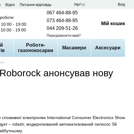
Укр
Рус
Вхід
и
Відео
Питання-відповідь
067 464-88-95
 роботи:
073 464-88-95
Мій кошик
10:00 - 19:00
044 209-51-26
10:00 - 19:00
Передзвонити вам?
й
Роботи-
Масажери
Аксесуари
ів
газонокосарки
ure
Roborock анонсував нову
споживчої електроніки International Consumer Electronics Show
одукт – ndash; модернізований автоматизований пилосос S6
айбутньому.