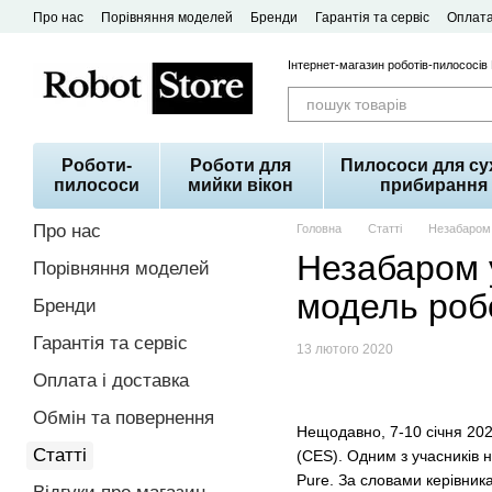
Перейти до основного контенту
Про нас
Порівняння моделей
Бренди
Гарантія та сервіс
Оплата
Договір публічної оферти
Інтернет-магазин роботів-пилососів
Роботи-
Роботи для
Пилососи для су
пилососи
мийки вікон
прибирання
Про нас
Головна
Статті
Незабаром 
Незабаром 
Порівняння моделей
модель робо
Бренди
Гарантія та сервіс
13 лютого 2020
Оплата і доставка
Обмін та повернення
Нещодавно, 7-10 січня 202
Статті
(CES). Одним з учасників 
Pure. За словами керівник