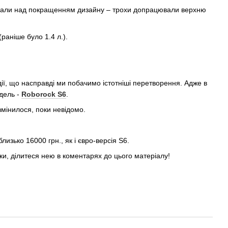
вали над покращенням дизайну – трохи допрацювали верхню
раніше було 1.4 л.).
дії, що насправді ми побачимо істотніші перетворення. Адже в
дель -
Roborock S6
.
мінилося, поки невідомо.
зько 16000 грн., як і євро-версія S6.
, ділитеся нею в коментарях до цього матеріалу!