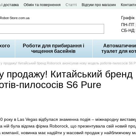
 і доставка
Обмін та повернення
Статті
Відгуки про магазин
Контакт
Графік
 Robot-Store.com.ua
ПН-ПТ: 
СБ-НД: 
хого
Роботи для прибирання і
Автоматични
чищення басейнів
туалет для кот
у продажу! Китайський бренд Roborock анонсував нову модель роботів-пилососів S6 P
у продажу! Китайський бренд 
тів-пилососів S6 Pure
0 року в Las Vegas відбулася знаменна подія – міжнародну виставку 
на ній була відома фірма Roborock, що презентувала свій новий пр
а компанії, новинка має надійти у масовий продаж у найближчому м