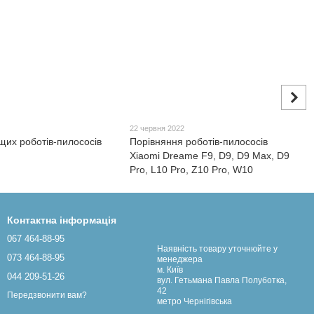
22 червня 2022
щих роботів-пилососів
Порівняння роботів-пилососів
Xiaomi Dreame F9, D9, D9 Max, D9
Pro, L10 Pro, Z10 Pro, W10
Контактна інформація
067 464-88-95
Наявність товару уточнюйте у
073 464-88-95
менеджера
м. Київ
044 209-51-26
вул. Гетьмана Павла Полуботка,
42
Передзвонити вам?
метро Чернігівська