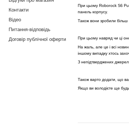
Відгуки про магазин
При цьому Roborock S6 Pu
Контакти
панель корпусу.
Відео
Також вони зробили більш м
Питання-відповідь
При цьому навряд чи ці о
Договір публічної оферти
На жаль, але це і всі нови
іншому випадку хтось захо
З непідтверджених джерел 
Також варто додати, що ва
Якщо ви володієте ще будь