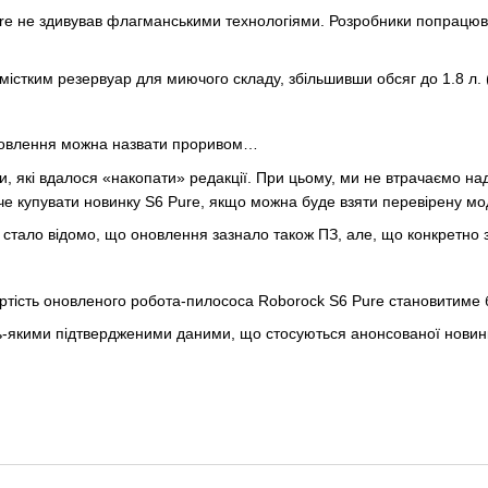
re не здивував флагманськими технологіями. Розробники попрацю
істким резервуар для миючого складу, збільшивши обсяг до 1.8 л. (
новлення можна назвати проривом…
ни, які вдалося «накопати» редакції. При цьому, ми не втрачаємо на
че купувати новинку S6 Pure, якщо можна буде взяти перевірену мо
стало відомо, що оновлення зазнало також ПЗ, але, що конкретно з
ртість оновленого робота-пилососа Roborock S6 Pure становитиме бли
-якими підтвердженими даними, що стосуються анонсованої новинки