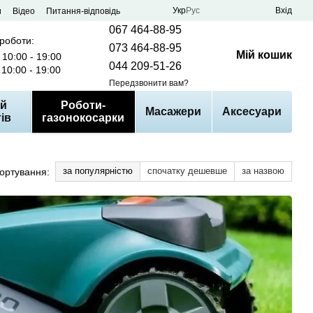
Укр
Рус
Вхід
и
Відео
Питання-відповідь
067 464-88-95
 роботи:
073 464-88-95
Мій кошик
10:00 - 19:00
044 209-51-26
10:00 - 19:00
Передзвонити вам?
й
Роботи-
Масажери
Аксесуари
ів
газонокосарки
за популярністю
спочатку дешевше
за назвою
ортування: