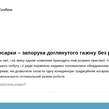
Ecoflow
сарки – запорука доглянутого газону без 
ь світ, і на зміну одним новинкам приходять нові розумні пристрої,
шого побуту і її ряди порівняно недавно поповнилися обладнанням 
реваг, які дозволили скласти гідну конкуренцію традиційним косарк
 визначають оптимальний режим роботи.
окосильники?
ацій інтелектуальні косарки відрізняються насамперед автономніст
ти межі території, що обробляється, все інше робот зробить самост
привертаючи до себе уваги. Власник цієї чудо-техніки на власний 
моделі, керування яким здійснюється дистанційно за допомогою ДК або