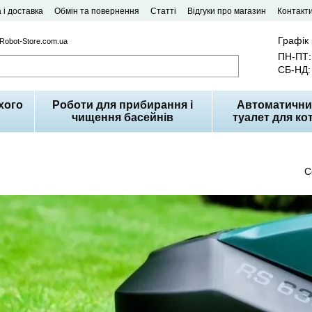
 і доставка
Обмін та повернення
Статті
Відгуки про магазин
Контакт
Графік
 Robot-Store.com.ua
ПН-ПТ: 
СБ-НД: 
хого
Роботи для прибирання і
Автоматични
чищення басейнів
туалет для кот
С