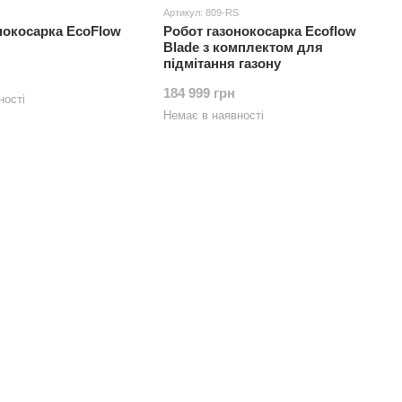
Артикул: 809-RS
нокосарка EcoFlow
Робот газонокосарка Ecoflow
Blade з комплектом для
підмітання газону
184 999 грн
ності
Немає в наявності