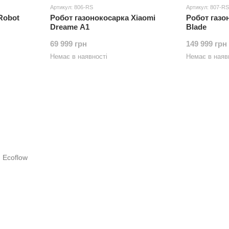
Артикул: 806-RS
Артикул: 807-RS
Robot
Робот газонокосарка Xiaomi
Робот газо
Dreame A1
Blade
69 999 грн
149 999 грн
Немає в наявності
Немає в наяв