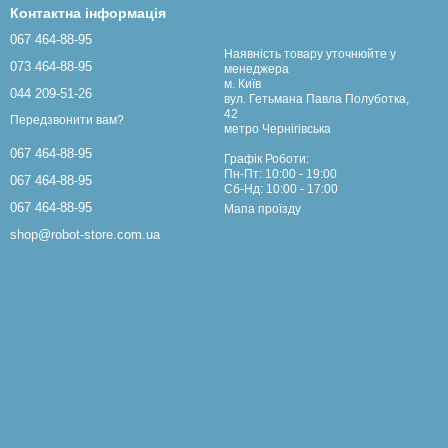
Контактна інформація
067 464-88-95
Наявність товару уточнюйте у
пус, обладнана спеціальними ножами для косіння трави, а
073 464-88-95
менеджера
ояті.
м. Київ
044 209-51-26
вул. Гетьмана Павла Полуботка,
гативного впливу навколишнього середовища та попереджає
42
Передзвонити вам?
метро Чернігівська
акі основні деталі:
067 464-88-95
Графік Роботи:
Пн-Пт: 10:00 - 19:00
067 464-88-95
Сб-Нд: 10:00 - 17:00
067 464-88-95
Мапа проїзду
shop@robot-store.com.ua
зпечує тривалу роботу пристрою в автономному режимі.
вигунів: для керування ножами та для регулювання швидкості
 обладнання.
ізнятися не тільки формою (шаблі, зірки, пластини), але й