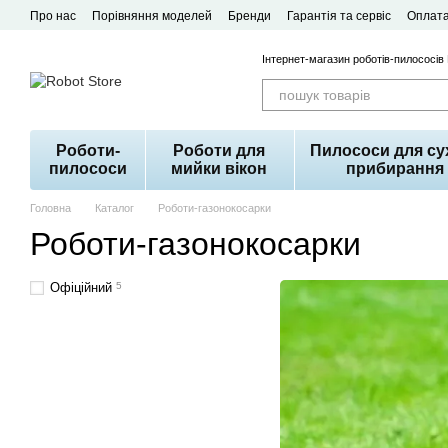
Перейти до основного контенту
Про нас
Порівняння моделей
Бренди
Гарантія та сервіс
Оплата
Договір публічної оферти
Інтернет-магазин роботів-пилососів
Роботи-
Роботи для
Пилососи для су
пилососи
мийки вікон
прибирання
Головна
Каталог
Роботи-газонокосарки
Роботи-газонокосарки
Офіційний
5