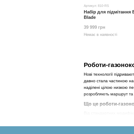
Артикул: 810-RS
Набір для підмітання 
Blade
39 999 грн
Немає в наявності
Роботи-газоноко
Нові технології підривают
давно стала частиною на
наділені цілою низкою пе
розробляють маршрут та
Що це роботи-газон
Від стандартних модифік
графік роботи і призначи
практично безшумно, не 
інший бік. Існують такі 