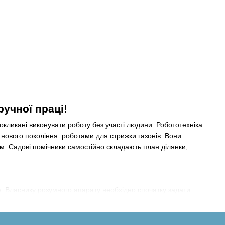
ручної праці!
 покликані виконувати роботу без участі людини. Робототехніка
нового покоління. роботами для стрижки газонів. Вони
ам. Садові помічники самостійно складають план ділянки,
ю. Власнику розумного апарату необхідно спочатку задати
ійно, навіть якщо господарів не буде вдома. Функціонує машина
розсуд може перервати роботу пристрою або направити його в
 Bluetooth-технології.