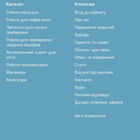
Каталог
Клієнтам
 що здатний робот-косарка
Роботи-пилососи
Вхід до кабінету
з класичною електричною газонокосаркою. Вона має надміцний кор
Роботи для мийки вікон
Про нас
 за допомогою коліс. Основна відмінність полягає у відсутності рук
Пилососи для сухого
Порівняння моделей
прибирання
Бренди
пластику забезпечує надійний захист внутрішніх механізмів від не
Роботи для прибирання і
нців гострих лез працюючих ножів. Всередині пристрою розміщено т
Гарантія та сервіс
чищення басейнів
Оплата і доставка
Автоматичний туалет для
котів
Обмін та повернення
Роботи-газонокосарки
Статті
я;
Масажери
Відгуки про магазин
Аксесуари
Контакти
Відео
ємною АКБ, яка витримує множинні цикли перезаряджання та забе
Питання-відповідь
і газонокосильника робота полягають у наявності відразу кількох д
Договір публічної оферти
 такому підходу забезпечується висока продуктивність та надійність
уються з дуже міцного сплаву і в залежності від моделі можуть відр
Ми в соцмережах
онокосарок