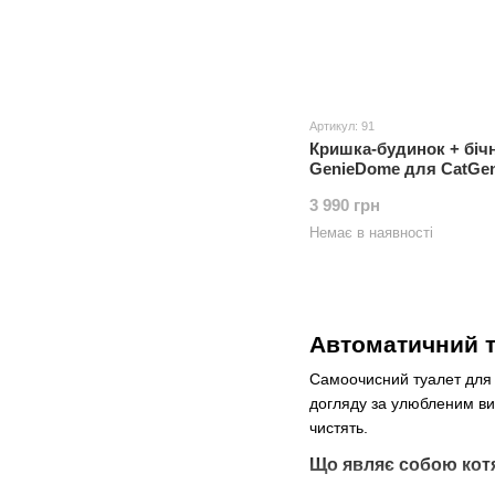
Артикул: 91
Кришка-будинок + бічн
GenieDome для CatGen
3 990 грн
Немає в наявності
Автоматичний т
Самоочисний туалет для 
догляду за улюбленим вих
чистять.
Що являє собою котя