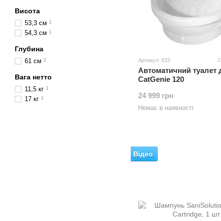
Висота
53,3 см
1
54,3 см
1
Глубина
2
61 см
2
Артикул: 833
Автоматичний туалет 
Вага нетто
CatGenie 120
11,5 кг
1
24 999 грн
17 кг
1
Немає в наявності
Відео