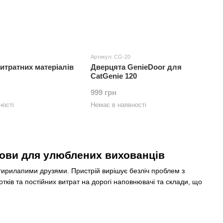
Артикул: CG-20
итратних матеріалів
Дверцята GenieDoor для
CatGenie 120
999 грн
ності
Немає в наявності
мови для улюблених вихованців
тирилапими друзями. Пристрій вирішує безліч проблем з
ів та постійних витрат на дорогі наповнювачі та склади, що