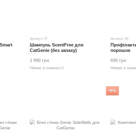
Артикул: 87
Артикул: 89
 Smart
Шампунь ScentFree для
Профілакт
CatGenie (без запаху)
порошок
1 990 грн
690 грн
Немає в наявності
Немає в наяв
−9%