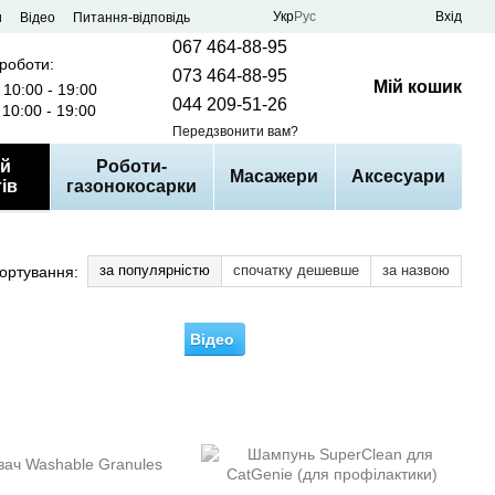
Укр
Рус
Вхід
и
Відео
Питання-відповідь
067 464-88-95
 роботи:
073 464-88-95
Мій кошик
10:00 - 19:00
044 209-51-26
10:00 - 19:00
Передзвонити вам?
й
Роботи-
Масажери
Аксесуари
ів
газонокосарки
за популярністю
спочатку дешевше
за назвою
ортування:
Відео