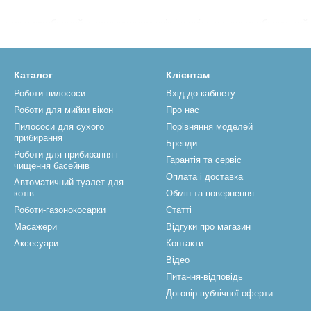
ток розроблений з урахуванням усіх індивідуальних особливостей му
ний наповнювач. гранули. Пристрій вимагає підключення до каналіз
є графік автоочищення туалету.
рунтується на усуненні відходів життєдіяльності тварини без участі
Каталог
Клієнтам
наявністю/відсутністю певних функцій. Одними з найбільш популярн
Роботи-пилососи
Вхід до кабінету
яснюється тим, що вони зараховуються до категорії сучасних висок
Роботи для мийки вікон
Про нас
Пилососи для сухого
Порівняння моделей
прибирання
Бренди
 з прихованого бачка виїжджає лопатка з отворами, лоток крутитьс
Роботи для прибирання і
Гарантія та сервіс
 а крізь отвори безперешкодно проскакують гранули. Совок, виконавши
чищення басейнів
Оплата і доставка
и разом із водою у каналізацію. Що ж до рідких відходів, то вони на
Автоматичний туалет для
котів
Обмін та повернення
 систему.
Роботи-газонокосарки
Статті
ATGENIE розпочинає другий етап – миття котячого унітазу. За допо
Масажери
Відгуки про магазин
нювач, промиваючи та просушуючи гранули. Пристосування на 100
Аксесуари
Контакти
ючаючи собак дрібних порід.
Відео
 недоліки автоматичного туалету для котів CATGENIE
Питання-відповідь
 відзначити:
Договір публічної оферти