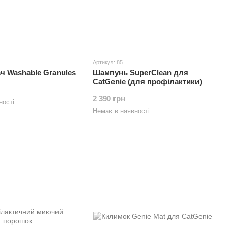
Артикул: 85
 Washable Granules
Шампунь SuperClean для
CatGenie (для профілактики)
2 390 грн
ності
Немає в наявності