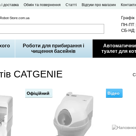
 і доставка
Обмін та повернення
Статті
Відгуки про магазин
Контакт
Графік
 Robot-Store.com.ua
ПН-ПТ: 
СБ-НД: 
хого
Роботи для прибирання і
Автоматични
чищення басейнів
туалет для кот
отів CATGENIE
С
Офіційний
Відео