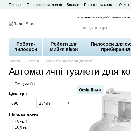
Перейти до основного контенту
Про нас
Порівняння моделей
Бренди
Гарантія та сервіс
Оплата
Договір публічної оферти
Інтернет-магазин роботів-пилососів
Роботи-
Роботи для
Пилососи для су
пилососи
мийки вікон
прибирання
Головна
Каталог
Автоматичний туалет для котів
Автоматичні туалети для к
Офіційний
2
Офіційний
Ціна, грн
Від Ціна, грн
До Ціна, грн
ОК
Ширина лотка
48 см
1
48,3 см
1