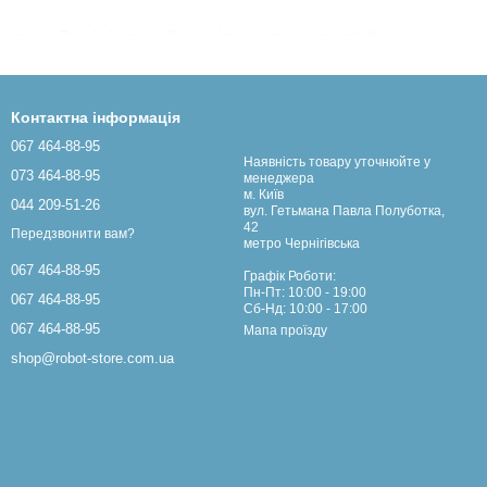
рлик. Зовні він схожий на унітаз з лотком круглої форми, в
аційної системи, а також до електромережі та водопроводу.
 людини. Існує різні різновиди «розумних» машин, але вони
Контактна інформація
их туалетів для кішок є лотки від бренду CATGENIE. Висока
067 464-88-95
Наявність товару уточнюйте у
отехнологічних та функціональних пристроїв.
073 464-88-95
менеджера
м. Київ
044 209-51-26
вул. Гетьмана Павла Полуботка,
42
я, рухаючи наповнювач. Лопатка дуже щільно притискається до
Передзвонити вам?
метро Чернігівська
 кілька обертів, забирає тверді екскременти та ховається знову
067 464-88-95
Графік Роботи:
копичуються у спеціальній ємності, яка в міру наповнення
Пн-Пт: 10:00 - 19:00
067 464-88-95
Сб-Нд: 10:00 - 17:00
067 464-88-95
Мапа проїзду
могою спеціальної трубки в туалет надходить миючий склад,
shop@robot-store.com.ua
% автономне, а користуватися одним лотком можуть до