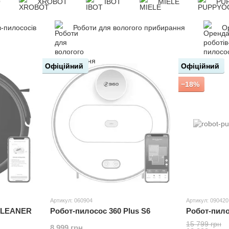
O
XROBOT
IBOT
MIELE
PU
в-пилососів
Роботи для вологого прибирання
О
Офіційний
Офіційний
−18%
Артикул: 060904
Артикул: 090420
CLEANER
Робот-пилосос 360 Plus S6
Робот-пило
15 799 грн
8 999 грн