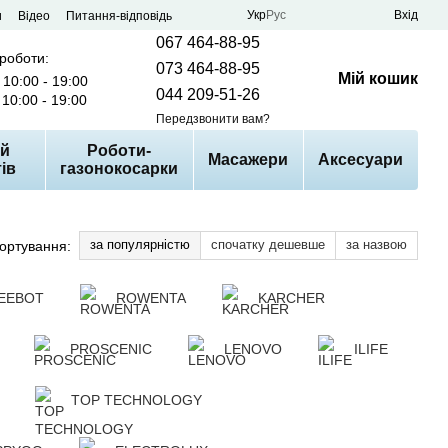
Укр
Рус
Вхід
и
Відео
Питання-відповідь
067 464-88-95
 роботи:
073 464-88-95
Мій кошик
10:00 - 19:00
044 209-51-26
10:00 - 19:00
Передзвонити вам?
й
Роботи-
Масажери
Аксесуари
ів
газонокосарки
за популярністю
спочатку дешевше
за назвою
ортування:
EEBOT
ROWENTA
KARCHER
PROSCENIC
LENOVO
ILIFE
TOP TECHNOLOGY