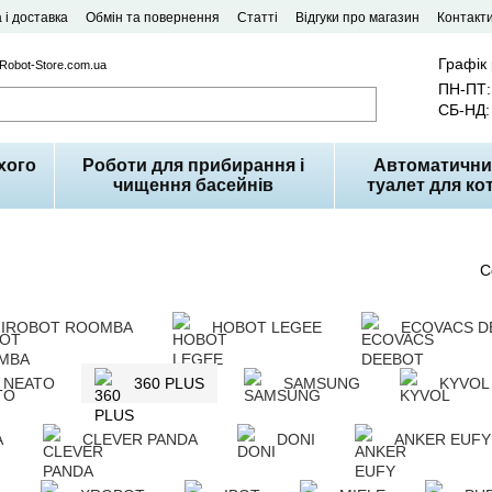
 і доставка
Обмін та повернення
Статті
Відгуки про магазин
Контакт
Графік
 Robot-Store.com.ua
ПН-ПТ: 
СБ-НД: 
хого
Роботи для прибирання і
Автоматични
чищення басейнів
туалет для кот
С
IROBOT ROOMBA
HOBOT LEGEE
ECOVACS D
NEATO
360 PLUS
SAMSUNG
KYVOL
A
CLEVER PANDA
DONI
ANKER EUFY