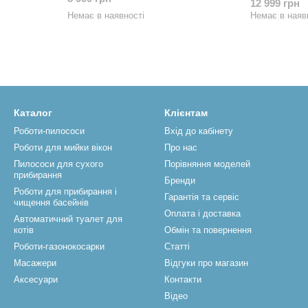
12 999 грн
Немає в наявності
Немає в наяв
Каталог
Клієнтам
Роботи-пилососи
Вхід до кабінету
Роботи для мийки вікон
Про нас
Пилососи для сухого
Порівняння моделей
прибирання
Бренди
Роботи для прибирання і
Гарантія та сервіс
чищення басейнів
Оплата і доставка
Автоматичний туалет для
котів
Обмін та повернення
Роботи-газонокосарки
Статті
Масажери
Відгуки про магазин
Аксесуари
Контакти
Відео