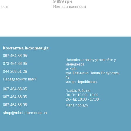
9 999 грн
ності
Немає в наявності
Контактна інформація
067 464-88-95
Наявність товару уточнюйте у
073 464-88-95
менеджера
м. Київ
044 209-51-26
вул. Гетьмана Павла Полуботка,
42
Передзвонити вам?
метро Чернігівська
067 464-88-95
Графік Роботи:
Пн-Пт: 10:00 - 19:00
067 464-88-95
Сб-Нд: 10:00 - 17:00
067 464-88-95
Мапа проїзду
shop@robot-store.com.ua