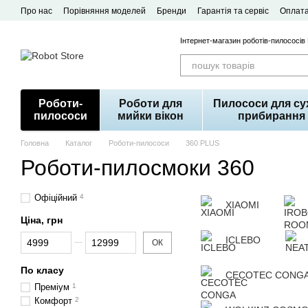
Перейти до основного контенту
Про нас
Порівняння моделей
Бренди
Гарантія та сервіс
Оплата
Договір публічної оферти
Інтернет-магазин роботів-пилососів
Роботи-
Роботи для
Пилососи для су
пилососи
мийки вікон
прибирання
Головна
Каталог
Роботи-пилососи
360 PLUS
Роботи-пилосмоки 360
Офіційний
4
XIAOMI
Ціна, грн
Від Ціна, грн
До Ціна, грн
ICLEBO
ОК
По класу
CECOTEC CONG
Преміум
1
Комфорт
2