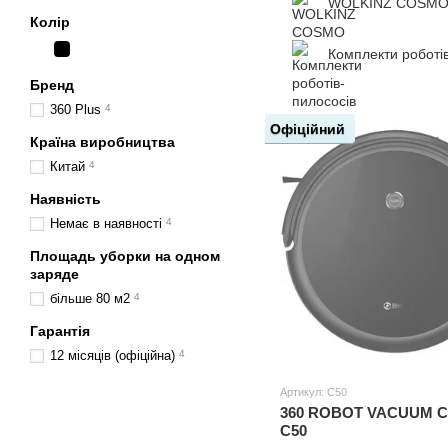
WOLKINZ COSM
Колір
Комплекти роботі
Бренд
360 Plus
4
Офіційний
Країна виробництва
Китай
4
Наявність
Немає в наявності
4
Площадь уборки на одном
заряде
більше 80 м2
4
Гарантія
12 місяців (офіційна)
4
Артикул: C50
360 ROBOT VACUUM 
C50