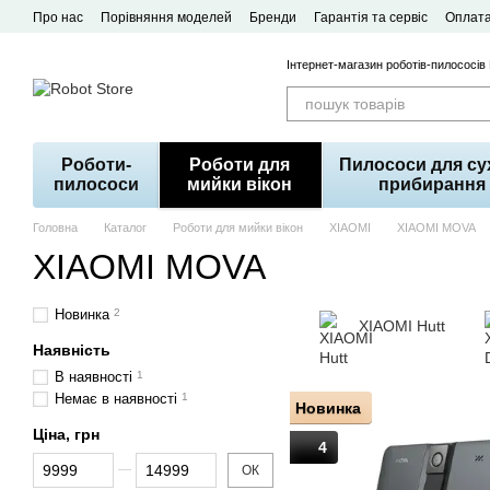
Перейти до основного контенту
Про нас
Порівняння моделей
Бренди
Гарантія та сервіс
Оплата
Договір публічної оферти
Інтернет-магазин роботів-пилососів
Роботи-
Роботи для
Пилососи для су
пилососи
мийки вікон
прибирання
Головна
Каталог
Роботи для мийки вікон
XIAOMI
XIAOMI MOVA
XIAOMI MOVA
Новинка
2
XIAOMI Hutt
Наявність
В наявності
1
Немає в наявності
1
Новинка
Ціна, грн
4
Від Ціна, грн
До Ціна, грн
ОК