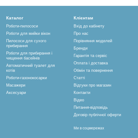
Каталог
Клієнтам
Роботи-пилососи
Вхід до кабінету
Роботи для мийки вікон
Про нас
Пилососи для сухого
Порівняння моделей
прибирання
Бренди
Роботи для прибирання і
Гарантія та сервіс
чищення басейнів
Оплата і доставка
Автоматичний туалет для
котів
Обмін та повернення
Роботи-газонокосарки
Статті
Масажери
Відгуки про магазин
Аксесуари
Контакти
Відео
Питання-відповідь
Договір публічної оферти
Ми в соцмережах