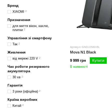
Бренд
XIAOMI
2
Призначення
для миття вікон, кахлю,
плитки
2
Управління зі смартфону
Так
2
Артикул: GNDJ2580-BL
Mova N1 Black
Живлення
від мережі 220 V
2
9 999 грн
Купити
Час роботи резервного
В наявності
акумулятора
30 хв
2
Гарантія
3 роки (офіційна)
2
Країна виробник
Китай
2