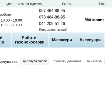
Укр
Рус
Вхід
и
Відео
Питання-відповідь
067 464-88-95
 роботи:
073 464-88-95
Мій кошик
10:00 - 19:00
044 209-51-26
10:00 - 19:00
Передзвонити вам?
й
Роботи-
Масажери
Аксесуари
ів
газонокосарки
за популярністю
спочатку дешевше
за назвою
ортування: