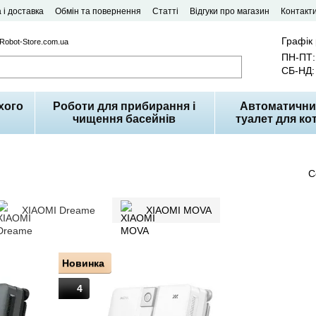
 і доставка
Обмін та повернення
Статті
Відгуки про магазин
Контакт
Графік
 Robot-Store.com.ua
ПН-ПТ: 
СБ-НД: 
хого
Роботи для прибирання і
Автоматични
чищення басейнів
туалет для кот
С
XIAOMI Dreame
XIAOMI MOVA
Новинка
4