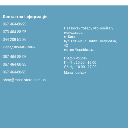
Контактна інформація
067 464-88-95
Наявність товару уточнюйте у
073 464-88-95
менеджера
м. Київ
044 209-51-26
вул. Гетьмана Павла Полуботка,
42
Передзвонити вам?
метро Чернігівська
067 464-88-95
Графік Роботи:
Пн-Пт: 10:00 - 19:00
067 464-88-95
Сб-Нд: 10:00 - 17:00
067 464-88-95
Мапа проїзду
shop@robot-store.com.ua