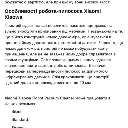
бюджетною вартістю, але при цьому вони високої якості.
Особливості робота-пилососа Xiaomi
Xiaowa
Пристрій відрізняється невеликою висотою, що дозволяє
вільно виробляти прибирання під меблями. Незважаючи на те,
що в його конструкції немає далекоміра, орієнтуватися в
просторі йому допомагають різноманітні датчики. Через те, що
немає далекоміра, пристрій не може побудувати карту
приміщення, але це не заважає йому добре справлятися зі
своїми функціями. Саме завдяки цьому нюансу вдалося
значно зменшити вартість робота-пилососа. Визначає
перешкоди та перепади висоти пилосос за допомогою
інфрачервоних датчиків. Слід враховувати, що пристрій
здатний долати перешкоди висотою до 20 мм.
Xiaomi Xiaowa Robot Vacuum Cleaner може працювати в
кількох режимах:
Silent;
Standard;
Strong;