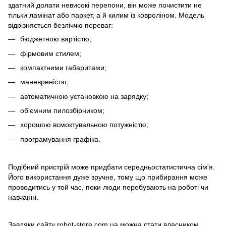
здатний долати невисокі перепони, він може почистити не
тільки ламінат або паркет, а й килим із ковроліном. Модель
відрізняється безліччю переваг:
бюджетною вартістю;
фірмовим стилем;
компактними габаритами;
маневреністю;
автоматичною установкою на зарядку;
об'ємним пилозбірником;
хорошою всмоктувальною потужністю;
програмування графіка.
Подібний пристрій може придбати середньостатистична сім'я.
Його використання дуже зручне, тому що прибирання може
проводитись у той час, поки люди перебувають на роботі чи
навчанні.
Завдяки сайту robot-store.com.ua можна стати власником