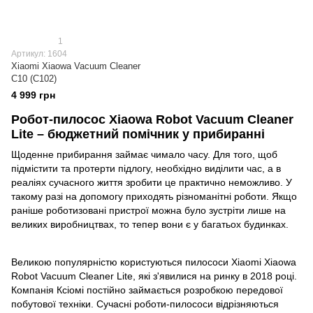
1
Артикул: 1604
Xiaomi Xiaowa Vacuum Cleaner
C10 (C102)
4 999 грн
Робот-пилосос Xiaowa Robot Vacuum Cleaner
Lite – бюджетний помічник у прибиранні
Щоденне прибирання займає чимало часу. Для того, щоб
підмістити та протерти підлогу, необхідно виділити час, а в
реаліях сучасного життя зробити це практично неможливо. У
такому разі на допомогу приходять різноманітні роботи. Якщо
раніше роботизовані пристрої можна було зустріти лише на
великих виробництвах, то тепер вони є у багатьох будинках.
Великою популярністю користуються пилососи Xiaomi Xiaowa
Robot Vacuum Cleaner Lite, які з'явилися на ринку в 2018 році.
Компанія Ксіомі постійно займається розробкою передової
побутової техніки. Сучасні роботи-пилососи відрізняються