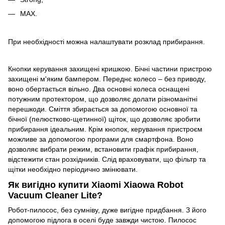
MAX.
При необхідності можна налаштувати розклад прибирання.
Кнопки керування захищені кришкою. Бічні частини пристрою
захищені м'яким бампером. Переднє колесо – без приводу,
воно обертається вільно. Два основні колеса оснащені
потужним протектором, що дозволяє долати різноманітні
перешкоди. Сміття збирається за допомогою основної та
бічної (пелюстково-щетинної) щіток, що дозволяє зробити
прибирання ідеальним. Крім кнопок, керування пристроєм
можливе за допомогою програми для смартфона. Воно
дозволяє вибрати режим, встановити графік прибирання,
відстежити стан розхідників. Слід враховувати, що фільтр та
щітки необхідно періодично змінювати.
Як вигідно купити Xiaomi Xiaowa Robot
Vacuum Cleaner Lite?
Робот-пилосос, без сумніву, дуже вигідне придбання. З його
допомогою підлога в оселі буде завжди чистою. Пилосос