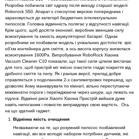
Розробка побачила світ одразу після виходу старшої моделі
Roborock S50. Апарат є стиснутою версією попередника і
зараховується до категорії бюджетних інтелектуальних
пилососів. Головна відмінність полягає у відсутності навігації.
Крім цього, щоб досягти економії, виробник зменшив силу
всмоктування та ємність акумуляторної батареї. Однак
розробники не позбавили модель і унікальних достоїнств: зріс
об'єм контейнера для сміття, а ось висота корпусу знизилася.
всмоктування 1600Ра. Випробування RoboRock Xiaowa
Vacuum Cleaner C10 показали, що такої сили цілком вистачає
для того, щоб пристрій міг якісно очистити гладкі покриття від
дрібного сміття та пилу. Як і раніше версії, прилад добре
справляється з подоланням 2-х сантиметрових перешкод, що
дозволяє йому маневрувати по кімнаті, вільно переступаючи
міжкімнатні пороги і переїжджаючи через шнури, що лежать на
підлозі. Відмінні риси Xiaomi Xiaowa Пристрій вийшов дуже
навіть непоганим і повністю виправдовує свою вартість . Ось
на що здатний гаджет:
Відмінна якість очищення
Незважаючи на те, що розумний пилосос позбавлений
навігації, він все володіє набором потрібних датчиків, які