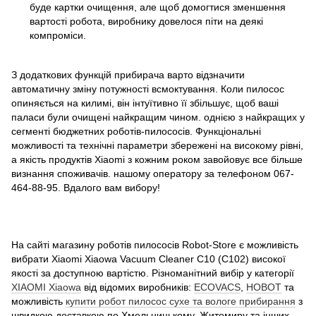
буде картки очищення, але щоб домогтися зменшення
вартості робота, виробнику довелося піти на деякі
компроміси.
З додаткових функцій прибирача варто відзначити
автоматичну зміну потужності всмоктування. Коли пилосос
опиняється на килимі, він інтуїтивно її збільшує, щоб ваші
паласи були очищені найкращим чином. однією з найкращих у
сегменті бюджетних роботів-пилососів. Функціональні
можливості та технічні параметри збережені на високому рівні,
а якість продуктів Xiaomi з кожним роком завойовує все більше
визнання споживачів. нашому оператору за телефоном 067-
464-88-95. Вдалого вам вибору!
На сайті магазину роботів пилососів Robot-Store є можливість
вибрати Xiaomi Xiaowa Vacuum Cleaner C10 (C102) високої
якості за доступною вартістю. Різноманітний вибір у категорії
XIAOMI Xiaowa
від відомих виробників:
ECOVACS
,
HOBOT
та
можливість
купити робот пилосос сухе та вологе прибирання
з
швидкою доставкою по Хмельницькому, Житомиру та інших