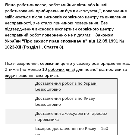
Якщо робот-пилосос, робот мийник вікон або інший
роботизований прибиральник був в експлуатації, повернення
здійснюється після висновків сервісного центру та виявлення
несправності, яке стало причиною повернення. Без
підтвердження висновків експертизи сервісного центру
несправний робот поверненню не підлягає
Законом
–
України "Про захист прав споживачів" від 12.05.1991 №
1023-XII (Розділ II, Стаття 8)
.
Після звернення, сервісний центр у своєму розпорядженні має
2 тижні (не менше 10
робочих днів
) для повної діагностики та
видачі рішення експертизи.
Доставлення роботів по Україні
Безкоштовно
Доставлення роботів по Києву
Безкоштовно
Доставлення аксесуарів по тарифах
перевізника
Експрес доставлення по Києву – 150
грн