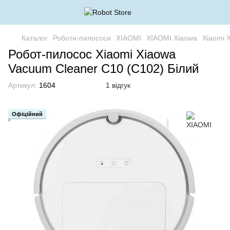
Каталог
Роботи-пилососи
XIAOMI
XIAOMI Xiaowa
Xiaomi 
Робот-пилосос Xiaomi Xiaowa
Vacuum Cleaner C10 (C102) Білий
Артикул:
1604
1 відгук
Офіційний