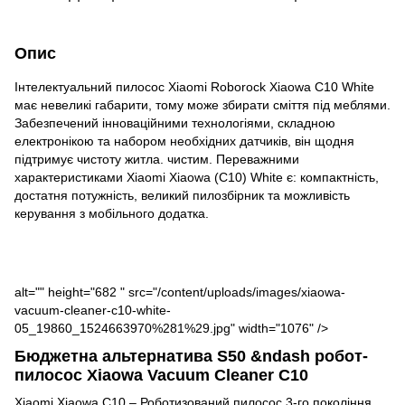
Опис
Інтелектуальний пилосос Xiaomi Roborock Xiaowa C10 White
має невеликі габарити, тому може збирати сміття під меблями.
Забезпечений інноваційними технологіями, складною
електронікою та набором необхідних датчиків, він щодня
підтримує чистоту житла. чистим. Переважними
характеристиками Xiaomi Xiaowa (C10) White є: компактність,
достатня потужність, великий пилозбірник та можливість
керування з мобільного додатка.
alt="" height="682 " src="/content/uploads/images/xiaowa-
vacuum-cleaner-c10-white-
05_19860_1524663970%281%29.jpg" width="1076" />
Бюджетна альтернатива S50 &ndash робот-
пилосос Xiaowa Vacuum Cleaner C10
Xiaomi Xiaowa C10 – Роботизований пилосос 3-го покоління.