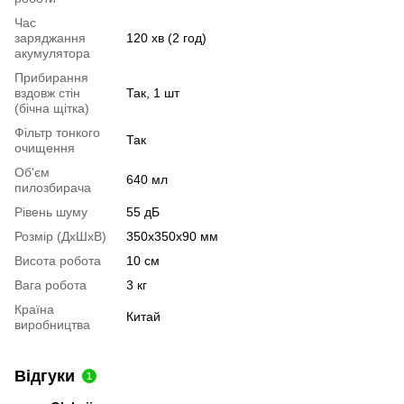
Час
заряджання
120 хв (2 год)
акумулятора
Прибирання
вздовж стін
Так, 1 шт
(бічна щітка)
Фільтр тонкого
Так
очищення
Об'єм
640 мл
пилозбирача
Рівень шуму
55 дБ
Розмір (ДхШхВ)
350х350х90 мм
Висота робота
10 см
Вага робота
3 кг
Країна
Китай
виробництва
Відгуки
1