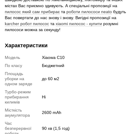
містах Вас приємно здивують. А спеціальні пропозиції на
пилосос який сам прибирає
та
роботи пилососи neato
будуть
Вас повертати до нас знову і знову. Вигідні пропозиції на
karcher робот пилосос
та
xiaomi пилосос - купити
розумні
пилососи можна за секунду!
Характеристики
Модель
Xiaowa C10
По класу
Бюджетний
Площадь
уборки на
до 60 м2
одном заряде
Турбо-режим
прибирання
Ні
килимів
Місткість
2600 mAh
акумулятора
Час
безперервної
90 хв (1,5 год)
роботи