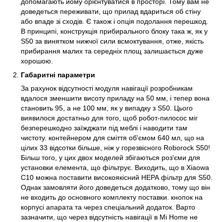
допомагають йому орієнтуватися в просторі. Тому вам не
доведеться переживати, що прилад вдариться об стіну
або впаде зі сходів. Є також і опція подолання перешкод.
В принципі, конструкція прибирального блоку така ж, як у
S50 за винятком нижчої сили всмоктування, отже, якість
прибирання малих та середніх площ залишається дуже
хорошою.
Габаритні параметри
За рахунок відсутності модуля навігації розробникам
вдалося зменшити висоту приладу на 50 мм, і тепер вона
становить 95, а не 100 мм, як у випадку з S50. Цього
виявилося достатньо для того, щоб робот-пилосос міг
безперешкодно заїжджати під меблі і наводити там
чистоту. контейнером для сміття об'ємом 640 мл, що на
цілих 33 відсотки більше, ніж у горезвісного Roborock S50!
Більш того, у цих двох моделей збігаються роз'єми для
установки елемента, що фільтрує. Виходить, що в Xiaowa
C10 можна поставити високоякісний НЕРА фільтр для S50.
Однак замовляти його доведеться додатково, тому що він
не входить до основного комплекту поставки. кнопок на
корпусі апарата та через спеціальний додаток. Варто
зазначити, що через відсутність навігації в Mi Home не