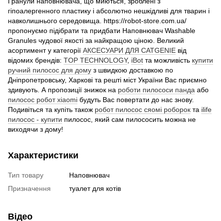
Гранули наповнювача, що миються, зроблені з
гіпоалергенного пластику і абсолютно нешкідливі для тварин і
навколишнього середовища. https://robot-store.com.ua/
пропонуємо підібрати та придбати Наповнювач Washable
Granules чудової якості за найкращою ціною. Великий
асортимент у категорії
АКСЕСУАРИ ДЛЯ CATGENIE
від
відомих брендів:
TOP TECHNOLOGY
,
iBot
та можливість
купити
ручний пилосос для дому
з швидкою доставкою по
Дніпропетровську, Харкові та решті міст України Вас приємно
здивують. А пропозиції знижок на
роботи пилососи панда
або
пилосос робот xiaomi
будуть Вас повертати до нас знову.
Подивіться та купіть також
робот пилосос сяомі роборок
та
ilife
пилосос - купити
пилосос, який сам пилососить можна не
виходячи з дому!
Характеристики
Тип товару
Наповнювач
Призначення
туалет для котів
Відео