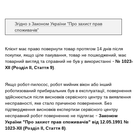
Згідно з Законом України "Про захист прав
споживачів"
Клієнт має право повернути товар протягом 14 днів після
покупки, якщо ціле пакування, товар не пошкоджений, має
товарний вигляд та справний не був у використанні
№ 1023-
–
XII (Розділ II, Стаття 9)
.
Якщо робот-пилосос, робот мийник вікон або інший
роботизований прибиральник був в експлуатації, повернення
здійснюється після висновків сервісного центру та виявлення
несправності, яке стало причиною повернення. Без
підтвердження висновків експертизи сервісного центру
несправний робот поверненню не підлягає
Законом
–
України "Про захист прав споживачів" від 12.05.1991 №
1023-XII (Розділ II, Стаття 8)
.