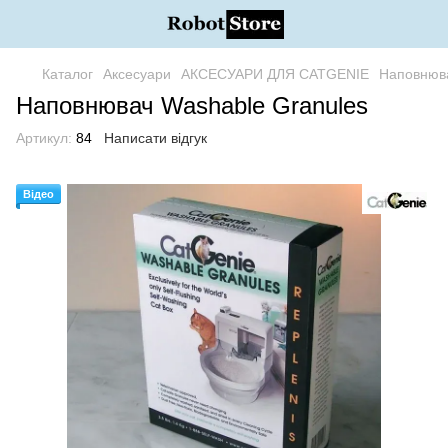
Каталог
Аксесуари
АКСЕСУАРИ ДЛЯ CATGENIE
Наповнюва
Наповнювач Washable Granules
Артикул:
84
Написати відгук
Відео