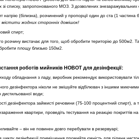
х зі списку, запропонованого МОЗ. З дозволених знезаражувальних с
т натрію (білизна), розчинений у пропорції один до ста (1 частина б
ен містити жодних сторонніх домішок!
ловий спирт;
го розчину вистачає для того, щоб обробити територію до 500м2. 
обробити площу близько 150м2.
истання роботів мийників HOBOT для дезінфекції:
иходу обладнання з ладу, виробник рекомендує використовувати тіль
ного дезінфектора ніколи не змішуйте відбілювач з іншими миючими
 дистильованої води;
ості дезінфектора займисті речовини (75-100 процентний спирт), а т
зараження квартири, проведіть тестування на реакцію покриттів на
ливайте – він не повинен довго перебувати в резервуарі;
ня циклу дезінфекції приміщення промийте ємність для рідини чистою