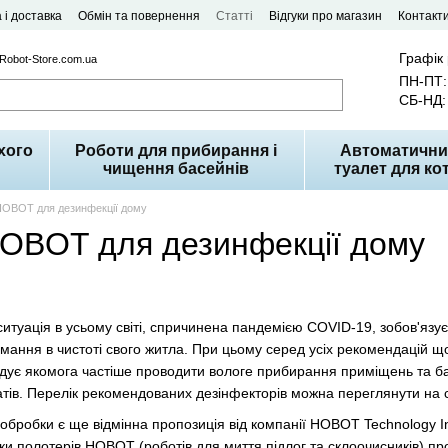
 і доставка
Обмін та повернення
Статті
Відгуки про магазин
Контакт
Графік
 Robot-Store.com.ua
ПН-ПТ: 
СБ-НД: 
хого
Роботи для прибирання і
Автоматични
чищення басейнів
туалет для кот
HOBOT для дезинфекції дому
OBOT для дезинфекції дому
ситуація в усьому світі, спричинена пандемією COVID-19, зобов'язу
римання в чистоті свого житла. При цьому серед усіх рекомендацій щ
ує якомога частіше проводити вологе прибирання приміщень та баж
ів. Перелік рекомендованих дезінфекторів можна переглянути на са
бробки є ще відмінна пропозиція від компанії HOBOT Technology I
ки полотерів HOBOT (роботів для миття підлог та склоочисників) пр