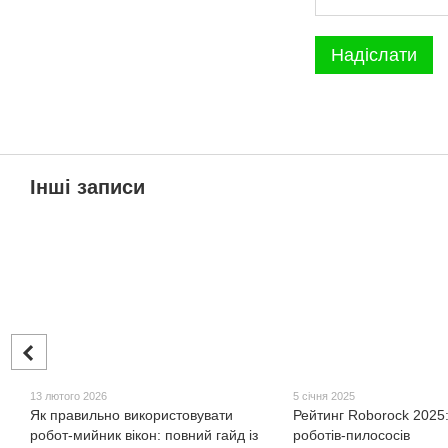
Надіслати
Інші записи
13 лютого 2026
5 січня 2025
Як правильно використовувати
Рейтинг Roborock 2025
робот-мийник вікон: повний гайд із
роботів-пилососів