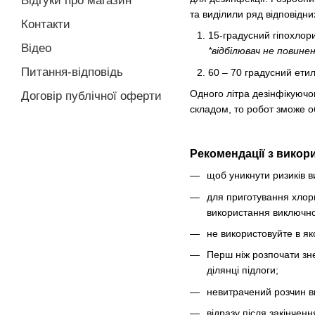
Відгуки про магазин
та виділили ряд відповідни
Контакти
15-градусний гіпохлори
Відео
*відбілювач не повин
Питання-відповідь
60 – 70 градусний ети
Одного літра дезінфікуючо
Договір публічної оферти
складом, то робот зможе 
Рекомендації з викор
щоб уникнути ризиків в
для приготування хлор
використання виключно
не використовуйте в як
Перш ніж розпочати зне
ділянці підлоги;
невитрачений розчин ви
відразу після закінчен