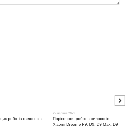
22 червня 2022
щих роботів-пилососів
Порівняння роботів-пилососів
Xiaomi Dreame F9, D9, D9 Max, D9