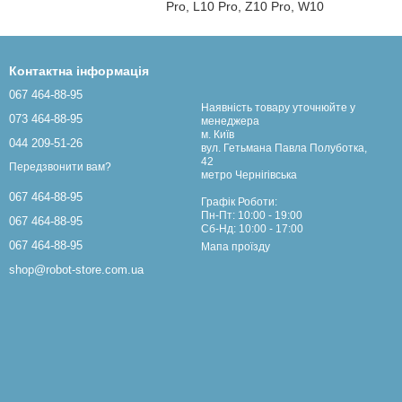
Pro, L10 Pro, Z10 Pro, W10
Контактна інформація
067 464-88-95
Наявність товару уточнюйте у
073 464-88-95
менеджера
м. Київ
044 209-51-26
вул. Гетьмана Павла Полуботка,
42
Передзвонити вам?
метро Чернігівська
067 464-88-95
Графік Роботи:
Пн-Пт: 10:00 - 19:00
067 464-88-95
Сб-Нд: 10:00 - 17:00
067 464-88-95
Мапа проїзду
shop@robot-store.com.ua