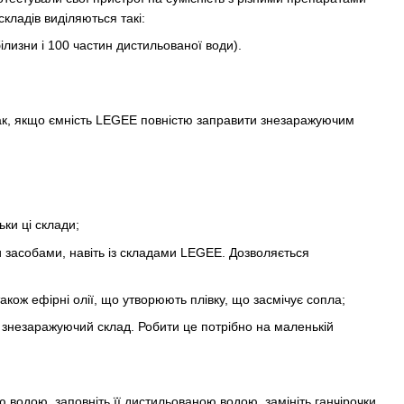
кладів виділяються такі:
ілизни і 100 частин дистильованої води).
Так, якщо ємність LEGEE повністю заправити знезаражуючим
ки ці склади;
 засобами, навіть із складами LEGEE. Дозволяється
акож ефірні олії, що утворюють плівку, що засмічує сопла;
 знезаражуючий склад. Робити це потрібно на маленькій
 водою, заповніть її дистильованою водою, замініть ганчірочки