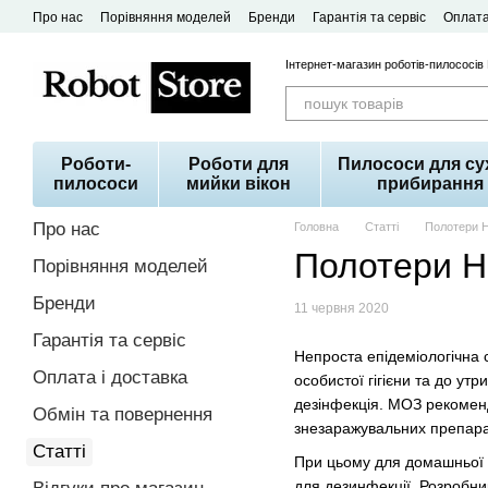
Перейти до основного контенту
Про нас
Порівняння моделей
Бренди
Гарантія та сервіс
Оплата
Договір публічної оферти
Інтернет-магазин роботів-пилососів
Роботи-
Роботи для
Пилососи для су
пилососи
мийки вікон
прибирання
Про нас
Головна
Статті
Полотери 
Полотери H
Порівняння моделей
Бренди
11 червня 2020
Гарантія та сервіс
Непроста епідеміологічна 
Оплата і доставка
особистої гігієни та до ут
дезінфекція. МОЗ рекоменд
Обмін та повернення
знезаражувальних препарат
Статті
При цьому для домашньої о
для дезинфекції. Розробни