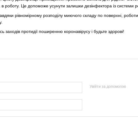
та в роботу. Це допоможе усунути залишки дезінфектора із системи 
завдяки рівномірному розподілу миючого складу по поверхні, роб
у.
ь заходів протидії поширенню коронавірусу і будьте здорові!
Увійти за допомогою