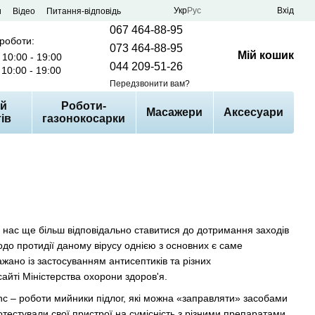
Укр
Рус
Вхід
и
Відео
Питання-відповідь
067 464-88-95
 роботи:
073 464-88-95
Мій кошик
10:00 - 19:00
044 209-51-26
10:00 - 19:00
Передзвонити вам?
й
Роботи-
Масажери
Аксесуари
ів
газонокосарки
є нас ще більш відповідально ставитися до дотримання заходів
одо протидії даному вірусу однією з основних є саме
ано із застосуванням антисептиків та різних
йті Міністерства охорони здоров'я.
nc – роботи мийники підлог, які можна «заправляти» засобами
отестували свої пристрої на сумісність з різними препаратами