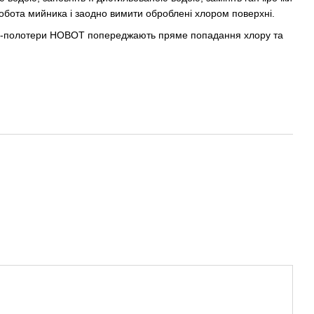
робота мийника і заодно вимити оброблені хлором поверхні.
оти-полотери HOBOT попереджають пряме попадання хлору та