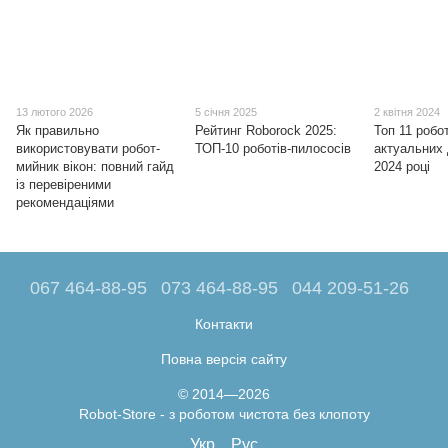
13 лютого 2026
5 січня 2025
2 квітня 2024
Як правильно
Рейтинг Roborock 2025:
Топ 11 робо
використовувати робот-
ТОП-10 роботів-пилососів
актуальних 
мийник вікон: повний гайд
2024 році
із перевіреними
рекомендаціями
067 464-88-95
073 464-88-95
044 209-51-26
Контакти
Повна версія сайту
© 2014—2026
Robot-Store - з роботом чистота без клопоту
Укр
Рус