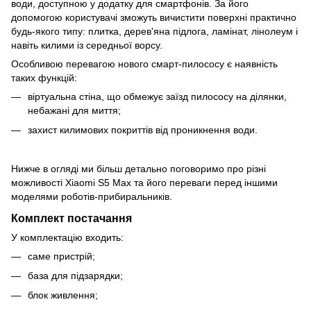
води, доступною у додатку для смартфонів. За його
допомогою користувачі зможуть вичистити поверхні практично
будь-якого типу: плитка, дерев'яна підлога, ламінат, лінолеум і
навіть килими із середньої ворсу.
Особливою перевагою нового смарт-пилососу є наявність
таких функцій:
віртуальна стіна, що обмежує заїзд пилососу на ділянки,
небажані для миття;
захист килимових покриттів від проникнення води.
Нижче в огляді ми більш детально поговоримо про різні
можливості Xiaomi S5 Max та його переваги перед іншими
моделями роботів-прибиральників.
Комплект постачання
У комплектацію входить:
саме пристрій;
база для підзарядки;
блок живлення;