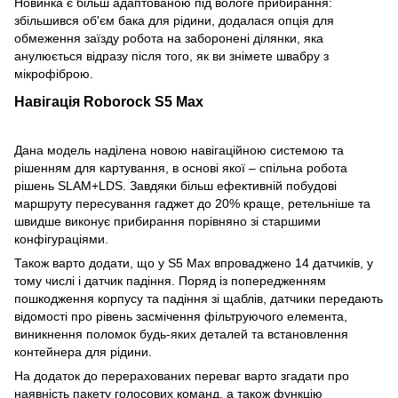
Новинка є більш адаптованою під вологе прибирання:
збільшився об'єм бака для рідини, додалася опція для
обмеження заїзду робота на заборонені ділянки, яка
анулюється відразу після того, як ви знімете швабру з
мікрофіброю.
Навігація Roborock S5 Max
Дана модель наділена новою навігаційною системою та
рішенням для картування, в основі якої – спільна робота
рішень SLAM+LDS. Завдяки більш ефективній побудові
маршруту пересування гаджет до 20% краще, ретельніше та
швидше виконує прибирання порівняно зі старшими
конфігураціями.
Також варто додати, що у S5 Max впроваджено 14 датчиків, у
тому числі і датчик падіння. Поряд із попередженням
пошкодження корпусу та падіння зі щаблів, датчики передають
відомості про рівень засмічення фільтруючого елемента,
виникнення поломок будь-яких деталей та встановлення
контейнера для рідини.
На додаток до перерахованих переваг варто згадати про
наявність пакету голосових команд, а також функцію