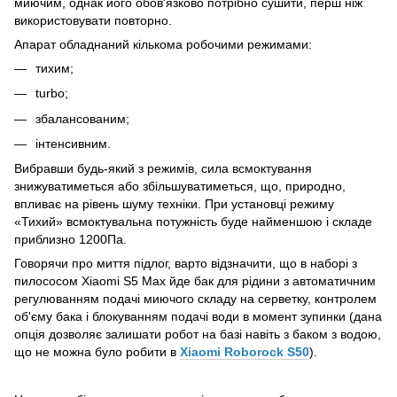
миючим, однак його обов'язково потрібно сушити, перш ніж
використовувати повторно.
Апарат обладнаний кількома робочими режимами:
тихим;
turbo;
збалансованим;
інтенсивним.
Вибравши будь-який з режимів, сила всмоктування
знижуватиметься або збільшуватиметься, що, природно,
впливає на рівень шуму техніки. При установці режиму
«Тихий» всмоктувальна потужність буде найменшою і складе
приблизно 1200Па.
Говорячи про миття підлог, варто відзначити, що в наборі з
пилососом Xiaomi S5 Max йде бак для рідини з автоматичним
регулюванням подачі миючого складу на серветку, контролем
об'єму бака і блокуванням подачі води в момент зупинки (дана
опція дозволяє залишати робот на базі навіть з баком з водою,
що не можна було робити в
Xiaomi Roborock S50
).