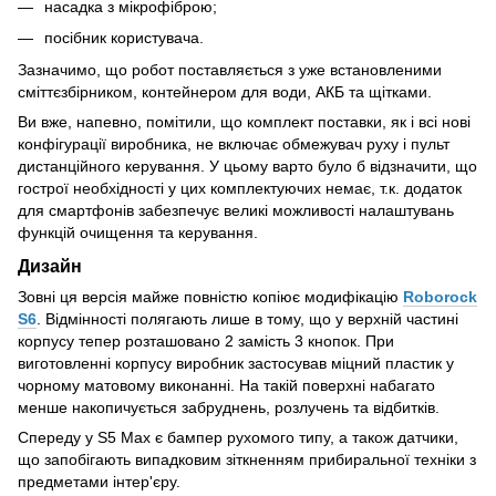
насадка з мікрофіброю;
посібник користувача.
Зазначимо, що робот поставляється з уже встановленими
сміттєзбірником, контейнером для води, АКБ та щітками.
Ви вже, напевно, помітили, що комплект поставки, як і всі нові
конфігурації виробника, не включає обмежувач руху і пульт
дистанційного керування. У цьому варто було б відзначити, що
гострої необхідності у цих комплектуючих немає, т.к. додаток
для смартфонів забезпечує великі можливості налаштувань
функцій очищення та керування.
Дизайн
Зовні ця версія майже повністю копіює модифікацію
Roborock
S6
. Відмінності полягають лише в тому, що у верхній частині
корпусу тепер розташовано 2 замість 3 кнопок. При
виготовленні корпусу виробник застосував міцний пластик у
чорному матовому виконанні. На такій поверхні набагато
менше накопичується забруднень, розлучень та відбитків.
Спереду у S5 Max є бампер рухомого типу, а також датчики,
що запобігають випадковим зіткненням прибиральної техніки з
предметами інтер'єру.