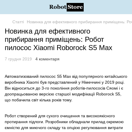
Статті
Новинка для ефективного прибирання приміщень: Ро
Новинка для ефективного
прибирання приміщень: Робот
пилосос Xiaomi Roborock S5 Max
7 грудня 2019
4 коментаря
Автоматизований пилосос S5 Max від популярного китайського
виробника Xiaomi був представлений у Німеччині у 2019 році.
Він відноситься до 3-го покоління роботів-пилососів Сяомі і є
доопрацьованою версією старшої модифікації Roborock S5,
що побачила світ кілька років тому.
Робот створений для сухого очищення та високоякісного
протирання підлоги. Розробники обладнали прилад окремою
ємністю для миючого складу та опцією регулювання витрати