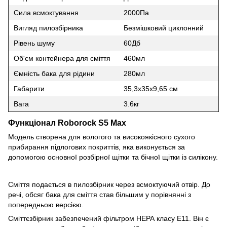
Сила всмоктування
2000Па
Вигляд пилозбірника
Безмішковий циклонний
Рівень шуму
60Дб
Об'єм контейнера для сміття
460мл
Ємність бака для рідини
280мл
Габарити
35,3х35х9,65 см
Вага
3.6кг
Функціонал Roborock S5 Max
Модель створена для вологого та високоякісного сухого
прибирання підлогових покриттів, яка виконується за
допомогою основної розбірної щітки та бічної щітки із силікону.
Сміття подається в пилозбірник через всмоктуючий отвір. До
речі, обсяг бака для сміття став більшим у порівнянні з
попередньою версією.
Сміттєзбірник забезпечений фільтром НЕРА класу Е11. Він є