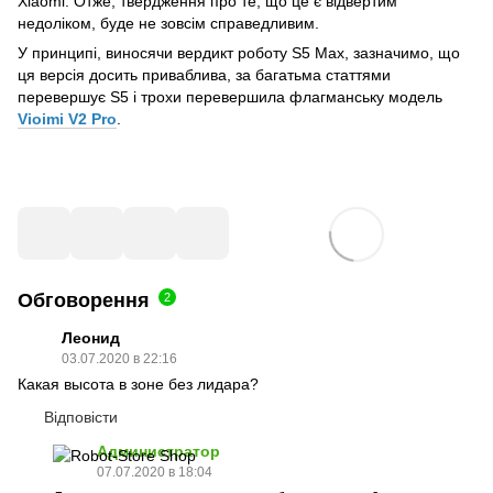
Xiaomi. Отже, твердження про те, що це є відвертим
недоліком, буде не зовсім справедливим.
У принципі, виносячи вердикт роботу S5 Max, зазначимо, що
ця версія досить приваблива, за багатьма статтями
перевершує S5 і трохи перевершила флагманську модель
Vioimi V2 Pro
.
Обговорення
2
Леонид
03.07.2020 в 22:16
Какая высота в зоне без лидара?
Відповісти
Администратор
07.07.2020 в 18:04