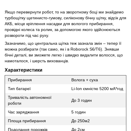
Якщо перевернути робот, то на зворотному боці ми знайдемо
турбощітку щетинисто-гумову, силіконову бічну щітку, відсік для
АКБ, місце кріплення насадки для вологого прибирання,
провідні колеса та ролик, за допомогою якого здійснюються
розвороти під час руху.
Зазначимо, що центральна щітка теж зазнала змін – тепер її
можна розбирати (так само, як і в Roborock S6/T6). Знявши
бічні деталі, ви зможете легко і швидко видалити волосся, що
намоталося, і шерсть вихованців.
Характеристики
Прибирання
Волога + суха
Тип батареї
Li-Ion ємністю 5200 мА*год
Тривалість автономної
До 3 годин
роботи
Час заряджання
5 годин
Площа прибирання
До 250м2
Подолання порожків
До 2см