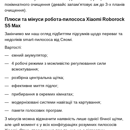
покімнатного очищення (девайс запам'ятовує аж до 3-х планів
очищення).
Плюси та мінуси робота-пилососа Xiaomi Roborock
S5 Max
Закінчимо ми наш огляд підбиттям підсумків щодо переваг та
недоліків smart-пилососа від Сяомі.
Вартості:
ємний акумулятор;
4 робочі режими з можливістю регулювання сили
всмоктування;
розбірна центральна щітка;
ефективне миття підлог;
прибирання в окремих кімнатах;
модернізовані системи навігації та картування;
пакети голосових програм.
З мінусів можна відзначити наявність лише однієї бічної щітки,
але цей момент є у всіх конфігураціях розумних пилососів