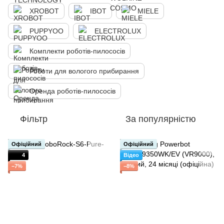
XROBOT
IBOT
MIELE
PUPPYOO
ELECTROLUX
Комплекти роботів-пилососів
Роботи для вологого прибирання
Оренда роботів-пилососів
Фільтр
За популярністю
Офіційний
Офіційний
4
Відео
−7%
−8%