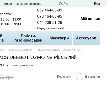
Укр
Рус
Вхід
и
Відео
Питання-відповідь
067 464-88-95
 роботи:
073 464-88-95
Мій кошик
10:00 - 19:00
044 209-51-26
10:00 - 19:00
Передзвонити вам?
й
Роботи-
Масажери
Аксесуари
ів
газонокосарки
оси
ECOVACS DEEBOT
ECOVACS DEEBOT OZMO N8 Plus
ACS DEEBOT OZMO N8 Plus Білий
 PLUS
Написати відгук
99 грн
Порівняти
В бажання