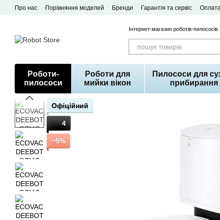
Перейти до основного контенту
Про нас
Порівняння моделей
Бренди
Гарантія та сервіс
Оплата
Договір публічної оферти
Інтернет-магазин роботів-пилососів
Роботи-
Роботи для
Пилососи для су
пилососи
мийки вікон
прибирання
Офіційний
4
−5%