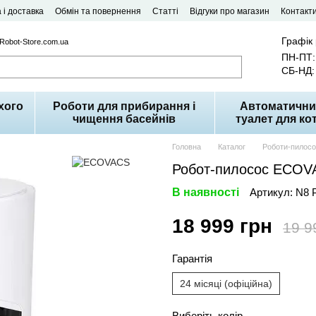
 і доставка
Обмін та повернення
Статті
Відгуки про магазин
Контакт
Графік
 Robot-Store.com.ua
ПН-ПТ: 
СБ-НД: 
хого
Роботи для прибирання і
Автоматични
чищення басейнів
туалет для кот
Головна
Каталог
Роботи-пилос
Робот-пилосос ECOV
В наявності
Артикул: N8
18 999 грн
19 9
Гарантія
24 місяці (офіційна)
Виберіть колір