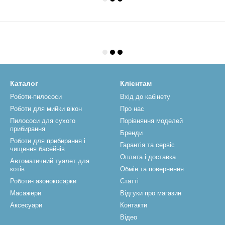
Каталог
Клієнтам
Роботи-пилососи
Вхід до кабінету
Роботи для мийки вікон
Про нас
Пилососи для сухого
Порівняння моделей
прибирання
Бренди
Роботи для прибирання і
Гарантія та сервіс
чищення басейнів
Оплата і доставка
Автоматичний туалет для
котів
Обмін та повернення
Роботи-газонокосарки
Статті
Масажери
Відгуки про магазин
Аксесуари
Контакти
Відео