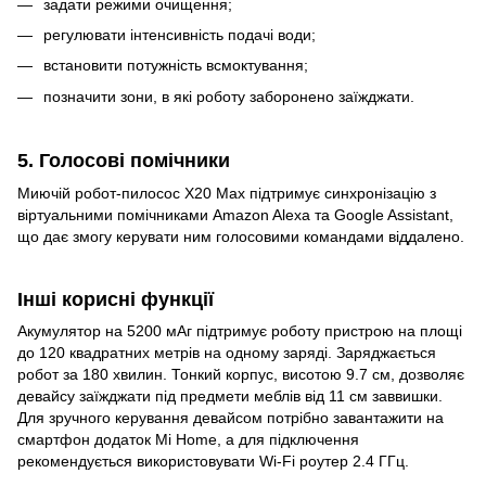
задати режими очищення;
регулювати інтенсивність подачі води;
встановити потужність всмоктування;
позначити зони, в які роботу заборонено заїжджати.
5. Голосові помічники
Миючій робот-пилосос X20 Max підтримує синхронізацію з
віртуальними помічниками Amazon Alexa та Google Assistant,
що дає змогу керувати ним голосовими командами віддалено.
Інші корисні функції
Акумулятор на 5200 мАг підтримує роботу пристрою на площі
до 120 квадратних метрів на одному заряді. Заряджається
робот за 180 хвилин. Тонкий корпус, висотою 9.7 см, дозволяє
девайсу заїжджати під предмети меблів від 11 см заввишки.
Для зручного керування девайсом потрібно завантажити на
смартфон додаток Mi Home, а для підключення
рекомендується використовувати Wi-Fi роутер 2.4 ГГц.