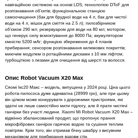
навігаційною системою на основі LDS; технологією DToF для
розпізнавання об’єктів; функціональною станцією
самоочищення (бак для брудної води на 4 л, бак для чистої
води на 4 л, мішок для сміття на 2.5 л); пилозбірником
об’ємом 290 мл; резервуаром для води на 80 мл; мотором,
що генерує силу всмоктування до 8000 Па; акумулятором
ємністю 5200 мАг; функцією збереження до 4 планів
прибирання; сенсором розпізнавання килимових покриттів;
миючим модулем із ротаційними дисками з 10 мм ліфтом;
турбощіткою з лезами для очищення від шерсті та волосся.
Опис Robot Vacuum X20 Max
Сяомі Ікс20 Макс – модель, випущена у 2024 році. Ціна цього
робота-пилососа дуже адекватна (28999 грн), але при цьому
він цілком може конкурувати з дорожчими пристроями, які
здатні не лише самостійно мити підлогу, але й прати чистячі
ганчірки без участі людини. Xiaomi Mi Robot Vacuum X20 Max –
відмінно збалансований продукт, що пропонує прання
мікрофібрових ганчірок гарячою водою та сушіння теплим
повітрям. Крім того, він отримав бічну швабру з висувним
механізмом для прибирання вздовж стін.