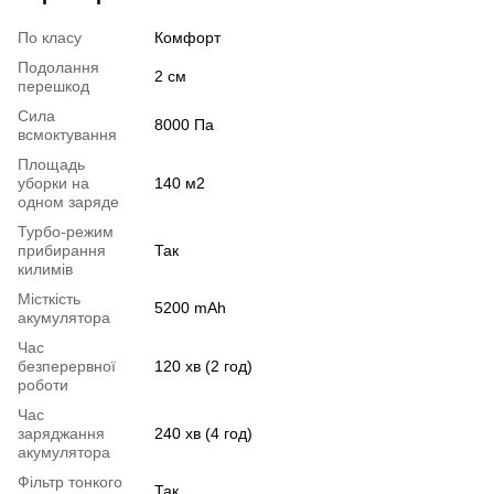
По класу
Комфорт
Подолання
2 см
перешкод
Сила
8000 Па
всмоктування
Площадь
уборки на
140 м2
одном заряде
Турбо-режим
прибирання
Так
килимів
Місткість
5200 mAh
акумулятора
Час
безперервної
120 хв (2 год)
роботи
Час
заряджання
240 хв (4 год)
акумулятора
Фільтр тонкого
Так