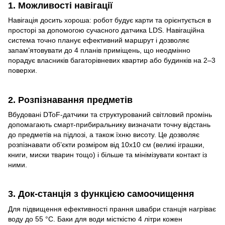
1. Можливості навігації
Навігація досить хороша: робот будує карти та орієнтується в
просторі за допомогою сучасного датчика LDS. Навігаційна
система точно планує ефективний маршрут і дозволяє
запам’ятовувати до 4 планів приміщень, що неодмінно
порадує власників багаторівневих квартир або будинків на 2–3
поверхи.
2. Розпізнавання предметів
Вбудовані DToF-датчики та структурований світловий промінь
допомагають смарт-прибиральнику визначати точну відстань
до предметів на підлозі, а також їхню висоту. Це дозволяє
розпізнавати об’єкти розміром від 10х10 см (великі іграшки,
книги, миски тварин тощо) і більше та мінімізувати контакт із
ними.
3. Док-станція з функцією самоочищення
Для підвищення ефективності прання швабри станція нагріває
воду до 55 °C. Баки для води місткістю 4 літри кожен