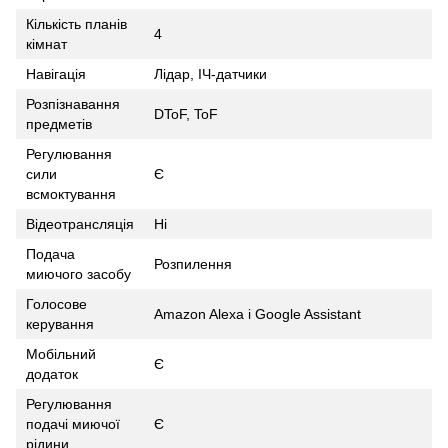
Кількість планів
4
кімнат
Навігація
Лідар, ІЧ-датчики
Розпізнавання
DToF, ToF
предметів
Регулювання
сили
Є
всмоктування
Відеотрансляція
Ні
Подача
Розпилення
миючого засобу
Голосове
Amazon Alexa і Google Assistant
керування
Мобільний
Є
додаток
Регулювання
подачі миючої
Є
рідини