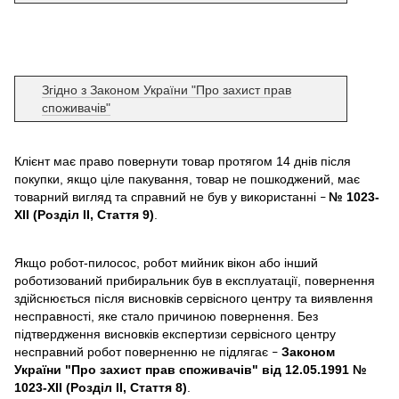
Згідно з Законом України "Про захист прав
споживачів"
Клієнт має право повернути товар протягом 14 днів після
покупки, якщо ціле пакування, товар не пошкоджений, має
товарний вигляд та справний не був у використанні
№ 1023-
–
XII (Розділ II, Стаття 9)
.
Якщо робот-пилосос, робот мийник вікон або інший
роботизований прибиральник був в експлуатації, повернення
здійснюється після висновків сервісного центру та виявлення
несправності, яке стало причиною повернення. Без
підтвердження висновків експертизи сервісного центру
несправний робот поверненню не підлягає
Законом
–
України "Про захист прав споживачів" від 12.05.1991 №
1023-XII (Розділ II, Стаття 8)
.