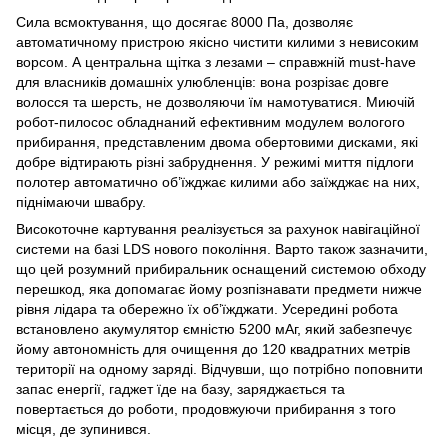
Сила всмоктування, що досягає 8000 Па, дозволяє
автоматичному пристрою якісно чистити килими з невисоким
ворсом. А центральна щітка з лезами – справжній must-have
для власників домашніх улюбленців: вона розрізає довге
волосся та шерсть, не дозволяючи їм намотуватися. Миючій
робот-пилосос обладнаний ефективним модулем вологого
прибирання, представленим двома обертовими дисками, які
добре відтирають різні забруднення. У режимі миття підлоги
полотер автоматично об’їжджає килими або заїжджає на них,
піднімаючи швабру.
Високоточне картування реалізується за рахунок навігаційної
системи на базі LDS нового покоління. Варто також зазначити,
що цей розумний прибиральник оснащений системою обходу
перешкод, яка допомагає йому розпізнавати предмети нижче
рівня лідара та обережно їх об’їжджати. Усередині робота
встановлено акумулятор ємністю 5200 мАг, який забезпечує
йому автономність для очищення до 120 квадратних метрів
території на одному заряді. Відчувши, що потрібно поповнити
запас енергії, гаджет їде на базу, заряджається та
повертається до роботи, продовжуючи прибирання з того
місця, де зупинився.