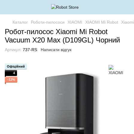
Каталог
Роботи-пилососи
XIAOMI
XIAOMI Mi Robot
Xiaom
Робот-пилосос Xiaomi Mi Robot
Vacuum X20 Max (D109GL) Чорний
Артикул:
737-RS
Написати відгук
Офіційний
4
−12%