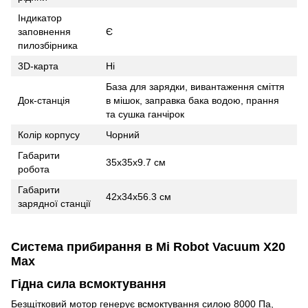
Індикатор
заповнення
Є
пилозбірника
3D-карта
Ні
База для зарядки, вивантаження сміття
Док-станція
в мішок, заправка бака водою, прання
та сушка ганчірок
Колір корпусу
Чорний
Габарити
35х35х9.7 см
робота
Габарити
42х34х56.3 см
зарядної станції
Система прибирання в Mi Robot Vacuum X20
Max
Гідна сила всмоктування
Безщітковий мотор генерує всмоктування силою 8000 Па,