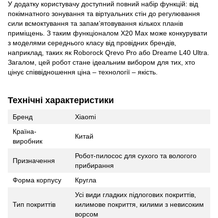
У додатку користувачу доступний повний набір функцій: від
покімнатного зонування та віртуальних стін до регулювання
сили всмоктування та запам’ятовування кількох планів
приміщень. З таким функціоналом X20 Max може конкурувати
з моделями середнього класу від провідних брендів,
наприклад, таких як Roborock Qrevo Pro або Dreame L40 Ultra.
Загалом, цей робот стане ідеальним вибором для тих, хто
цінує співвідношення ціна – технології – якість.
Технічні характеристики
Бренд
Xiaomi
Країна-
Китай
виробник
Робот-пилосос для сухого та вологого
Призначення
прибирання
Форма корпусу
Кругла
Усі види гладких підлогових покриттів,
Тип покриттів
килимове покриття, килими з невисоким
ворсом