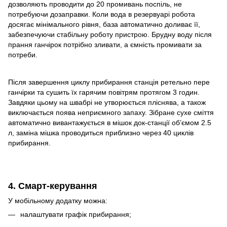
дозволяють проводити до 20 промивань поспіль, не
потребуючи дозаправки. Коли вода в резервуарі робота
досягає мінімального рівня, база автоматично доливає її,
забезпечуючи стабільну роботу пристрою. Брудну воду після
прання ганчірок потрібно зливати, а ємність промивати за
потреби.
Після завершення циклу прибирання станція ретельно пере
ганчірки та сушить їх гарячим повітрям протягом 3 годин.
Завдяки цьому на швабрі не утворюється пліснява, а також
виключається поява неприємного запаху. Зібране сухе сміття
автоматично вивантажується в мішок док-станції об’ємом 2.5
л, заміна мішка проводиться приблизно через 40 циклів
прибирання.
4. Смарт-керування
У мобільному додатку можна:
налаштувати графік прибирання;