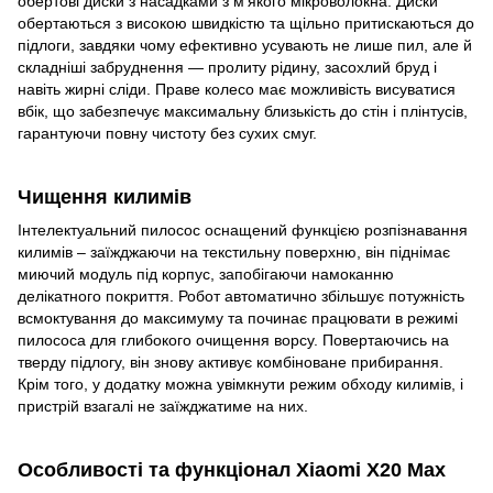
обертові диски з насадками з м’якого мікроволокна. Диски
обертаються з високою швидкістю та щільно притискаються до
підлоги, завдяки чому ефективно усувають не лише пил, але й
складніші забруднення — пролиту рідину, засохлий бруд і
навіть жирні сліди. Праве колесо має можливість висуватися
вбік, що забезпечує максимальну близькість до стін і плінтусів,
гарантуючи повну чистоту без сухих смуг.
Чищення килимів
Інтелектуальний пилосос оснащений функцією розпізнавання
килимів – заїжджаючи на текстильну поверхню, він піднімає
миючий модуль під корпус, запобігаючи намоканню
делікатного покриття. Робот автоматично збільшує потужність
всмоктування до максимуму та починає працювати в режимі
пилососа для глибокого очищення ворсу. Повертаючись на
тверду підлогу, він знову активує комбіноване прибирання.
Крім того, у додатку можна увімкнути режим обходу килимів, і
пристрій взагалі не заїжджатиме на них.
Особливості та функціонал Xiaomi X20 Max