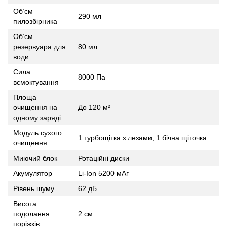
Об’єм
290 мл
пилозбірника
Об’єм
резервуара для
80 мл
води
Сила
8000 Па
всмоктування
Площа
очищення на
До 120 м²
одному заряді
Модуль сухого
1 турбощітка з лезами, 1 бічна щіточка
очищення
Миючий блок
Ротаційні диски
Акумулятор
Li-Ion 5200 мАг
Рівень шуму
62 дБ
Висота
подолання
2 см
поріжків