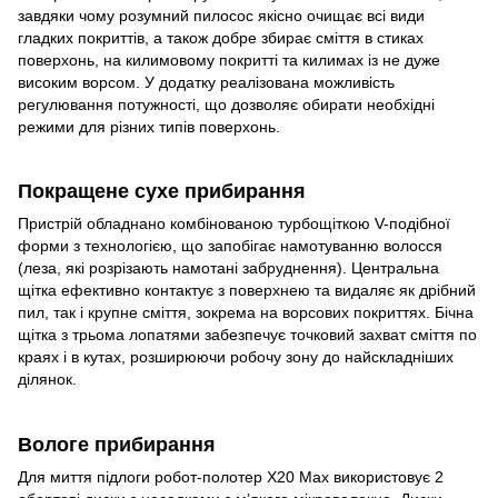
завдяки чому розумний пилосос якісно очищає всі види
гладких покриттів, а також добре збирає сміття в стиках
поверхонь, на килимовому покритті та килимах із не дуже
високим ворсом. У додатку реалізована можливість
регулювання потужності, що дозволяє обирати необхідні
режими для різних типів поверхонь.
Покращене сухе прибирання
Пристрій обладнано комбінованою турбощіткою V-подібної
форми з технологією, що запобігає намотуванню волосся
(леза, які розрізають намотані забруднення). Центральна
щітка ефективно контактує з поверхнею та видаляє як дрібний
пил, так і крупне сміття, зокрема на ворсових покриттях. Бічна
щітка з трьома лопатями забезпечує точковий захват сміття по
краях і в кутах, розширюючи робочу зону до найскладніших
ділянок.
Вологе прибирання
Для миття підлоги робот-полотер X20 Max використовує 2