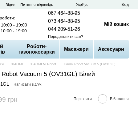
Укр
Рус
Вхід
и
Відео
Питання-відповідь
067 464-88-95
 роботи:
073 464-88-95
Мій кошик
10:00 - 19:00
044 209-51-26
10:00 - 19:00
Передзвонити вам?
й
Роботи-
Масажери
Аксесуари
ів
газонокосарки
оси
XIAOMI
XIAOMI Mi Robot
Xiaomi Robot Vacuum 5 (OV31GL)
i Robot Vacuum 5 (OV31GL) Білий
31GL
Написати відгук
99 грн
Порівняти
В бажання