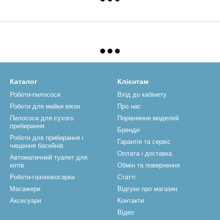
Каталог
Клієнтам
Роботи-пилососи
Вхід до кабінету
Роботи для мийки вікон
Про нас
Пилососи для сухого
Порівняння моделей
прибирання
Бренди
Роботи для прибирання і
Гарантія та сервіс
чищення басейнів
Оплата і доставка
Автоматичний туалет для
котів
Обмін та повернення
Роботи-газонокосарки
Статті
Масажери
Відгуки про магазин
Аксесуари
Контакти
Відео