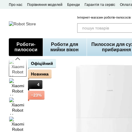
Перейти до основного контенту
Про нас
Порівняння моделей
Бренди
Гарантія та сервіс
Оплата
Договір публічної оферти
Інтернет-магазин роботів-пилососів
Роботи-
Роботи для
Пилососи для су
пилососи
мийки вікон
прибирання
Офіційний
Новинка
4
−23%