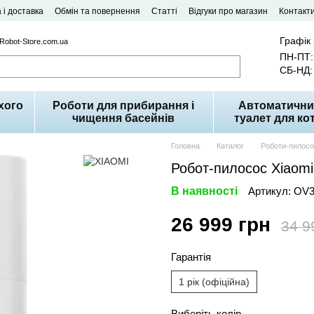
 і доставка
Обмін та повернення
Статті
Відгуки про магазин
Контакт
Графік
 Robot-Store.com.ua
ПН-ПТ: 
СБ-НД: 
хого
Роботи для прибирання і
Автоматични
чищення басейнів
туалет для кот
Головна
Каталог
Роботи-пилос
Робот-пилосос Xiaom
В наявності
Артикул: OV
26 999 грн
34 9
Гарантія
1 рік (офіційна)
Виберіть колір