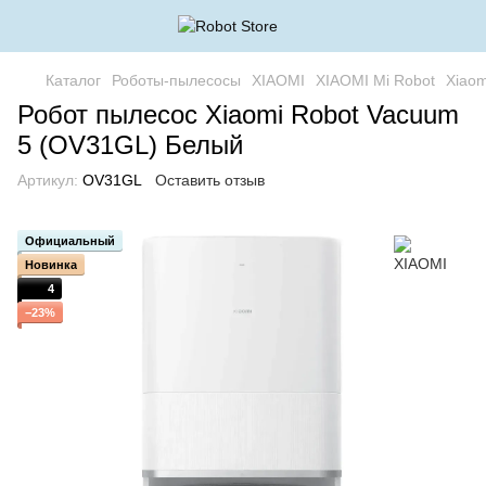
Каталог
Роботы-пылесосы
XIAOMI
XIAOMI Mi Robot
Xiaom
Робот пылесос Xiaomi Robot Vacuum
5 (OV31GL) Белый
Артикул:
OV31GL
Оставить отзыв
Официальный
Новинка
4
−23%