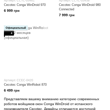
Артикул: CCTC-05461
Артикул: CCTC-05458
Cecotec Conga WinDroid 970
Cecotec Conga WinDroid 980
Connected
6 999 грн
7 999 грн
Официальный
4
Артикул: ССЕС-0420
Cecotec Conga WinRobot 870
6 499 грн
Представляем вашему вниманию категорию современных
роботов мойщиков окон Conga WinDroid от испанского
производителя Cecotec. Девайсы отличаются доступной