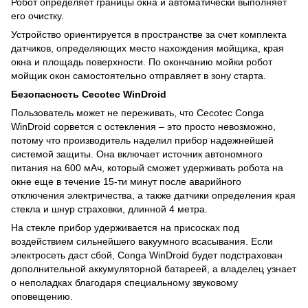
Робот определяет границы окна и автоматически выполняет
его очистку.
Устройство ориентируется в пространстве за счет комплекта
датчиков, определяющих место нахождения мойщика, края
окна и площадь поверхности. По окончанию мойки робот
мойщик окон самостоятельно отправляет в зону старта.
Безопасность Cecotec WinDroid
Пользователь может не переживать, что Cecotec Conga
WinDroid сорвется с остекления – это просто невозможно,
потому что производитель наделил прибор надежнейшей
системой защиты. Она включает источник автономного
питания на 600 мАч, который сможет удерживать робота на
окне еще в течение 15-ти минут после аварийного
отключения электричества, а также датчики определения края
стекла и шнур страховки, длинной 4 метра.
На стекле прибор удерживается на присосках под
воздействием сильнейшего вакуумного всасывания. Если
электросеть даст сбой, Conga WinDroid будет подстрахован
дополнительной аккумуляторной батареей, а владелец узнает
о неполадках благодаря специальному звуковому
оповещению.