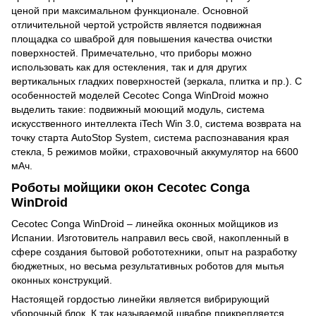
ценой при максимальном функционале. Основной
отличительной чертой устройств является подвижная
площадка со шваброй для повышения качества очистки
поверхностей. Примечательно, что приборы можно
использовать как для остекления, так и для других
вертикальных гладких поверхностей (зеркала, плитка и пр.). С
особенностей моделей Cecotec Conga WinDroid можно
выделить такие: подвижный моющий модуль, система
искусственного интеллекта iTech Win 3.0, система возврата на
точку старта AutoStop System, система распознавания края
стекла, 5 режимов мойки, страховочный аккумулятор на 6600
мАч.
Роботы мойщики окон Cecotec Conga
WinDroid
Cecotec Conga WinDroid – линейка оконных мойщиков из
Испании. Изготовитель направил весь свой, накопленный в
сфере создания бытовой робототехники, опыт на разработку
бюджетных, но весьма результативных роботов для мытья
оконных конструкций.
Настоящей гордостью линейки является вибрирующий
уборочный блок. К так называемой швабре прикрепляется