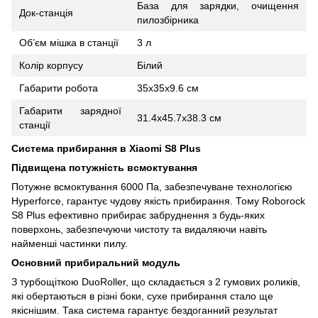
База для зарядки, очищення
Док-станція
пилозбірника
Об’єм мішка в станції
3 л
Колір корпусу
Білий
Габарити робота
35х35х9.6 см
Габарити зарядної
31.4х45.7х38.3 см
станції
Система прибирання в Xiaomi S8 Plus
Підвищена потужність всмоктування
Потужне всмоктування 6000 Па, забезпечуване технологією
Hyperforce, гарантує чудову якість прибирання. Тому Roborock
S8 Plus ефективно прибирає забруднення з будь-яких
поверхонь, забезпечуючи чистоту та видаляючи навіть
найменші частинки пилу.
Основний прибиральний модуль
З турбощіткою DuoRoller, що складається з 2 гумових роликів,
які обертаються в різні боки, сухе прибирання стало ще
якіснішим. Така система гарантує бездоганний результат