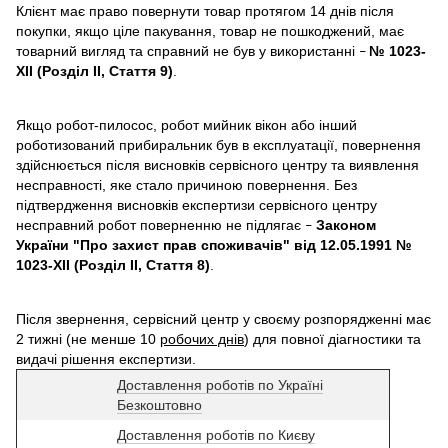
Клієнт має право повернути товар протягом 14 днів після
покупки, якщо ціле пакування, товар не пошкоджений, має
товарний вигляд та справний не був у використанні
№ 1023-
–
XII (Розділ II, Стаття 9)
.
Якщо робот-пилосос, робот мийник вікон або інший
роботизований прибиральник був в експлуатації, повернення
здійснюється після висновків сервісного центру та виявлення
несправності, яке стало причиною повернення. Без
підтвердження висновків експертизи сервісного центру
несправний робот поверненню не підлягає
Законом
–
України "Про захист прав споживачів" від 12.05.1991 №
1023-XII (Розділ II, Стаття 8)
.
Після звернення, сервісний центр у своєму розпорядженні має
2 тижні (не менше 10
робочих днів
) для повної діагностики та
видачі рішення експертизи.
Доставлення роботів по Україні
Безкоштовно
Доставлення роботів по Києву