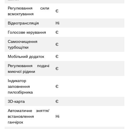
Регулювання сили
Є
всмоктування
Відеотрансляція
Ні
Голосове керування
Є
Самоочищення
Є
турбощітки
Мобільний додаток
Є
Регулювання подачі
Є
миючої рідини
Індикатор
заповнення
Є
пилозбірника
3D-карта
Є
Автоматичне зняття/
встановлення
Ні
ганчірок