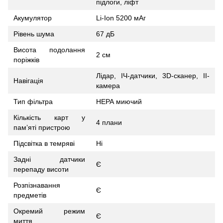
підлоги, ліфт
Акумулятор
Li-Ion 5200 мАг
Рівень шума
67 дБ
Висота подолання
2 см
поріжків
Лідар, ІЧ-датчики, 3D-сканер, ІІ-
Навігація
камера
Тип фільтра
НЕРА миючий
Кількість карт у
4 плани
пам’яті пристрою
Підсвітка в темряві
Ні
Задні датчики
Є
перепаду висоти
Розпізнавання
Є
предметів
Окремий режим
Є
миття