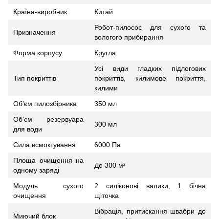
Країна-виробник
Китай
Робот-пилосос для сухого та
Призначення
вологого прибирання
Форма корпусу
Кругла
Усі види гладких підлогових
Тип покриттів
покриттів, килимове покриття,
килими
Об’єм пилозбірника
350 мл
Об’єм резервуара
300 мл
для води
Сила всмоктування
6000 Па
Площа очищення на
До 300 м²
одному заряді
Модуль сухого
2 силіконові валики, 1 бічна
очищення
щіточка
Вібрація, притискання швабри до
Миючий блок