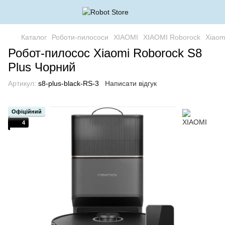
Каталог
Роботи-пилососи
XIAOMI
XIAOMI Roborock
Xiaom
Робот-пилосос Xiaomi Roborock S8
Plus Чорний
Артикул:
s8-plus-black-RS-3
Написати відгук
Офіційний
4