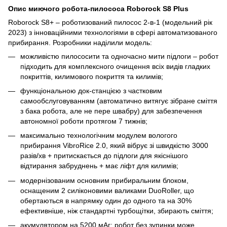
Опис миючого робота-пилососа Roborock S8 Plus
Roborock S8+ – роботизований пилосос 2-в-1 (модельний рік
2023) з інноваційними технологіями в сфері автоматизованого
прибирання. Розробники наділили модель:
можливістю пилососити та одночасно мити підлоги – робот
підходить для комплексного очищення всіх видів гладких
покриттів, килимового покриття та килимів;
функціональною док-станцією з частковим
самообслуговуванням (автоматично витягує зібране сміття
з бака робота, але не пере швабру) для забезпечення
автономної роботи протягом 7 тижнів;
максимально технологічним модулем вологого
прибирання VibroRice 2.0, який вібрує зі швидкістю 3000
разів/хв + притискається до підлоги для якіснішого
відтирання забруднень + має ліфт для килимів;
модернізованим основним прибиральним блоком,
оснащеним 2 силіконовими валиками DuoRoller, що
обертаються в напрямку один до одного та на 30%
ефективніше, ніж стандартні турбощітки, збирають сміття;
акумулятором на 5200 мАг: робот без зупинки може