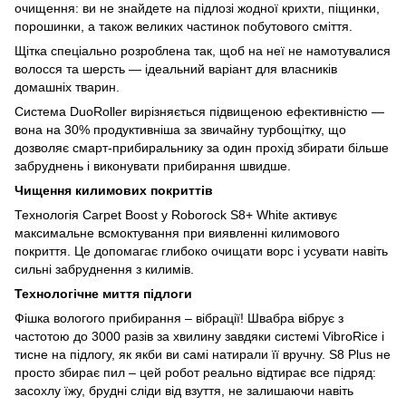
очищення: ви не знайдете на підлозі жодної крихти, піщинки,
порошинки, а також великих частинок побутового сміття.
Щітка спеціально розроблена так, щоб на неї не намотувалися
волосся та шерсть — ідеальний варіант для власників
домашніх тварин.
Система DuoRoller вирізняється підвищеною ефективністю —
вона на 30% продуктивніша за звичайну турбощітку, що
дозволяє смарт-прибиральнику за один прохід збирати більше
забруднень і виконувати прибирання швидше.
Чищення килимових покриттів
Технологія Carpet Boost у Roborock S8+ White активує
максимальне всмоктування при виявленні килимового
покриття. Це допомагає глибоко очищати ворс і усувати навіть
сильні забруднення з килимів.
Технологічне миття підлоги
Фішка вологого прибирання – вібрації! Швабра вібрує з
частотою до 3000 разів за хвилину завдяки системі VibroRice і
тисне на підлогу, як якби ви самі натирали її вручну. S8 Plus не
просто збирає пил – цей робот реально відтирає все підряд:
засохлу їжу, брудні сліди від взуття, не залишаючи навіть