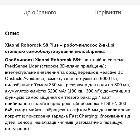
До обраного
Порівняти
Опис
Xiaomi Roborock S8 Plus – робот-пилосос 2-в-1 зі
станцією самообслуговування пилозбірника
Особливості Xiaomi Roborock S8+:
навігаційна система
PreciSense Lidar (створює 3D-плани приміщень);
інтелектуальне виявлення та обхід перешкод Reactive 3D
Obstacle Avoidance; всмоктування потужністю 6000 Па;
пилозбірник об’ємом 350 мл; резервуар для води на 300 мл;
акумулятор ємністю 5200 мАг (180 хв., 300 м²); док-станція з
функцією самоочищення сміттєвого бака; до 4 карт
прибирання в пам’яті пристрою; кібербезпека ETSI EN 303
645; смарт-мийка з вібрацією та ліфтом 5 мм для килимових
покриттів; прискорена зарядка Fast Charging; блокування від
дітей; сенсор ініціалізації килимів (автоматично підвищує
втягування).