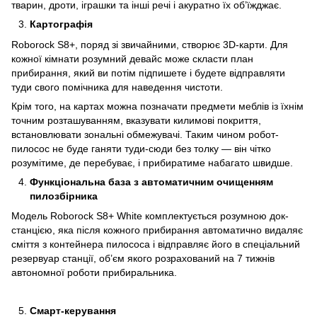
тварин, дроти, іграшки та інші речі і акуратно їх об’їжджає.
Картографія
Roborock S8+, поряд зі звичайними, створює 3D-карти. Для
кожної кімнати розумний девайс може скласти план
прибирання, який ви потім підпишете і будете відправляти
туди свого помічника для наведення чистоти.
Крім того, на картах можна позначати предмети меблів із їхнім
точним розташуванням, вказувати килимові покриття,
встановлювати зональні обмежувачі. Таким чином робот-
пилосос не буде ганяти туди-сюди без толку — він чітко
розумітиме, де перебуває, і прибиратиме набагато швидше.
Функціональна база з автоматичним очищенням
пилозбірника
Модель Roborock S8+ White комплектується розумною док-
станцією, яка після кожного прибирання автоматично видаляє
сміття з контейнера пилососа і відправляє його в спеціальний
резервуар станції, об’єм якого розрахований на 7 тижнів
автономної роботи прибиральника.
Смарт-керування