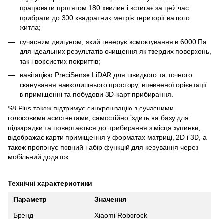
працювати протягом 180 хвилин і встигає за цей час
прибрати до 300 квадратних метрів території вашого
житла;
сучасним двигуном, який генерує всмоктування в 6000 Па
для ідеальних результатів очищення як твердих поверхонь,
так і ворсистих покриттів;
навігацією PreciSense LiDAR для швидкого та точного
сканування навколишнього простору, впевненої орієнтації
в приміщенні та побудови 3D-карт прибирання.
S8 Plus також підтримує синхронізацію з сучасними
голосовими асистентами, самостійно їздить на базу для
підзарядки та повертається до прибирання з місця зупинки,
відображає карти приміщення у форматах матриці, 2D і 3D, а
також пропонує повний набір функцій для керування через
мобільний додаток.
Технічні характеристики
Параметр
Значення
Бренд
Xiaomi Roborock