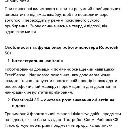
жирних плям.
При виявленні килимового покриття розумний прибиральник
автоматично піднімає швабру, щоб не пошкодити ворс
вологою, і переходить у режим посиленого сухого
прибирання. Знову опинившись на твердій підлозі, він
відновлює миття.
Особливості та функціонал робота-полотера Roborock
S8+
Інтелектуальна навігація
Роботизований домашній помічник оснащений навігацією
PreciSense Lidar нового покоління, яка допомагає йому
швидко і точно сканувати навколишній простір і прокладати
енергоефективний маршрут переміщення для досягнення
найкращих результатів прибирання.
ReactiveAI 3D – система розпізнавання об’єктів на
підлозі
Тривимірний фронтальний сканер ініціалізує дрібні предмети
на підлозі, які не бачить лідар. Так, робот Сяомі Роборок С8
Плюс фіксує меблі, різні предмети інтер’єру, капці, миски