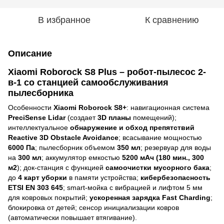
В избранное
К сравнению
Описание
Xiaomi Roborock S8 Plus – робот-пылесос 2-
в-1 со станцией самообслуживания
пылесборника
Особенности
Xiaomi Roborock S8+
: навигационная система
PreciSense Lidar
(создает
3
D
планы
помещений);
интеллектуальное
обнаружение и обход препятствий
Reactive 3D Obstacle Avoidance
; всасывание мощностью
6000 Па
; пылесборник объемом
350 мл
; резервуар для воды
на
300 мл
; аккумулятор емкостью
5200 мАч (180 мин., 300
м2
); док-станция с функцией
самоочистки мусорного бака
;
до
4 карт уборки
в памяти устройства;
кибербезопасность
ETSI EN 303 645
; smart-мойка с вибрацией и лифтом 5 мм
для ковровых покрытий;
ускоренная зарядка
Fast Charding
;
блокировка от детей; сенсор инициализации ковров
(автоматически повышает втягивание).