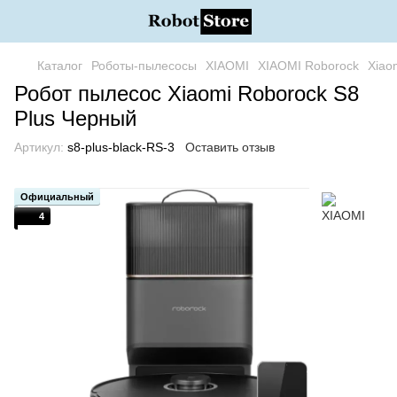
Каталог
Роботы-пылесосы
XIAOMI
XIAOMI Roborock
Xiao
Робот пылесос Xiaomi Roborock S8
Plus Черный
Артикул:
s8-plus-black-RS-3
Оставить отзыв
Официальный
4