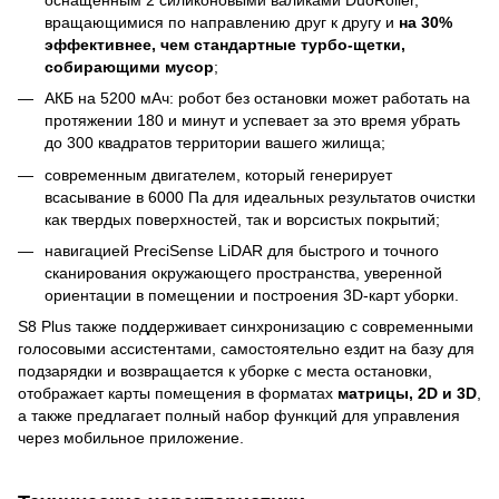
вращающимися по направлению друг к другу и
на 30%
эффективнее, чем стандартные турбо-щетки,
собирающими мусор
;
АКБ на 5200 мАч: робот без остановки может работать на
протяжении 180 и минут и успевает за это время убрать
до 300 квадратов территории вашего жилища;
современным двигателем, который генерирует
всасывание в 6000 Па для идеальных результатов очистки
как твердых поверхностей, так и ворсистых покрытий;
навигацией PreciSense LiDAR для быстрого и точного
сканирования окружающего пространства, уверенной
ориентации в помещении и построения 3D-карт уборки.
S8 Plus также поддерживает синхронизацию с современными
голосовыми ассистентами, самостоятельно ездит на базу для
подзарядки и возвращается к уборке с места остановки,
отображает карты помещения в форматах
матрицы, 2
D
и 3
D
,
а также предлагает полный набор функций для управления
через мобильное приложение.