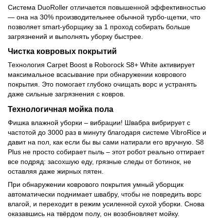
Система DuoRoller отличается повышенной эффективностью
— она на 30% производительнее обычной турбо-щетки, что
позволяет smart-уборщику за 1 проход собирать больше
загрязнений и выполнять уборку быстрее.
Чистка ковровых покрытий
Технология Carpet Boost в Roborock S8+ White активирует
максимальное всасывание при обнаружении коврового
покрытия. Это помогает глубоко очищать ворс и устранять
даже сильные загрязнения с ковров.
Технологичная мойка пола
Фишка влажной уборки – вибрации! Швабра вибрирует с
частотой до 3000 раз в минуту благодаря системе VibroRice и
давит на пол, как если бы вы сами натирали его вручную. S8
Plus не просто собирает пыль – этот робот реально оттирает
все подряд: засохшую еду, грязные следы от ботинок, не
оставляя даже жирных пятен.
При обнаружении коврового покрытия умный уборщик
автоматически поднимает швабру, чтобы не повредить ворс
влагой, и переходит в режим усиленной сухой уборки. Снова
оказавшись на твёрдом полу, он возобновляет мойку.