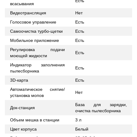
Есть
всасывания
Видеотрансляция
Нет
Голосовое управление
Есть
Самоочистка турбо-щетки
Есть
Мобильное приложение
Есть
Регулировка подачи
Есть
моющей жидкости
Индикатор заполнения
Есть
пылесборника
3D-карта
Есть
Автоматическое снятие/
Нет
установка мопов
База для зарядки,
Док-станция
очистка пылесборника
Объем мешка в станции
3 л
Цвет корпуса
Белый