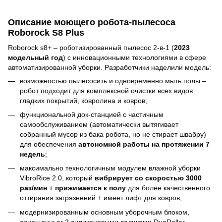
Описание моющего робота-пылесоса
Roborock S8 Plus
Roborock s8+ – роботизированный пылесос 2-в-1 (
2023
модельный год
) с инновационными технологиями в сфере
автоматизированной уборки. Разработчики наделили модель:
возможностью пылесосить и одновременно мыть полы –
робот подходит для комплексной очистки всех видов
гладких покрытий, ковролина и ковров;
функциональной док-станцией с частичным
самообслуживанием (автоматически вытягивает
собранный мусор из бака робота, но не стирает швабру)
для обеспечения
автономной работы на протяжении 7
недель
;
максимально технологичным модулем влажной уборки
VibroRice 2.0, который
вибрирует со скоростью
3000
раз/мин
+
прижимается к полу
для более качественного
оттирания загрязнений + имеет лифт для ковров;
модернизированным основным уборочным блоком,
оснащенным 2 силиконовыми валиками DuoRoller,