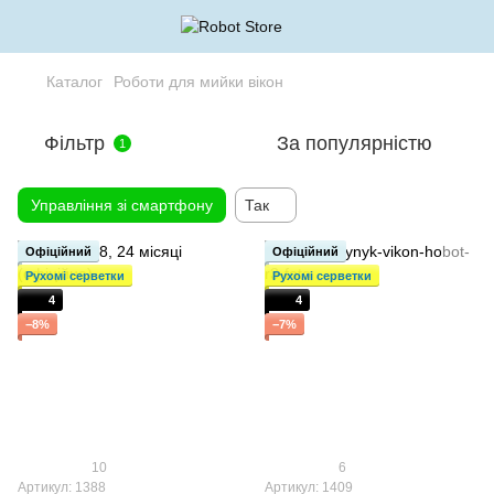
Каталог
Роботи для мийки вікон
Фільтр
За популярністю
1
Управління зі смартфону
Так
Офіційний
Офіційний
Рухомі серветки
Рухомі серветки
4
4
−8%
−7%
10
6
Артикул: 1388
Артикул: 1409