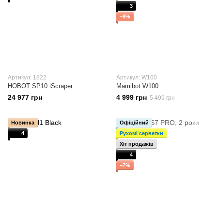
3
−9%
Артикул: 1822
Артикул: W100
HOBOT SP10 iScraper
Mamibot W100
24 977 грн
4 999 грн
5 499 грн
Новинка
Офіційний
4
Рухомі серветки
Хіт продажів
4
−7%