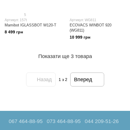
5
Артикул: 157t
Артикул: WG811
Mamibot IGLASSBOT W120-T
ECOVACS WINBOT 920
(WG811)
8 499 грн
10 999 грн
Показати ще 3 товара
Назад
Вперед
1
з 2
067 464-88-95
073 464-88-95
044 209-51-26