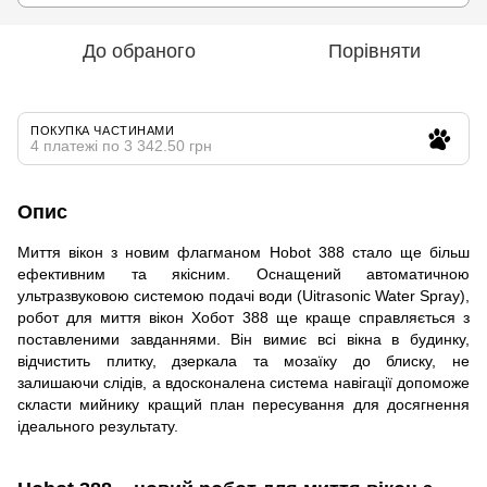
До обраного
Порівняти
ПОКУПКА ЧАСТИНАМИ
4 платежі по 3 342.50 грн
Опис
Миття вікон з новим флагманом Hobot 388 стало ще більш
ефективним та якісним. Оснащений автоматичною
ультразвуковою системою подачі води (Uitrasonic Water Spray),
робот для миття вікон Хобот 388 ще краще справляється з
поставленими завданнями. Він вимиє всі вікна в будинку,
відчистить плитку, дзеркала та мозаїку до блиску, не
залишаючи слідів, а вдосконалена система навігації допоможе
скласти мийнику кращий план пересування для досягнення
ідеального результату.