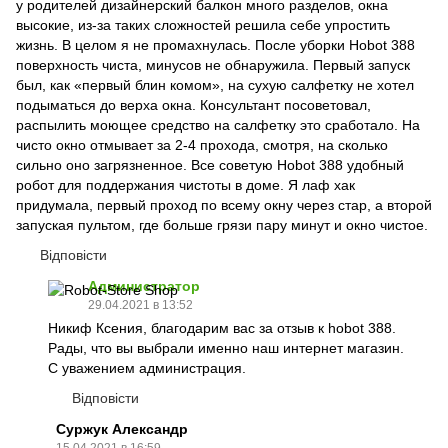
у родителей дизайнерский балкон много разделов, окна
высокие, из-за таких сложностей решила себе упростить
жизнь. В целом я не промахнулась. После уборки Hobot 388
поверхность чиста, минусов не обнаружила. Первый запуск
был, как «первый блин комом», на сухую салфетку не хотел
подыматься до верха окна. Консультант посоветовал,
распылить моющее средство на салфетку это сработало. На
чисто окно отмывает за 2-4 прохода, смотря, на сколько
сильно оно загрязненное. Все советую Hobot 388 удобный
робот для поддержания чистоты в доме. Я лаф хак
придумала, первый проход по всему окну через стар, а второй
запуская пультом, где больше грязи пару минут и окно чистое.
Відповісти
Администратор
29.04.2021 в 13:52
Никиф Ксения, благодарим вас за отзыв к hobot 388.
Рады, что вы выбрали именно наш интернет магазин.
С уважением администрация.
Відповісти
Суржук Александр