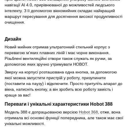
навігації AI 4.0, прирівнюваної до можливостей людського
інтелекту. З її допомогою вікномийник складає найкращий
маршрут пересування для досягнення високої продуктивності
очищення.
Дизайн
Новий мийник отримав ультратонкий стильний корпус з
перевагою м'яких плавних ліній і має чорне виконання.
Різьблені вентиляційні отвори також служать як ручки, за
допомогою яких зручно утримувати HOBOT.
Зверху на корпусі розташована одна кнопка, за допомогою
якої можна запустити пристрій у роботу, призупинити
(поставити на паузу) і відключити. Просто притуліть апарат до
вікна, натисніть кнопку, а він зробить всю роботу замість і
краще за вас!
Переваги і унікальні характеристики Hobot 388
Модель 388 є допрацьованою версією
Hobot 368
, отже, вона
отримала всі основні функції попередника, але також має свої
унікальні можливості.