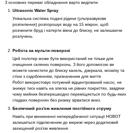
З основних переваг обладнання варто виділити:
Uitrasonic Water Spray
Унікальна система подачі рідини (ультразвукове
розпилення) розпорошує воду на 15 мікрон, щоб
розчинити бруд і натерти вікна до блиску, не залишаючи
розлучень.
Робота на мульти-поверхні
Цей полотер може бути використаний не тільки для
очищення скляних поверхонь. З його допомогою ви
можете начистити до блиску кахель, дзеркала, мозаїку та
стіни з оздобленням, призначеним для миття.
Робот використовує потужний відцентрований насос, не
знижує тиск навіть на злегка не рівних покриттях, завдяки
чому мийник безперешкодно переміщяється по будь-яких
гладких поверхнях без ризику зірватися вниз.
Безпечний роз'єм живлення постійного струму
Навіть при виникненні непередбаченої ситуації HOBOT
залишиться підключеним до мережі через додатковий
захищений роз'єм живлення.