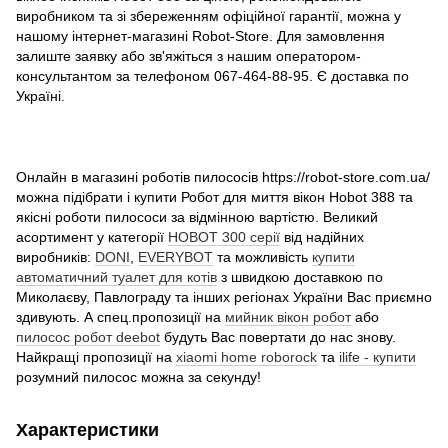
виробником та зі збереженням офіційної гарантії, можна у
нашому інтернет-магазині Robot-Store. Для замовлення
залиште заявку або зв'яжіться з нашим оператором-
консультантом за телефоном 067-464-88-95. Є доставка по
Україні.
Онлайн в магазині роботів пилососів https://robot-store.com.ua/
можна підібрати і купити Робот для миття вікон Hobot 388 та
якісні роботи пилососи за відмінною вартістю. Великий
асортимент у категорії
HOBOT 300 серії
від надійних
виробників:
DONI
,
EVERYBOT
та можливість
купити
автоматичний туалет для котів
з швидкою доставкою по
Миколаєву, Павлограду та інших регіонах України Вас приємно
здивують. А спец.пропозиції на
мийник вікон робот
або
пилосос робот deebot
будуть Вас повертати до нас знову.
Найкращі пропозиції на
xiaomi home roborock
та
ilife - купити
розумний пилосос можна за секунду!
Характеристики