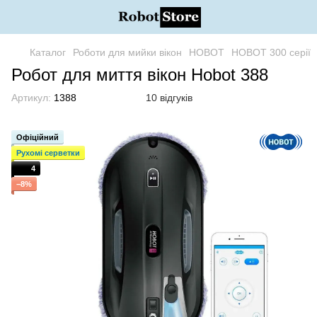
Каталог
Роботи для мийки вікон
HOBOT
HOBOT 300 серії
Робот для миття вікон Hobot 388
Артикул:
1388
10 відгуків
Офіційний
Рухомі серветки
4
−8%