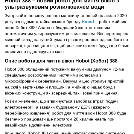
Hobot 388 – новий робот для миття вікон з
ультразвуковим розпилювачем води
Зустрічайте новинку нашого магазину та новий флагман 2020
року від відомого тайванського бренду
Hobot
– робот мийник
вікон Хобот 388! Апарат обладнаний запатентованим
автоматичним ультразвуковим розпилювачем. Він перетворює
миючий склад на густий туман і рівномірно розподіляє його по
поверхні, що очищається, щоб розчинити пил і бруд і ще більш
ефективно відполірувати скло.
Опис робота для миття вікон Hobot (Хобот) 388
Hobot 388 обладнаний потужним вакуумним двигуном і 2-ма
спеціально розробленими чистячими колесами з
мікрофібровими серветками. Вакуум міцно утримує пристрій
на склі у вертикальній площині, а мийник очищає бруд з
віконних конструкцій як всередині, так і зовні приміщення.
Роз'єм живлення, що вгвинчується запобігає втраті подачі
електроенергії, а завдяки будованому ДБЖ (джерело
перебійного живлення) робот для миття вікон Hobot 388 буде
безпечно працювати ще протягом 20 хвилин навіть при
аварійному відключенні електрики.
Крім цього, Хобот 388 оснащений ультрасучасною системою