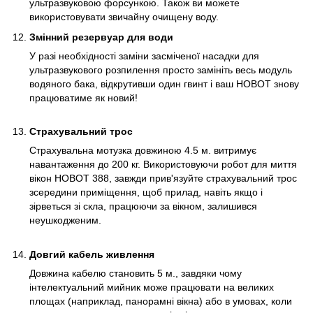
ультразвуковою форсункою. Також ви можете
використовувати звичайну очищену воду.
Змінний резервуар для води
У разі необхідності заміни засміченої насадки для
ультразвукового розпилення просто замініть весь модуль
водяного бака, відкрутивши один гвинт і ваш HOBOT знову
працюватиме як новий!
Страхувальний трос
Страхувальна мотузка довжиною 4.5 м. витримує
навантаження до 200 кг. Використовуючи робот для миття
вікон HOBOT 388, завжди прив'язуйте страхувальний трос
зсередини приміщення, щоб прилад, навіть якщо і
зірветься зі скла, працюючи за вікном, залишився
неушкодженим.
Довгий кабель живлення
Довжина кабелю становить 5 м., завдяки чому
інтелектуальний мийник може працювати на великих
площах (наприклад, панорамні вікна) або в умовах, коли