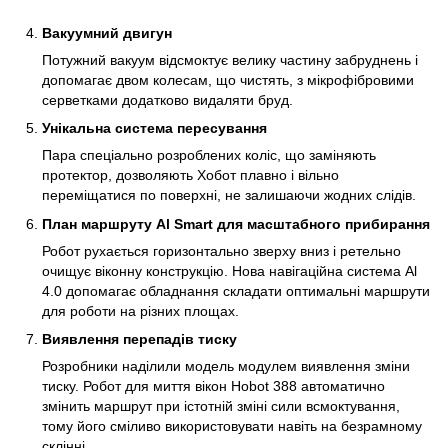
Вакуумний двигун
Потужний вакуум відсмоктує велику частину забруднень і
допомагає двом колесам, що чистять, з мікрофібровими
серветками додатково видаляти бруд.
Унікальна система пересування
Пара спеціально розроблених коліс, що заміняють
протектор, дозволяють Хобот плавно і вільно
переміщатися по поверхні, не залишаючи жодних слідів.
План маршруту Al Smart для масштабного прибирання
Робот рухається горизонтально зверху вниз і ретельно
очищує віконну конструкцію. Нова навігаційна система Al
4.0 допомагає обладнання складати оптимальні маршрути
для роботи на різних площах.
Виявлення перепадів тиску
Розробники наділили модель модулем виявлення зміни
тиску. Робот для миття вікон Hobot 388 автоматично
змінить маршрут при істотній зміні сили всмоктування,
тому його сміливо використовувати навіть на безрамному
склінні.