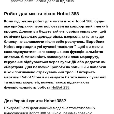
розетка розташована далеко від вікна.
Робот для миття вікон Hobot 388
Коли під рукою робот для миття вікон Hobot 388, будь-
яке прибирання перетворюється на комфортний і легкий
процес. Допоки ви будете зайняті своїми справами, цей
помічник ідеально доведе вікна, дзеркала та плитку до
блиску, не залишаючи після себе розлучень. Виробник
Hobot
впровадив усі сучасні технології, щоб ви могли
насолоджуватися неперевершеною функціональністю
системи. Є можливість запланувати план маршруту,
керування відбувається через пульт ДК або додаток на
смартфоні. Для безпечної роботи на зовнішній поверхні
вікон призначено страхувальний трос. В інтернет-
магазині Robot Store ви знайдете багато інших сучасних
та якісних моделей, покупці також відзначають
функціональність робота
HoBot 298
.
Де в Україні купити Hobot 388?
Придбати нову флагманську модель автоматизованих
вікноочисників Хобот 388 за ціною, рекомендованою