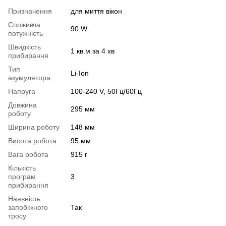
Призначення
для миття вікон
Споживча
90 W
потужність
Швидкість
1 кв.м за 4 хв
прибирання
Тип
Li-Ion
акумулятора
Напруга
100-240 V, 50Гц/60Гц
Довжина
295 мм
роботу
Ширина роботу
148 мм
Висота робота
95 мм
Вага робота
915 г
Кількість
програм
3
прибирання
Наявність
запобіжного
Так
тросу