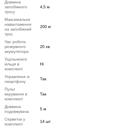
Довжина
запобіжного
4,5 м
тросу
Максимальне
навантаження
200 кг
на запобіжний
трос
Час роботи
резервного
20 хв
акумулятора
Ущільнюючі
кільця в
Ні
комплекті
Управління зі
Так
смартфону
Пульт
керування в
Так
комплекті
Довжина
5 м
подовжувача
Серветок у
14 шт
комплекті