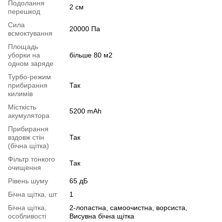
Подолання
2 см
перешкод
Сила
20000 Па
всмоктування
Площадь
уборки на
більше 80 м2
одном заряде
Турбо-режим
прибирання
Так
килимів
Місткість
5200 mAh
акумулятора
Прибирання
вздовж стін
Так
(бічна щітка)
Фільтр тонкого
Так
очищення
Рівень шуму
65 дБ
Бічна щітка, шт
1
Бічна щітка,
2-лопастна, самоочистна, ворсиста,
особливості
Висувна бічна щітка