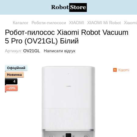
Каталог
Роботи-пилососи
XIAOMI
XIAOMI Mi Robot
Xiaom
Робот-пилосос Xiaomi Robot Vacuum
5 Pro (OV21GL) Білий
Артикул:
OV21GL
Написати відгук
Офіційний
Новинка
4
−20%