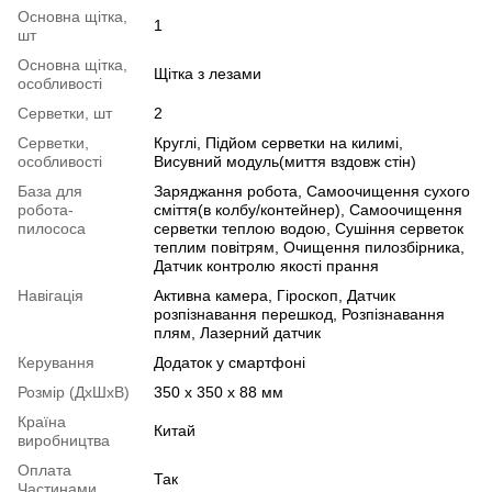
Основна щітка,
1
шт
Основна щітка,
Щітка з лезами
особливості
Серветки, шт
2
Серветки,
Круглі, Підйом серветки на килимі,
особливості
Висувний модуль(миття вздовж стін)
База для
Заряджання робота, Самоочищення сухого
робота-
сміття(в колбу/контейнер), Самоочищення
пилососа
серветки теплою водою, Сушіння серветок
теплим повітрям, Очищення пилозбірника,
Датчик контролю якості прання
Навігація
Активна камера, Гіроскоп, Датчик
розпізнавання перешкод, Розпізнавання
плям, Лазерний датчик
Керування
Додаток у смартфоні
Розмір (ДхШхВ)
350 x 350 x 88 мм
Країна
Китай
виробництва
Оплата
Так
Частинами