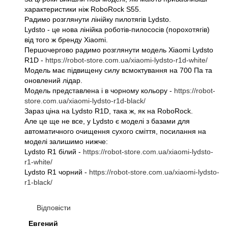
характеристики ніж RoboRock S55.
Радимо розглянути лінійку пилотягів Lydsto.
Lydsto - це нова лінійка роботів-пилососів (порохотягів)
від того ж бренду Xiaomi.
Першочергово радимо розглянути модель Xiaomi Lydsto
R1D -
https://robot-store.com.ua/xiaomi-lydsto-r1d-white/
Модель має підвищену силу всмоктування на 700 Па та
оновлений лідар.
Модель представлена і в чорному кольору -
https://robot-
store.com.ua/xiaomi-lydsto-r1d-black/
Зараз ціна на Lydsto R1D, така ж, як на RoboRock.
Але це ще не все, у Lydsto є моделі з базами для
автоматичного очищення сухого сміття, посилання на
моделі залишимо нижче:
Lydsto R1 білий -
https://robot-store.com.ua/xiaomi-lydsto-
r1-white/
Lydsto R1 чорний -
https://robot-store.com.ua/xiaomi-lydsto-
r1-black/
Відповісти
Евгений