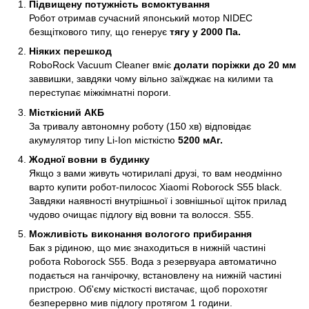
Підвищену потужність всмоктування
Робот отримав сучасний японський мотор NIDEC
безщіткового типу, що генерує
тягу у 2000 Па.
Ніяких перешкод
RoboRock Vacuum Cleaner вміє
долати поріжки до 20 мм
заввишки, завдяки чому вільно заїжджає на килими та
переступає міжкімнатні пороги.
Місткісний АКБ
За тривалу автономну роботу (150 хв) відповідає
акумулятор типу Li-Ion місткістю
5200 мАг.
Жодної вовни в будинку
Якщо з вами живуть чотирилапі друзі, то вам неодмінно
варто купити робот-пилосос Xiaomi Roborock S55 black.
Завдяки наявності внутрішньої і зовнішньої щіток прилад
чудово очищає підлогу від вовни та волосся. S55.
Можливість виконання вологого прибирання
Бак з рідиною, що миє знаходиться в нижній частині
робота Roborock S55. Вода з резервуара автоматично
подається на ганчірочку, встановлену на нижній частині
пристрою. Об'єму місткості вистачає, щоб порохотяг
безперервно мив підлогу протягом 1 години.