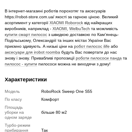
В інтернет-магазині роботів порохотяг та аксесуарів
https://robot-store.com.ua/ якості за гарною ціною. Великий
асортимент у категорії
XIAOMI Roborock
від найкращих
виробників, наприклад -
XIAOMI
,
WelbuTech
та можливість
купити смарт пилосос
з швидкою доставкою по Кам'янець-
Подільському, Олександрії та інших містах України Вас
приємно здивують. А низькі ціни на
робот пилосос ilife
або
аксесуари для irobot roomba
будуть Вас повертати до нас
знову і знову. Привабливі пропозиції
роботи пилососи панда
та
пилосос - купити
пилососи можна не виходячи з дому!
Характеристики
Модель
RoboRock Sweep One S55
По класу
Комфорт
Площадь
уборки на
більше 80 м2
одном заряде
Турбо-режим
прибирання
Так