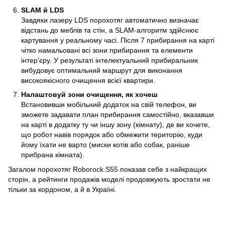
SLAM й LDS
Завдяки лазеру LDS порохотяг автоматично визначає
відстань до меблів та стін, а SLAM-алгоритм здійснює
картування у реальному часі. Після 7 прибирання на карті
чітко намальовані всі зони прибирання та елементи
інтер'єру. У результаті інтелектуальний прибиральник
вибудовує оптимальний маршрут для виконання
високоякісного очищення всієї квартири.
Налаштовуй зони очищення, як хочеш
Встановивши мобільний додаток на свій телефон, ви
зможете задавати план прибирання самостійно, вказавши
на карті в додатку ту чи іншу зону (кімнату), де ви хочете,
що робот навів порядок або обмежити територію, куди
йому їхати не варто (миски котів або собак, раніше
прибрана кімната).
Загалом порохотяг Roborock S55 показав себе з найкращих
сторін, а рейтинги продажів моделі продовжують зростати не
тільки за кордоном, а й в Україні.