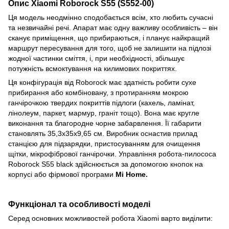
Опис Xiaomi Roborock S55 (S552-00)
Ця модель неодмінно сподобається всім, хто любить сучасні
та незвичайні речі. Апарат має одну важливу особливість – він
сканує приміщення, що прибираються, і планує найкращий
маршрут пересування для того, щоб не залишити на підлозі
жодної частинки сміття, і, при необхідності, збільшує
потужність всмоктування на килимових покриттях.
Ця конфігурація від Roborock має здатність робити сухе
прибирання або комбіновану, з протиранням мокрою
ганчірочкою твердих покриттів підлоги (кахель, ламінат,
лінолеум, паркет, мармур, граніт тощо). Вона має кругле
виконання та благородне чорне забарвлення. Її габарити
становлять 35,3х35х9,65 см. Виробник оснастив прилад
станцією для підзарядки, пристосуванням для очищення
щітки, мікрофібрової ганчірочки. Управління робота-пилососа
Roborock S55 black здійснюється за допомогою кнопок на
корпусі або фірмової програми
Mi Home.
Функціонал та особливості моделі
Серед основних можливостей робота Xiaomi варто виділити: