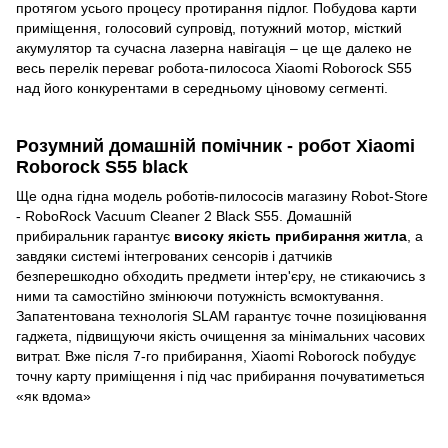
протягом усього процесу протирання підлог. Побудова карти
приміщення, голосовий супровід, потужний мотор, місткий
акумулятор та сучасна лазерна навігація – це ще далеко не
весь перелік переваг робота-пилососа Xiaomi Roborock S55
над його конкурентами в середньому ціновому сегменті.
Розумний домашній помічник - робот Xiaomi
Roborock S55 black
Ще одна гідна модель роботів-пилососів магазину Robot-Store
- RoboRock Vacuum Cleaner 2 Black S55. Домашній
прибиральник гарантує
високу якість прибирання житла
, а
завдяки системі інтегрованих сенсорів і датчиків
безперешкодно обходить предмети інтер'єру, не стикаючись з
ними та самостійно змінюючи потужність всмоктування.
Запатентована технологія SLAM гарантує точне позиціювання
гаджета, підвищуючи якість очищення за мінімальних часових
витрат. Вже після 7-го прибирання, Xiaomi Roborock побудує
точну карту приміщення і під час прибирання почуватиметься
«як вдома»