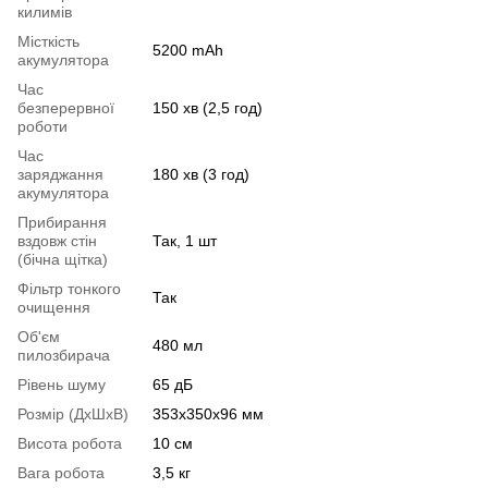
килимів
Місткість
5200 mAh
акумулятора
Час
безперервної
150 хв (2,5 год)
роботи
Час
заряджання
180 хв (3 год)
акумулятора
Прибирання
вздовж стін
Так, 1 шт
(бічна щітка)
Фільтр тонкого
Так
очищення
Об'єм
480 мл
пилозбирача
Рівень шуму
65 дБ
Розмір (ДхШхВ)
353х350х96 мм
Висота робота
10 см
Вага робота
3,5 кг