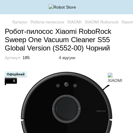
Каталог
Роботи-пилососи
XIAOMI
XIAOMI Roborock
Xiaom
Робот-пилосос Xiaomi RoboRock
Sweep One Vacuum Cleaner S55
Global Version (S552-00) Чорний
Артикул:
185
4 відгуки
Офіційний
4