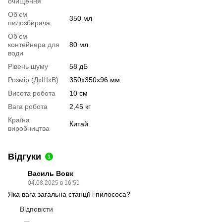
очищення
Об'єм
350 мл
пилозбирача
Об'єм
контейнера для
80 мл
води
Рівень шуму
58 дБ
Розмір (ДхШхВ)
350х350х96 мм
Висота робота
10 см
Вага робота
2,45 кг
Країна
Китай
виробництва
Відгуки
1
Василь Вовк
04.08.2025 в 16:51
Яка вага загальна станції і пилососа?
Відповісти