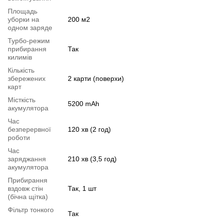
Площадь
уборки на
200 м2
одном заряде
Турбо-режим
прибирання
Так
килимів
Кількість
збережених
2 карти (поверхи)
карт
Місткість
5200 mAh
акумулятора
Час
безперервної
120 хв (2 год)
роботи
Час
заряджання
210 хв (3,5 год)
акумулятора
Прибирання
вздовж стін
Так, 1 шт
(бічна щітка)
Фільтр тонкого
Так