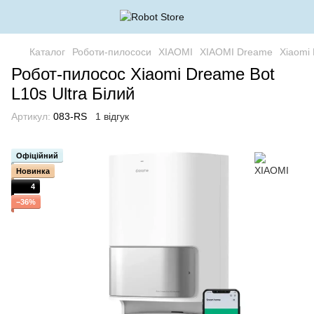
Каталог
Роботи-пилососи
XIAOMI
XIAOMI Dreame
Xiaomi 
Робот-пилосос Xiaomi Dreame Bot
L10s Ultra Білий
Артикул:
083-RS
1 відгук
Офіційний
Новинка
4
−36%