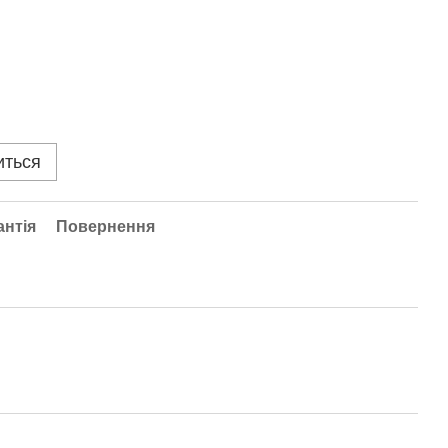
иться
антія
Повернення