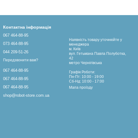
Контактна інформація
067 464-88-95
Наявність товару уточнюйте у
073 464-88-95
менеджера
м. Київ
044 209-51-26
вул. Гетьмана Павла Полуботка,
42
Передзвонити вам?
метро Чернігівська
067 464-88-95
Графік Роботи:
Пн-Пт: 10:00 - 19:00
067 464-88-95
Сб-Нд: 10:00 - 17:00
067 464-88-95
Мапа проїзду
shop@robot-store.com.ua