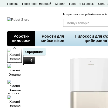
Перейти до основного контенту
Про нас
Порівняння моделей
Бренди
Гарантія та сервіс
Оплата
Договір публічної оферти
Інтернет-магазин роботів-пилососів
Роботи-
Роботи для
Пилососи для су
пилососи
мийки вікон
прибирання
Офіційний
4