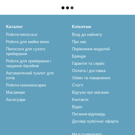
Каталог
Клієнтам
Роботи-пилососи
Вхід до кабінету
Роботи для мийки вікон
Про нас
Пилососи для сухого
Порівняння моделей
прибирання
Бренди
Роботи для прибирання і
Гарантія та сервіс
чищення басейнів
Оплата і доставка
Автоматичний туалет для
котів
Обмін та повернення
Роботи-газонокосарки
Статті
Масажери
Відгуки про магазин
Аксесуари
Контакти
Відео
Питання-відповідь
Договір публічної оферти
Ми в соцмережах