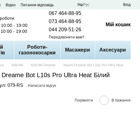
Укр
Рус
Вхід
и
Відео
Питання-відповідь
067 464-88-95
 роботи:
073 464-88-95
Мій кошик
10:00 - 19:00
044 209-51-26
10:00 - 19:00
Передзвонити вам?
й
Роботи-
Масажери
Аксесуари
ів
газонокосарки
оси
XIAOMI
XIAOMI Dreame
Xiaomi Dreame Bot L10s Pro Ultra Heat
 Dreame Bot L10s Pro Ultra Heat Білий
ул: 079-RS
Написати відгук
Порівняти
В бажання