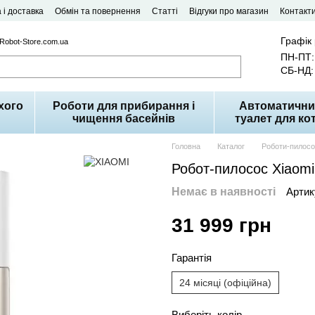
 і доставка
Обмін та повернення
Статті
Відгуки про магазин
Контакт
Графік
 Robot-Store.com.ua
ПН-ПТ: 
СБ-НД: 
хого
Роботи для прибирання і
Автоматични
чищення басейнів
туалет для кот
Головна
Каталог
Роботи-пилос
Робот-пилосос Xiaomi
Немає в наявності
Артик
31 999 грн
Гарантія
24 місяці (офіційна)
Виберіть колір