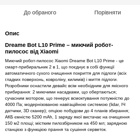
До обраного
Порівняти
Опис
Dreame Bot L10 Prime – миючий робот-
пилосос від Xiaomi
Миючий робот-пилосос Xiaomi Dreame Bot L10 Prime - це
смарт-прибиральник 2 в 1, що поєднує в собі функції
автоматичного сухого очищення покриття для підлоги (всіх
гладких поверхонь, ковроліну, килимів) і миття підлоги.
Розробники оснастили девайс всім необхідним для якісного
прибирання: 2 миючими насадками, що обертаються;
сучасним мотором, що генерує всмоктування потужністю до
4000 Па; модернізованою навігаційною системою (lidar, ІЧ
датчики, 3D сканер); опцією побудови до 4 планів збирання;
АКБ ємністю 5200 mAh, 1 заряду якої вистачає на очищення
150 м2 площі; містким пилозбірником на 450 мл; зарядною
станцією з функцією прання та сушіння серветок.