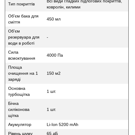
Всі види гладких підлогових покриттів,
Тип покриттів
ковролін, килими
Об'єм бака для
450 мл
сміття
Об'єм
резервуара для
-
води в роботі
Сила
4000 Па
всмоктування
Площа
очищення на 1
150 м2
заряді
Основна
1 шт.
турбощітка
Бічна
силіконова
1 шт.
щітка
Акумулятор
Li-Ion 5200 mAh
Рівень шуму
65 дБ