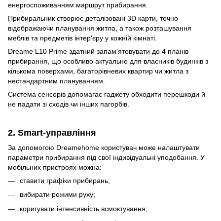
енергоспоживанням маршрут прибирання.
Прибиральник створює деталізовані 3D карти, точно
відображаючи планування житла, а також розташування
меблів та предметів інтер'єру у кожній кімнаті.
Dreame L10 Prime здатний запам'ятовувати до 4 планів
прибирання, що особливо актуально для власників будинків з
кількома поверхами, багаторівневих квартир чи житла з
нестандартним плануванням.
Система сенсорів допомагає гаджету обходити перешкоди й
не падати зі сходів чи інших пагорбів.
2. Smart-управління
За допомогою Dreamehome користувач може налаштувати
параметри прибирання під свої індивідуальні уподобання. У
мобільних пристроях можна:
ставити графіки прибирань;
вибирати режими руху;
коригувати інтенсивність всмоктування;