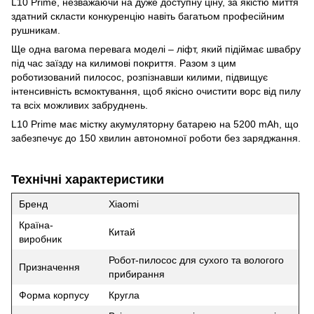
L10 Prime, незважаючи на дуже доступну ціну, за якістю миття
здатний скласти конкуренцію навіть багатьом професійним
рушникам.
Ще одна вагома перевага моделі – ліфт, який підіймає швабру
під час заїзду на килимові покриття. Разом з цим
роботизований пилосос, розпізнавши килими, підвищує
інтенсивність всмоктування, щоб якісно очистити ворс від пилу
та всіх можливих забруднень.
L10 Prime має містку акумуляторну батарею на 5200 mAh, що
забезпечує до 150 хвилин автономної роботи без заряджання.
Технічні характеристики
Бренд
Xiaomi
Країна-
Китай
виробник
Робот-пилосос для сухого та вологого
Призначення
прибирання
Форма корпусу
Кругла