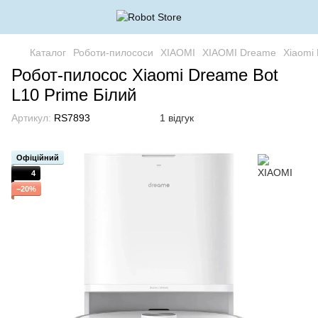
Каталог
Роботи-пилососи
XIAOMI
XIAOMI Dreame
Xiaomi
Робот-пилосос Xiaomi Dreame Bot
L10 Prime Білий
Артикул:
RS7893
1 відгук
Офіційний
4
−20%