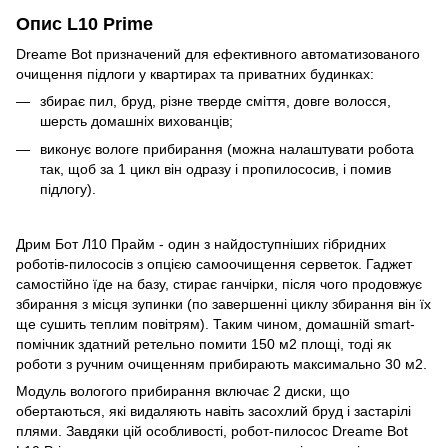
Опис L10 Prime
Dreame Bot призначений для ефективного автоматизованого
очищення підлоги у квартирах та приватних будинках:
збирає пил, бруд, різне тверде сміття, довге волосся,
шерсть домашніх вихованців;
виконує вологе прибирання (можна налаштувати робота
так, щоб за 1 цикл він одразу і пропилососив, і помив
підлогу).
Дрим Бот Л10 Прайм - один з найдоступніших гібридних
роботів-пилососів з опцією самоочищення серветок. Гаджет
самостійно їде на базу, стирає ганчірки, після чого продовжує
збирання з місця зупинки (по завершенні циклу збирання він їх
ще сушить теплим повітрям). Таким чином, домашній smart-
помічник здатний ретельно помити 150 м2 площі, тоді як
роботи з ручним очищенням прибирають максимально 30 м2.
Модуль вологого прибирання включає 2 диски, що
обертаються, які видаляють навіть засохлий бруд і застарілі
плями. Завдяки цій особливості, робот-пилосос Dreame Bot