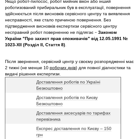
Якщо робот-пилосос, робот мийник вікон або інший
роботизований прибиральник був в експлуатації, повернення
здійснюється після висновків сервісного центру та виявлення
несправності, яке стало причиною повернення. Без
підтвердження висновків експертизи сервісного центру
несправний робот поверненню не підлягає
Законом
–
України "Про захист прав споживачів" від 12.05.1991 №
1023-XII (Розділ II, Стаття 8)
.
Після звернення, сервісний центр у своєму розпорядженні має
2 тижні (не менше 10
робочих днів
) для повної діагностики та
видачі рішення експертизи.
Доставлення роботів по Україні
Безкоштовно
Доставлення роботів по Києву
Безкоштовно
Доставлення аксесуарів по тарифах
перевізника
Експрес доставлення по Києву – 150
грн