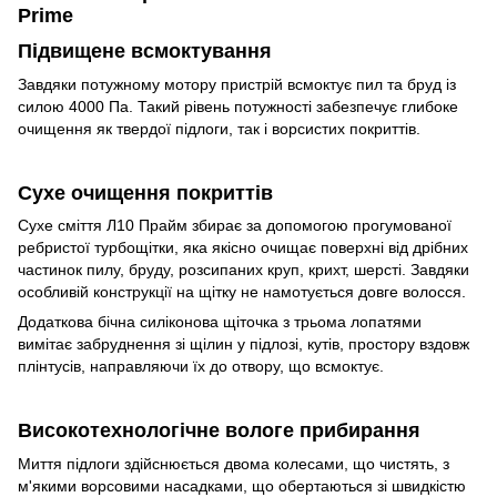
Prime
Підвищене всмоктування
Завдяки потужному мотору пристрій всмоктує пил та бруд із
силою 4000 Па. Такий рівень потужності забезпечує глибоке
очищення як твердої підлоги, так і ворсистих покриттів.
Сухе очищення покриттів
Сухе сміття Л10 Прайм збирає за допомогою прогумованої
ребристої турбощітки, яка якісно очищає поверхні від дрібних
частинок пилу, бруду, розсипаних круп, крихт, шерсті. Завдяки
особливій конструкції на щітку не намотується довге волосся.
Додаткова бічна силіконова щіточка з трьома лопатями
вимітає забруднення зі щілин у підлозі, кутів, простору вздовж
плінтусів, направляючи їх до отвору, що всмоктує.
Високотехнологічне вологе прибирання
Миття підлоги здійснюється двома колесами, що чистять, з
м'якими ворсовими насадками, що обертаються зі швидкістю