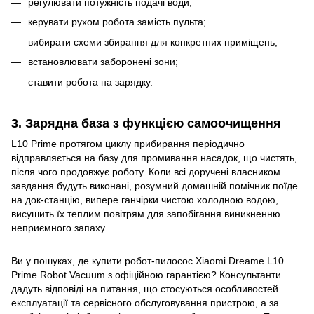
регулювати потужність подачі води;
керувати рухом робота замість пульта;
вибирати схеми збирання для конкретних приміщень;
встановлювати заборонені зони;
ставити робота на зарядку.
3. Зарядна база з функцією самоочищення
L10 Prime протягом циклу прибирання періодично
відправляється на базу для промивання насадок, що чистять,
після чого продовжує роботу. Коли всі доручені власником
завдання будуть виконані, розумний домашній помічник поїде
на док-станцію, випере ганчірки чистою холодною водою,
висушить їх теплим повітрям для запобігання виникненню
неприємного запаху.
Ви у пошуках, де купити робот-пилосос Xiaomi Dreame L10
Prime Robot Vacuum з офіційною гарантією? Консультанти
дадуть відповіді на питання, що стосуються особливостей
експлуатації та сервісного обслуговування пристрою, а за