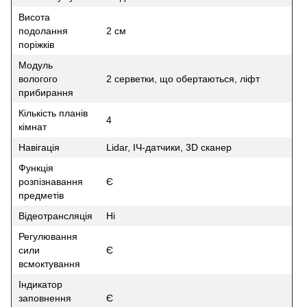
Висота
подолання
2 см
поріжків
Модуль
вологого
2 серветки, що обертаються, ліфт
прибирання
Кількість планів
4
кімнат
Навігація
Lidar, ІЧ-датчики, 3D сканер
Функція
розпізнавання
Є
предметів
Відеотрансляція
Ні
Регулювання
сили
Є
всмоктування
Індикатор
заповнення
Є