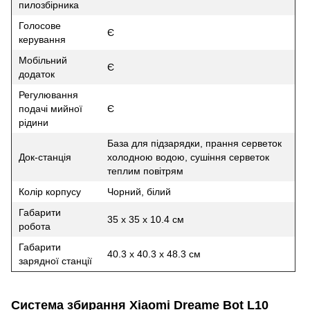
пилозбірника
Голосове
Є
керування
Мобільний
Є
додаток
Регулювання
подачі мийної
Є
рідини
База для підзарядки, прання серветок
Док-станція
холодною водою, сушіння серветок
теплим повітрям
Колір корпусу
Чорний, білий
Габарити
35 х 35 х 10.4 см
робота
Габарити
40.3 х 40.3 х 48.3 см
зарядної станції
Система збирання Xiaomi Dreame Bot L10