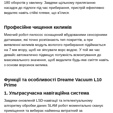
180 оборотів у хвилину. Завдяки щільному приляганню
насадок до підлоги під час прибирання, пристрій ефективно
видаляє навіть стійкі плями, що в'їлися.
Професійне чищення килимів
Миючий робот-пилосос оснащений вбудованими сенсорними
датчиками, які точно розпізнають тип покриттів, а при
виявленні килимів модуль вологого прибирання підіймається
на 7 мм вгору, щоб не зіпсувати ворс водою. У той же час
девайс автоматично підвищує потужність всмоктування до
максимального значення, щоб видалити будь-яке сміття навіть
з основи ворсинок килима.
Функції та особливості Dreame Vacuum L10
Prime
1. Ультрасучасна навігаційна система
Завдяки оновленій LSD-навігації та інтелектуальному
алгоритму обробки даних SLAM робот моментально сканує
приміщення та вибирає найменш витратний за