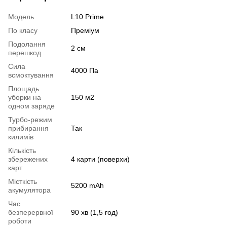
Модель
L10 Prime
По класу
Преміум
Подолання
2 см
перешкод
Сила
4000 Па
всмоктування
Площадь
уборки на
150 м2
одном заряде
Турбо-режим
прибирання
Так
килимів
Кількість
збережених
4 карти (поверхи)
карт
Місткість
5200 mAh
акумулятора
Час
безперервної
90 хв (1,5 год)
роботи