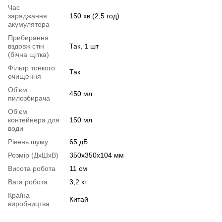
Час
заряджання
150 хв (2,5 год)
акумулятора
Прибирання
вздовж стін
Так, 1 шт
(бічна щітка)
Фільтр тонкого
Так
очищення
Об'єм
450 мл
пилозбирача
Об'єм
контейнера для
150 мл
води
Рівень шуму
65 дБ
Розмір (ДхШхВ)
350х350х104 мм
Висота робота
11 см
Вага робота
3,2 кг
Країна
Китай
виробництва