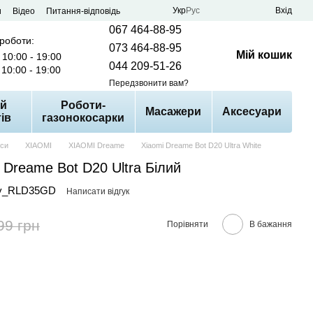
Укр
Рус
Вхід
и
Відео
Питання-відповідь
067 464-88-95
 роботи:
073 464-88-95
Мій кошик
10:00 - 19:00
044 209-51-26
10:00 - 19:00
Передзвонити вам?
й
Роботи-
Масажери
Аксесуари
ів
газонокосарки
оси
XIAOMI
XIAOMI Dreame
Xiaomi Dreame Bot D20 Ultra White
 Dreame Bot D20 Ultra Білий
py_RLD35GD
Написати відгук
99 грн
Порівняти
В бажання