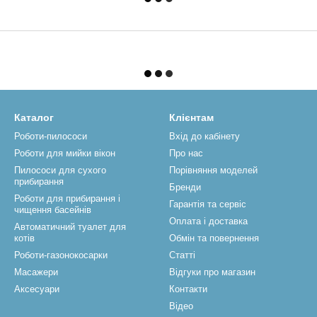
Каталог
Клієнтам
Роботи-пилососи
Вхід до кабінету
Роботи для мийки вікон
Про нас
Пилососи для сухого
Порівняння моделей
прибирання
Бренди
Роботи для прибирання і
Гарантія та сервіс
чищення басейнів
Оплата і доставка
Автоматичний туалет для
котів
Обмін та повернення
Роботи-газонокосарки
Статті
Масажери
Відгуки про магазин
Аксесуари
Контакти
Відео