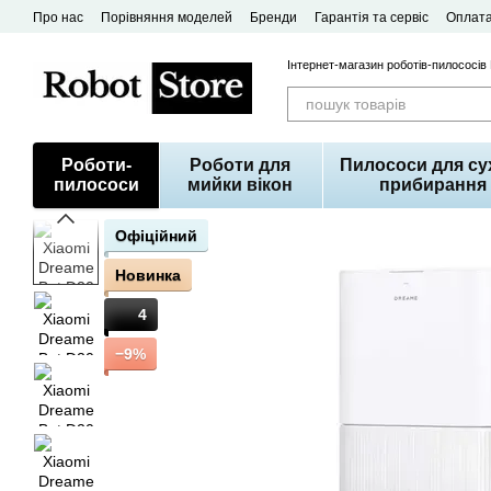
Перейти до основного контенту
Про нас
Порівняння моделей
Бренди
Гарантія та сервіс
Оплата
Договір публічної оферти
Інтернет-магазин роботів-пилососів
Роботи-
Роботи для
Пилососи для су
пилососи
мийки вікон
прибирання
Офіційний
Новинка
4
−9%