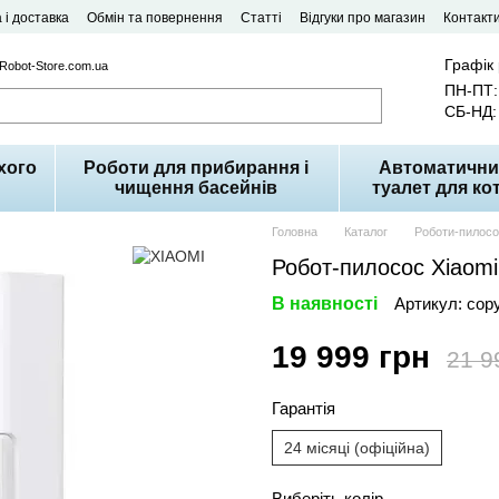
 і доставка
Обмін та повернення
Статті
Відгуки про магазин
Контакт
Графік
 Robot-Store.com.ua
ПН-ПТ: 
СБ-НД: 
хого
Роботи для прибирання і
Автоматични
чищення басейнів
туалет для кот
Головна
Каталог
Роботи-пилос
Робот-пилосос Xiaomi
В наявності
Артикул: co
19 999 грн
21 9
Гарантія
24 місяці (офіційна)
Виберіть колір