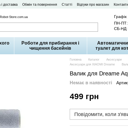
 і доставка
Обмін та повернення
Статті
Відгуки про магазин
Контакт
Графік
 Robot-Store.com.ua
ПН-ПТ: 
СБ-НД: 
хого
Роботи для прибирання і
Автоматични
чищення басейнів
туалет для кот
Головна
Каталог
Аксесуари
Аксесуари для XIAOMI Dreame
Вали
Валик для Dreame Aqu
Немає в наявності
Артик
499 грн
Повідомити, коли з'яв