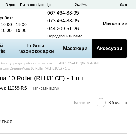
Укр
Рус
Вхід
и
Відео
Питання-відповідь
067 464-88-95
 роботи:
073 464-88-95
Мій кошик
10:00 - 19:00
044 209-51-26
10:00 - 19:00
Передзвонити вам?
й
Роботи-
Масажери
Аксесуари
ів
газонокосарки
Аксесуари для роботів-пилососів
АКСЕСУАРИ ДЛЯ XIAOMI
к для Dreame Aqua 10 Roller (RLH31CE) - 1 шт.
a 10 Roller (RLH31CE) - 1 шт.
ул: 11059-RS
Написати відгук
Порівняти
В бажання
иться