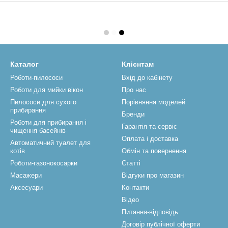
Каталог
Клієнтам
Роботи-пилососи
Вхід до кабінету
Роботи для мийки вікон
Про нас
Пилососи для сухого
Порівняння моделей
прибирання
Бренди
Роботи для прибирання і
Гарантія та сервіс
чищення басейнів
Оплата і доставка
Автоматичний туалет для
котів
Обмін та повернення
Роботи-газонокосарки
Статті
Масажери
Відгуки про магазин
Аксесуари
Контакти
Відео
Питання-відповідь
Договір публічної оферти