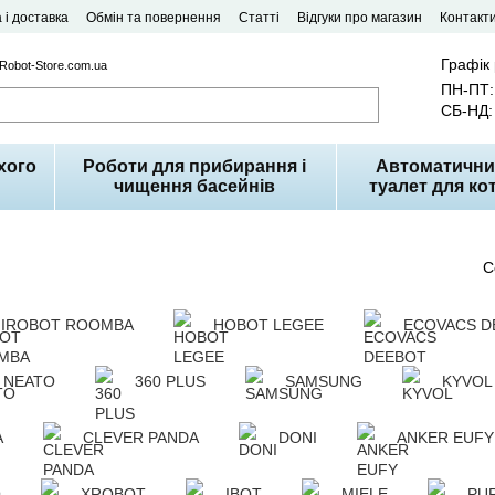
 і доставка
Обмін та повернення
Статті
Відгуки про магазин
Контакт
Графік
 Robot-Store.com.ua
ПН-ПТ: 
СБ-НД: 
хого
Роботи для прибирання і
Автоматични
чищення басейнів
туалет для кот
С
IROBOT ROOMBA
HOBOT LEGEE
ECOVACS D
NEATO
360 PLUS
SAMSUNG
KYVOL
A
CLEVER PANDA
DONI
ANKER EUFY
O
XROBOT
IBOT
MIELE
PU