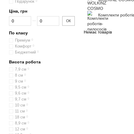
Подарунок
0
Ціна, грн
Комплекти роботі
Від Ціна, грн
До Ціна, грн
ОК
Немає товарів
По класу
Преміум
0
Комфорт
0
Бюджетний
0
Висота робота
7,9 см
0
8 см
0
9 см
0
9,5 см
0
9,6 см
0
9,7 см
0
10 см
0
11 см
0
18 см
0
8,9 см
0
12 см
0