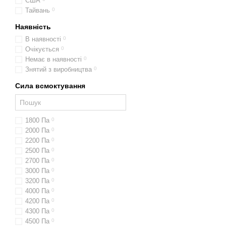
США
Тайвань
0
Наявність
В наявності
0
Очікується
0
Немає в наявності
0
Знятий з виробництва
0
Сила всмоктування
1800 Па
0
2000 Па
0
2200 Па
0
2500 Па
0
2700 Па
0
3000 Па
0
3200 Па
0
4000 Па
0
4200 Па
0
4300 Па
0
4500 Па
0