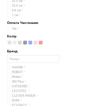
10.5 см
0
10,4 см
0
9,8 см
0
7 см
0
Оплата Частинами
Так
0
Колір
Бренд
XIAOMI
0
HOBOT
0
iRobot
0
360 Plus
0
CATGENIE
0
CECOTEC
0
CLEVER PANDA
0
DONI
0
ECOVACS
0