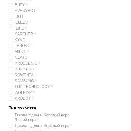
EUFY
0
EVERYBOT
0
iBOT
0
iCLEBO
0
ILIFE
0
KARCHER
0
KYVOL
0
LENOVO
0
MIELE
0
NEATO
0
PROSCENIC
0
PUPPYOO
0
ROWENTA
0
SAMSUNG
0
TOP TECHNOLOGY
0
WOLKINZ
0
XROBOT
0
Тип покриття
Тверда підлога, Короткий ворс,
Довгий ворс
0
Тверда підлога, Короткий ворс
0
0