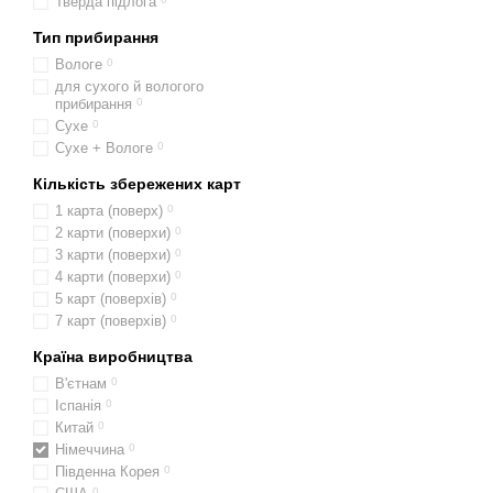
Тверда підлога
Тип прибирання
Вологе
0
для сухого й вологого
прибирання
0
Сухе
0
Сухе + Вологе
0
Кількість збережених карт
1 карта (поверх)
0
2 карти (поверхи)
0
3 карти (поверхи)
0
4 карти (поверхи)
0
5 карт (поверхів)
0
7 карт (поверхів)
0
Країна виробництва
В'єтнам
0
Іспанія
0
Китай
0
Німеччина
0
Південна Корея
0
0