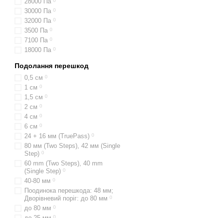
28000 Па
0
30000 Па
0
32000 Па
0
3500 Па
0
7100 Па
0
18000 Па
0
Подолання перешкод
0,5 см
0
1 см
0
1,5 см
0
2 см
0
4 см
0
6 см
0
24 + 16 мм (TruePass)
0
80 мм (Two Steps), 42 мм (Single
Step)
0
60 mm (Two Steps), 40 mm
(Single Step)
0
40-80 мм
0
Поодинока перешкода: 48 мм;
Дворівневий поріг: до 80 мм
0
до 80 мм
0
до 25 мм
0