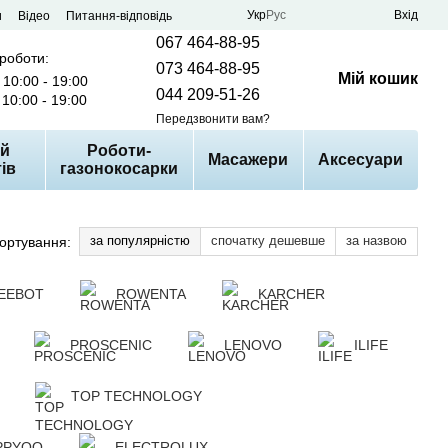
Укр
Рус
Вхід
и
Відео
Питання-відповідь
067 464-88-95
 роботи:
073 464-88-95
Мій кошик
10:00 - 19:00
044 209-51-26
10:00 - 19:00
Передзвонити вам?
й
Роботи-
Масажери
Аксесуари
ів
газонокосарки
за популярністю
спочатку дешевше
за назвою
ортування:
EEBOT
ROWENTA
KARCHER
PROSCENIC
LENOVO
ILIFE
TOP TECHNOLOGY
PPYOO
ELECTROLUX