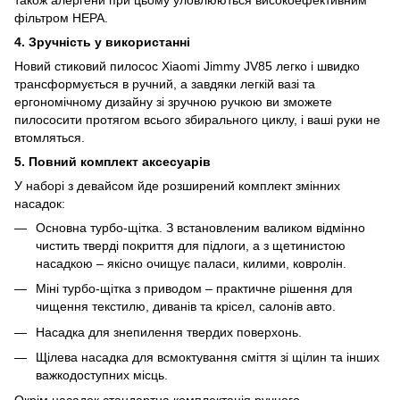
фільтром НЕРА.
4. Зручність у використанні
Новий стиковий пилосос Xiaomi Jimmy JV85 легко і швидко
трансформується в ручний, а завдяки легкій вазі та
ергономічному дизайну зі зручною ручкою ви зможете
пилососити протягом всього збирального циклу, і ваші руки не
втомляться.
5. Повний комплект аксесуарів
У наборі з девайсом йде розширений комплект змінних
насадок:
Основна турбо-щітка. З встановленим валиком відмінно
чистить тверді покриття для підлоги, а з щетинистою
насадкою – якісно очищує паласи, килими, ковролін.
Міні турбо-щітка з приводом – практичне рішення для
чищення текстилю, диванів та крісел, салонів авто.
Насадка для знепилення твердих поверхонь.
Щілева насадка для всмоктування сміття зі щілин та інших
важкодоступних місць.