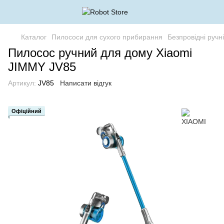
Каталог
Пилососи для сухого прибирання
Безпровідні ручн
Пилосос ручний для дому Xiaomi
JIMMY JV85
Артикул:
JV85
Написати відгук
Офіційний