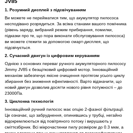
JV85
1. Розумний дисплей з підсвічуванням
Ви можете не перейматися тим, що акумулятор пилососа
несподівано розрядиться. За всіма станами вашого помічника
(рівень заряду, вибраний режим прибирання, помилки,
підказки про те, що пора виконати обслуговування пилососа)
ви можете стежити за допомогою смарт-дисплея, що
підсвічується.
2. Сучасний двигун із цифровим керуванням
Однією з основних переваг ручного акумуляторного пилососу
Jimmy JV85 є безщітковий цифровий мотор. Інноваційний
механізм забезпечує якісне очищення протягом усього циклу
збирання без зниження ефективності. Варто відзначити, що
новий двигун дозволив досягти нового рівня потужності – до
23000Па.
3. Циклонна технологія
Інноваційний ручний пилосос має опцію 2-фазної фільтрації.
Це означає, що забруднення, опинившись у трубці, негайно
відокремлюються від повітряного потоку і вирушають у
сміттєзбірник. Всі мікрочастинки пилу розміром до 0.3 мкм, а
також алергени при цьому уловлюються високоефективним