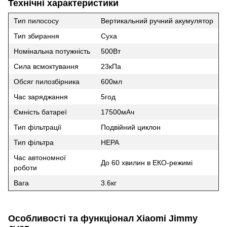
Технічні характеристики
Тип пилососу
Вертикальний ручний акумулятор
Тип збирання
Суха
Номінальна потужність
500Вт
Сила всмоктування
23кПа
Обсяг пилозбірника
600мл
Час заряджання
5год
Ємність батареї
17500мАч
Тип фільтрації
Подвійний циклон
Тип фільтра
НЕРА
Час автономної
До 60 хвилин в ЕКО-режимі
роботи
Вага
3.6кг
Особливості та функціонал Xiaomi Jimmy