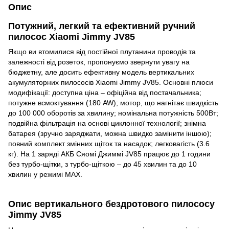
Опис
Потужний, легкий та ефективний ручний
пилосос Xiaomi Jimmy JV85
Якщо ви втомилися від постійної плутанини проводів та
залежності від розеток, пропонуємо звернути увагу на
бюджетну, але досить ефективну модель вертикальних
акумуляторних пилососів Xiaomi Jimmy JV85. Основні плюси
модифікації: доступна ціна – офіційна від постачальника;
потужне всмоктування (180 AW); мотор, що нагнітає швидкість
до 100 000 оборотів за хвилину; номінальна потужність 500Вт;
подвійна фільтрація на основі циклонної технології; знімна
батарея (зручно заряджати, можна швидко замінити іншою);
повний комплект змінних щіток та насадок; легковагість (3.6
кг). На 1 заряді АКБ Сяомі Джиммі JV85 працює до 1 години
без турбо-щітки, з турбо-щіткою – до 45 хвилин та до 10
хвилин у режимі МАХ.
Опис вертикального бездротового пилососу
Jimmy JV85