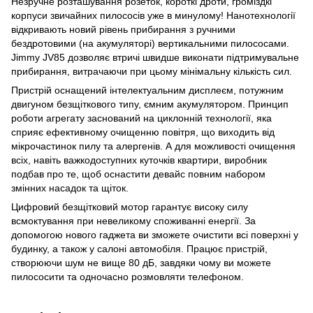
Незручне розташування розеток, короткі дроти, громіздкі
корпуси звичайних пилососів уже в минулому! Нанотехнології
відкривають новий рівень прибирання з ручними
бездротовими (на акумуляторі) вертикальними пилососами.
Jimmy JV85 дозволяє втричі швидше виконати підтримувальне
прибирання, витрачаючи при цьому мінімальну кількість сил.
Пристрій оснащений інтелектуальним дисплеєм, потужним
двигуном безщіткового типу, ємним акумулятором. Принцип
роботи агрегату заснований на циклонній технології, яка
сприяє ефективному очищенню повітря, що виходить від
мікрочастинок пилу та алергенів. А для можливості очищення
всіх, навіть важкодоступних куточків квартири, виробник
подбав про те, щоб оснастити девайс повним набором
змінних насадок та щіток.
Цифровий безщітковий мотор гарантує високу силу
всмоктування при невеликому споживанні енергії. За
допомогою нового гаджета ви зможете очистити всі поверхні у
будинку, а також у салоні автомобіля. Працює пристрій,
створюючи шум не вище 80 дБ, завдяки чому ви можете
пилососити та одночасно розмовляти телефоном.