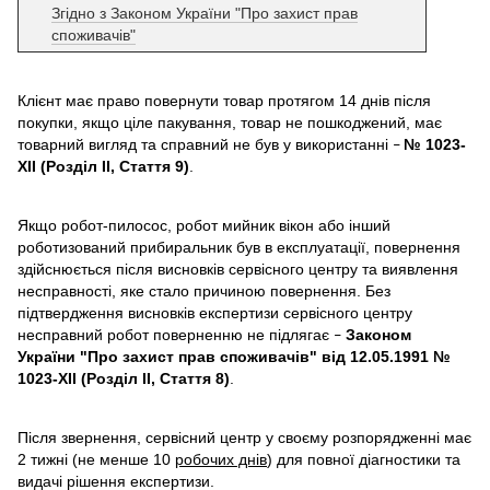
Згідно з Законом України "Про захист прав
споживачів"
Клієнт має право повернути товар протягом 14 днів після
покупки, якщо ціле пакування, товар не пошкоджений, має
товарний вигляд та справний не був у використанні
№ 1023-
–
XII (Розділ II, Стаття 9)
.
Якщо робот-пилосос, робот мийник вікон або інший
роботизований прибиральник був в експлуатації, повернення
здійснюється після висновків сервісного центру та виявлення
несправності, яке стало причиною повернення. Без
підтвердження висновків експертизи сервісного центру
несправний робот поверненню не підлягає
Законом
–
України "Про захист прав споживачів" від 12.05.1991 №
1023-XII (Розділ II, Стаття 8)
.
Після звернення, сервісний центр у своєму розпорядженні має
2 тижні (не менше 10
робочих днів
) для повної діагностики та
видачі рішення експертизи.