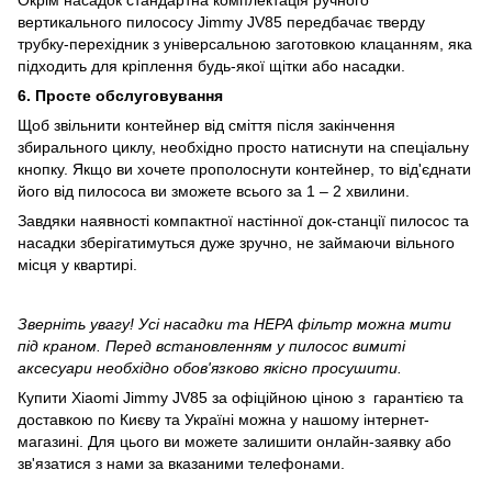
Окрім насадок стандартна комплектація ручного
вертикального пилососу Jimmy JV85 передбачає тверду
трубку-перехідник з універсальною заготовкою клацанням, яка
підходить для кріплення будь-якої щітки або насадки.
6. Просте обслуговування
Щоб звільнити контейнер від сміття після закінчення
збирального циклу, необхідно просто натиснути на спеціальну
кнопку. Якщо ви хочете прополоснути контейнер, то від'єднати
його від пилососа ви зможете всього за 1 – 2 хвилини.
Завдяки наявності компактної настінної док-станції пилосос та
насадки зберігатимуться дуже зручно, не займаючи вільного
місця у квартирі.
Зверніть увагу! Усі насадки та НЕРА фільтр можна мити
під краном. Перед встановленням у пилосос вимиті
аксесуари необхідно обов'язково якісно просушити.
Купити Xiaomi Jimmy JV85 за офіційною ціною з гарантією та
доставкою по Києву та Україні можна у нашому інтернет-
магазині. Для цього ви можете залишити онлайн-заявку або
зв'язатися з нами за вказаними телефонами.