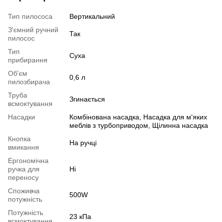
Тип пилососа
Вертикальний
З'ємний ручний
Так
пилосос
Тип
Суха
прибирання
Об'єм
0,6 л
пилозбирача
Труба
Згинається
всмоктування
Насадки
Комбінована насадка, Насадка для м'яких
меблів з турбоприводом, Щілинна насадка
Кнопка
На ручці
вмикання
Ергономічна
ручка для
Ні
переносу
Споживча
500W
потужність
Потужність
23 кПа
всмоктування