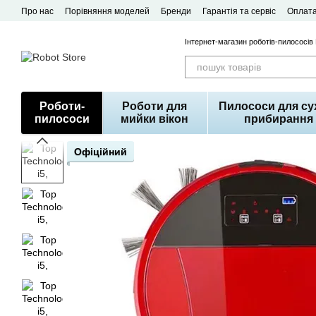
Перейти до основного контенту
Про нас
Порівняння моделей
Бренди
Гарантія та сервіс
Оплата
Договір публічної оферти
Інтернет-магазин роботів-пилососів
Роботи-
Роботи для
Пилососи для су
пилососи
мийки вікон
прибирання
Офіційний