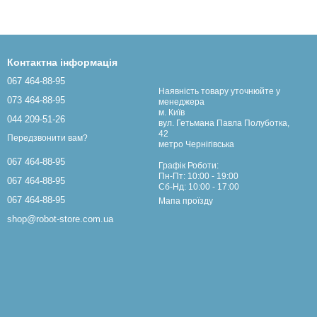
Контактна інформація
067 464-88-95
Наявність товару уточнюйте у
073 464-88-95
менеджера
м. Київ
044 209-51-26
вул. Гетьмана Павла Полуботка,
42
Передзвонити вам?
метро Чернігівська
067 464-88-95
Графік Роботи:
Пн-Пт: 10:00 - 19:00
067 464-88-95
Сб-Нд: 10:00 - 17:00
067 464-88-95
Мапа проїзду
shop@robot-store.com.ua