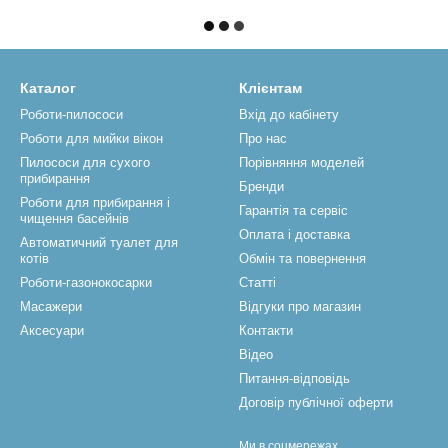
Каталог
Клієнтам
Роботи-пилососи
Вхід до кабінету
Роботи для мийки вікон
Про нас
Пилососи для сухого
Порівняння моделей
прибирання
Бренди
Роботи для прибирання і
Гарантія та сервіс
чищення басейнів
Оплата і доставка
Автоматичний туалет для
котів
Обмін та повернення
Роботи-газонокосарки
Статті
Масажери
Відгуки про магазин
Аксесуари
Контакти
Відео
Питання-відповідь
Договір публічної оферти
Ми в соцмережах