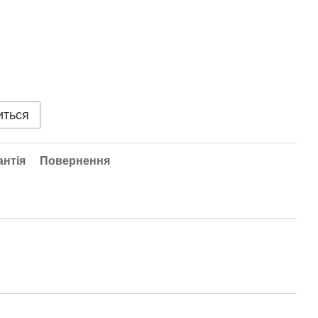
иться
антія
Повернення