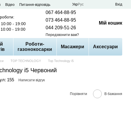
Укр
Рус
Вхід
и
Відео
Питання-відповідь
067 464-88-95
 роботи:
073 464-88-95
Мій кошик
10:00 - 19:00
044 209-51-26
10:00 - 19:00
Передзвонити вам?
й
Роботи-
Масажери
Аксесуари
ів
газонокосарки
оси
TOP TECHNOLOGY
Top Technology i5
chnology i5 Червоний
ул: 155
Написати відгук
Порівняти
В бажання