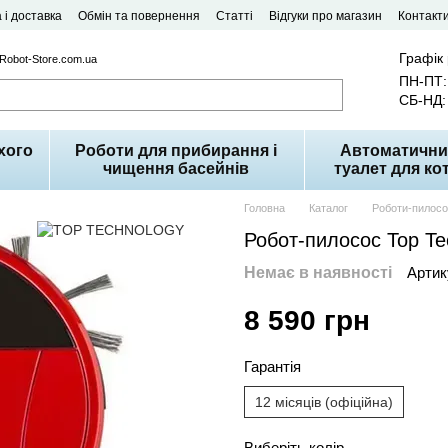
 і доставка
Обмін та повернення
Статті
Відгуки про магазин
Контакт
Графік
 Robot-Store.com.ua
ПН-ПТ: 
СБ-НД: 
хого
Роботи для прибирання і
Автоматични
чищення басейнів
туалет для кот
Головна
Каталог
Роботи-пилос
Робот-пилосос Top Te
Немає в наявності
Артик
8 590 грн
Гарантія
12 місяців (офіційна)
Виберіть колір