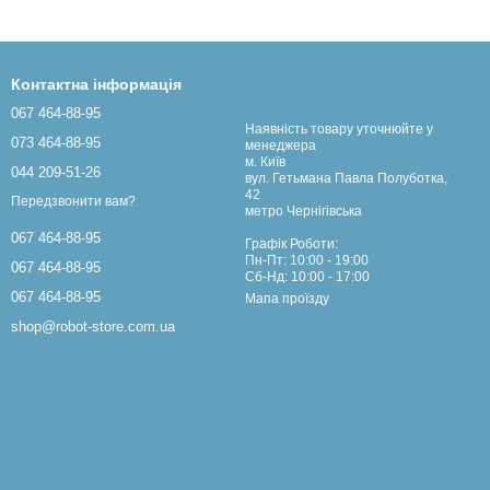
Контактна інформація
067 464-88-95
Наявність товару уточнюйте у
073 464-88-95
менеджера
м. Київ
044 209-51-26
вул. Гетьмана Павла Полуботка,
42
Передзвонити вам?
метро Чернігівська
067 464-88-95
Графік Роботи:
Пн-Пт: 10:00 - 19:00
067 464-88-95
Сб-Нд: 10:00 - 17:00
067 464-88-95
Мапа проїзду
shop@robot-store.com.ua