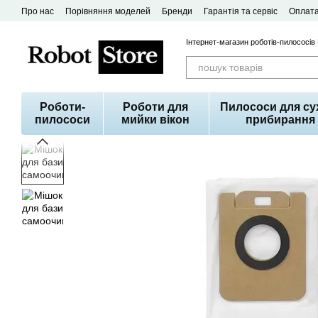
Перейти до основного контенту
Про нас
Порівняння моделей
Бренди
Гарантія та сервіс
Оплата
Договір публічної оферти
Інтернет-магазин роботів-пилососів
Роботи-
Роботи для
Пилососи для су
пилососи
мийки вікон
прибирання