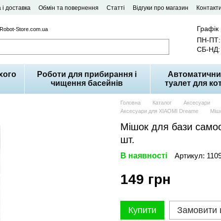
 і доставка
Обмін та повернення
Статті
Відгуки про магазин
Контакт
Графік
 Robot-Store.com.ua
ПН-ПТ: 
СБ-НД: 
хого
Роботи для прибирання і
Автоматични
чищення басейнів
туалет для кот
Головна
Каталог
Аксесуари
Аксесуари для XIAOMI Dreame
Міш
Мішок для бази само
шт.
В наявності
Артикул: 110
149 грн
Купити
Замовити