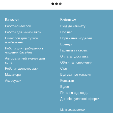
Каталог
Клієнтам
Роботи-пилососи
Вхід до кабінету
Роботи для мийки вікон
Про нас
Пилососи для сухого
Порівняння моделей
прибирання
Бренди
Роботи для прибирання і
Гарантія та сервіс
чищення басейнів
Оплата і доставка
Автоматичний туалет для
котів
Обмін та повернення
Роботи-газонокосарки
Статті
Масажери
Відгуки про магазин
Аксесуари
Контакти
Відео
Питання-відповідь
Договір публічної оферти
Ми в соцмережах