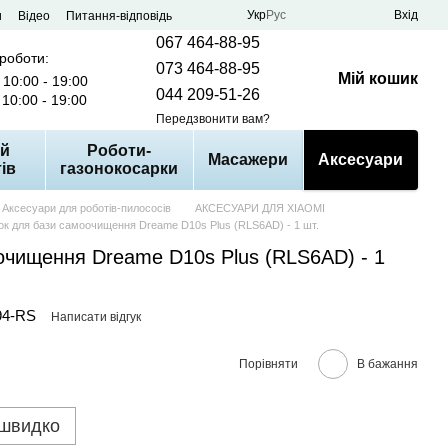
Укр
Рус
Вхід
и
Відео
Питання-відповідь
067 464-88-95
 роботи:
073 464-88-95
Мій кошик
10:00 - 19:00
044 209-51-26
10:00 - 19:00
Передзвонити вам?
й
Роботи-
Масажери
Аксесуари
ів
газонокосарки
Аксесуари для роботів-пилососів
АКСЕСУАРИ ДЛЯ XIAOMI
ок для бази самоочищення Dreame D10s Plus (RLS6AD) - 1 шт.
очищення Dreame D10s Plus (RLS6AD) - 1
94-RS
Написати відгук
Порівняти
В бажання
 швидко