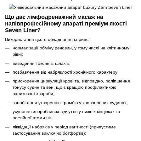
Що дає лімфодренажний масаж на
напівпрофесійному апараті преміум якості
Seven Liner?
Використання цього обладнання сприяє:
нормалізації обміну речовин, у тому числі на клітинному
рівні;
виведення токсинів, шлаків;
позбавлення від набряклості хронічного характеру;
прискорення циркуляції крові та, відповідно, поліпшення
тонусу судин та вен, що є кращою профілактикою
варикозної хвороби;
запобігання утворенню тромбів у кровоносних судинах;
усунення хворобливих відчуттів у нижніх кінцівках та
постійної втоми ніг;
ліквідації набряків у період вагітності (припустиме
застосування виключно ботфортів);