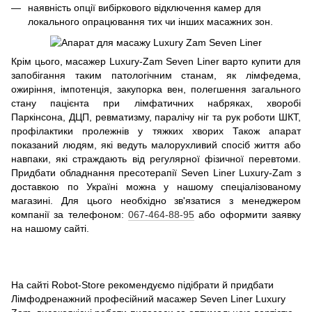
наявність опції вибіркового відключення камер для
локального опрацювання тих чи інших масажних зон.
Крім цього, масажер Luxury-Zam Seven Liner варто купити для
запобігання таким патологічним станам, як лімфедема,
ожиріння, імпотенція, закупорка вен, полегшення загального
стану пацієнта при лімфатичних набряках, хворобі
Паркінсона, ДЦП, ревматизму, паралічу ніг та рук роботи ШКТ,
профілактики пролежнів у тяжких хворих Також апарат
показаний людям, які ведуть малорухливий спосіб життя або
навпаки, які страждають від регулярної фізичної перевтоми.
Придбати обладнання пресотерапії Seven Liner Luxury-Zam з
доставкою по Україні можна у нашому спеціалізованому
магазині. Для цього необхідно зв'язатися з менеджером
компанії за телефоном:
067-464-88-95
або оформити заявку
на нашому сайті.
На сайті Robot-Store рекомендуємо підібрати й придбати
Лімфодренажний професійний масажер Seven Liner Luxury