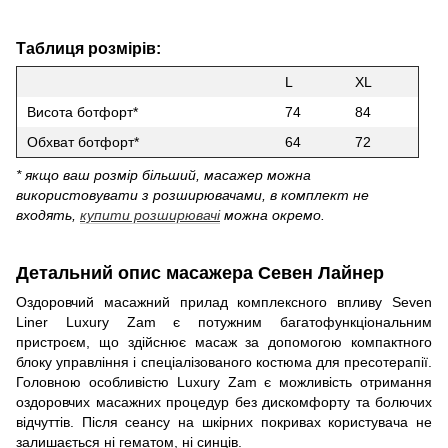
Таблиця розмірів:
L
XL
Висота ботфорт*
74
84
Обхват ботфорт*
64
72
* якщо ваш розмір більший, масажер можна
використовувати з розширювачами, в комплект не
входять,
купити розширювачі
можна окремо.
Детальний опис масажера Севен Лайнер
Оздоровчий масажний прилад комплексного впливу Seven
Liner Luxury Zam є потужним багатофункціональним
пристроєм, що здійснює масаж за допомогою компактного
блоку управління і спеціалізованого костюма для пресотерапії.
Головною особливістю Luxury Zam є можливість отримання
оздоровчих масажних процедур без дискомфорту та болючих
відчуттів. Після сеансу на шкірних покривах користувача не
залишається ні гематом, ні синців.