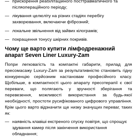
прискорення реабілітаційного посттравматичного та
післяопераційного періоду;
лікування целюліту на різних стадіях перебігу
захворювання, включаючи фіброзний;
локальне звільнення від зайвих кілограмів;
покращення тонусу шкірних покривів.
Чому ще варто купити лімфодренажний
апарат Seven Liner Luxury-Zam
Попри легковагість та компактні габарити, прилад для
пресомасажу Luxury-Zam за результативністю становить гідну
конкуренцію серйозним настановам професійного класу.
Щобільше, в компактності цього апарату пресотерапії є свої
переваги, що полягають у зручності зберігання та
перевезення, можливості використання за будь-якої
необхідності, простоти русифікованого цифрового управління.
Крім цього варто відзначити ще низку значущих переваг, таких
як:
наявність клавіші екстреного спуску повітря, що спрощує
здування камер після закінчення використання
обладнання;