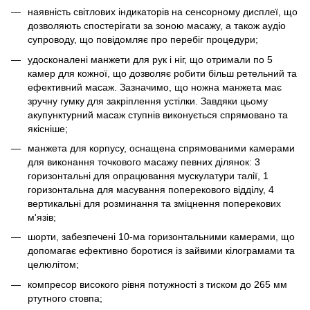
наявність світлових індикаторів на сенсорному дисплеї, що
дозволяють спостерігати за зоною масажу, а також аудіо
супроводу, що повідомляє про перебіг процедури;
удосконалені манжети для рук і ніг, що отримали по 5
камер для кожної, що дозволяє робити більш ретельний та
ефективний масаж. Зазначимо, що ножна манжета має
зручну гумку для закріплення устілки. Завдяки цьому
акупунктурний масаж ступнів виконується спрямовано та
якісніше;
манжета для корпусу, оснащена спрямованими камерами
для виконання точкового масажу певних ділянок: 3
горизонтальні для опрацювання мускулатури талії, 1
горизонтальна для масування поперекового відділу, 4
вертикальні для розминання та зміцнення поперекових
м'язів;
шорти, забезпечені 10-ма горизонтальними камерами, що
допомагає ефективно боротися із зайвими кілограмами та
целюлітом;
компресор високого рівня потужності з тиском до 265 мм
ртутного стовпа;