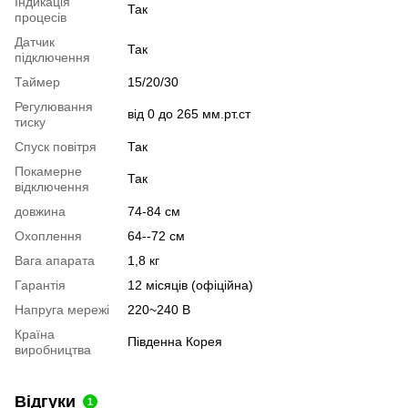
Індикація
Так
процесів
Датчик
Так
підключення
Таймер
15/20/30
Регулювання
від 0 до 265 мм.рт.ст
тиску
Спуск повітря
Так
Покамерне
Так
відключення
довжина
74-84 см
Охоплення
64--72 см
Вага апарата
1,8 кг
Гарантія
12 місяців (офіційна)
Напруга мережі
220~240 В
Країна
Південна Корея
виробництва
Відгуки
1