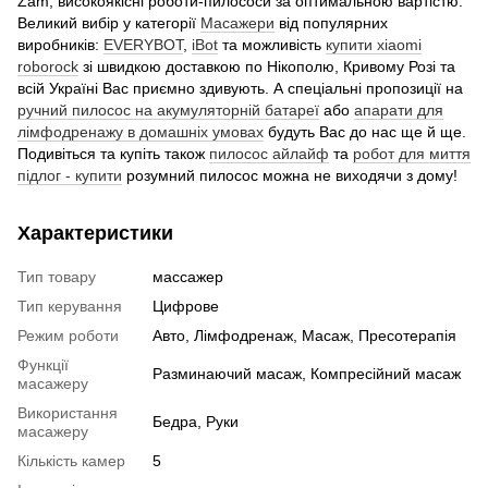
Zam, високоякісні роботи-пилососи за оптимальною вартістю.
Великий вибір у категорії
Масажери
від популярних
виробників:
EVERYBOT
,
iBot
та можливість
купити xiaomi
roborock
зі швидкою доставкою по Нікополю, Кривому Розі та
всій Україні Вас приємно здивують. А спеціальні пропозиції на
ручний пилосос на акумуляторній батареї
або
апарати для
лімфодренажу в домашніх умовах
будуть Вас до нас ще й ще.
Подивіться та купіть також
пилосос айлайф
та
робот для миття
підлог - купити
розумний пилосос можна не виходячи з дому!
Характеристики
Тип товару
массажер
Тип керування
Цифрове
Режим роботи
Авто, Лімфодренаж, Масаж, Пресотерапія
Функції
Разминаючий масаж, Компресійний масаж
масажеру
Використання
Бедра, Руки
масажеру
Кількість камер
5