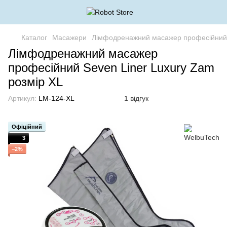
Каталог
Масажери
Лімфодренажний масажер професійний S
Лімфодренажний масажер
професійний Seven Liner Luxury Zam
розмір XL
Артикул:
LM-124-XL
1 відгук
Офіційний
3
−2%