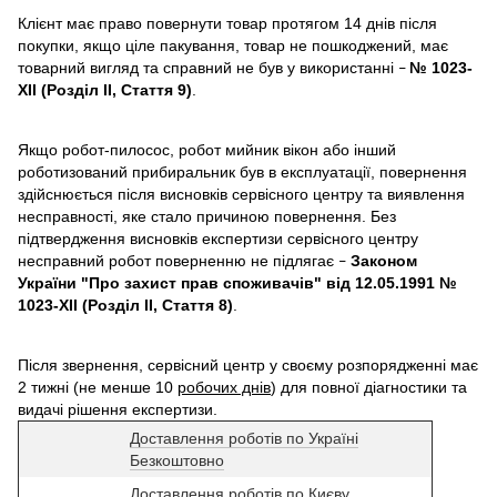
Клієнт має право повернути товар протягом 14 днів після
покупки, якщо ціле пакування, товар не пошкоджений, має
товарний вигляд та справний не був у використанні
№ 1023-
–
XII (Розділ II, Стаття 9)
.
Якщо робот-пилосос, робот мийник вікон або інший
роботизований прибиральник був в експлуатації, повернення
здійснюється після висновків сервісного центру та виявлення
несправності, яке стало причиною повернення. Без
підтвердження висновків експертизи сервісного центру
несправний робот поверненню не підлягає
Законом
–
України "Про захист прав споживачів" від 12.05.1991 №
1023-XII (Розділ II, Стаття 8)
.
Після звернення, сервісний центр у своєму розпорядженні має
2 тижні (не менше 10
робочих днів
) для повної діагностики та
видачі рішення експертизи.
Доставлення роботів по Україні
Безкоштовно
Доставлення роботів по Києву