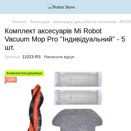
Каталог
Аксесуари
Аксесуари для роботів-пилососів
АКСЕ
Комплект аксесуарів Mi Robot
Vacuum Mop Pro "Індивідуальний" - 5
шт.
Артикул:
11023-RS
Написати відгук
Комплектом дешевше
−11%