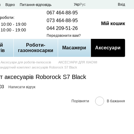
Укр
Рус
Вхід
и
Відео
Питання-відповідь
067 464-88-95
 роботи:
073 464-88-95
Мій кошик
10:00 - 19:00
044 209-51-26
10:00 - 19:00
Передзвонити вам?
й
Роботи-
Масажери
Аксесуари
ів
газонокосарки
Аксесуари для роботів-пилососів
АКСЕСУАРИ ДЛЯ XIAOMI
андартний комплект аксесуарів Roborock S7 Black
 аксесуарів Roborock S7 Black
03
Написати відгук
Порівняти
В бажання