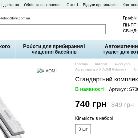
 і доставка
Обмін та повернення
Статті
Відгуки про магазин
Контакт
Графік
 Robot-Store.com.ua
ПН-ПТ: 
СБ-НД: 
хого
Роботи для прибирання і
Автоматични
чищення басейнів
туалет для кот
Головна
Каталог
Аксесуари
Аксесуари для XIAOMI Roborock
Ст
Стандартний комплект
В наявності
Артикул: S70
740 грн
849 грн
Кількість в наборі
3 шт