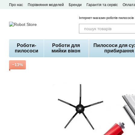
Перейти до основного контенту
Про нас
Порівняння моделей
Бренди
Гарантія та сервіс
Оплата
Договір публічної оферти
Інтернет-магазин роботів-пилососів
Роботи-
Роботи для
Пилососи для су
пилососи
мийки вікон
прибирання
−13%