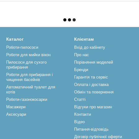
Каталог
Клієнтам
Роботи-пилососи
Вхід до кабінету
Роботи для мийки вікон
Про нас
Пилососи для сухого
Порівняння моделей
прибирання
Бренди
Роботи для прибирання і
Гарантія та сервіс
чищення басейнів
Оплата і доставка
Автоматичний туалет для
котів
Обмін та повернення
Роботи-газонокосарки
Статті
Масажери
Відгуки про магазин
Аксесуари
Контакти
Відео
Питання-відповідь
Договір публічної оферти