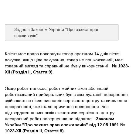
Згідно з Законом України "Про захист прав
споживачів"
Клієнт має право повернути товар протягом 14 днів після
покупки, якщо ціле пакування, товар не пошкоджений, має
товарний вигляд та справний не був у використанні
№ 1023-
–
XII (Розділ II, Стаття 9)
.
Якщо робот-пилосос, робот мийник вікон або інший
роботизований прибиральник був в експлуатації, повернення
здійснюється після висновків сервісного центру та виявлення
несправності, яке стало причиною повернення. Без
підтвердження висновків експертизи сервісного центру
несправний робот поверненню не підлягає
Законом
–
України "Про захист прав споживачів" від 12.05.1991 №
1023-XII (Розділ II, Стаття 8)
.