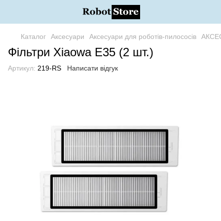
Каталог
Аксесуари
Аксесуари для роботів-пилососів
АКСЕ
Фільтри Xiaowa E35 (2 шт.)
Артикул:
219-RS
Написати відгук