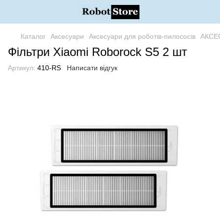
Каталог
Аксесуари
Аксесуари для роботів-пилососів
АКСЕ
Фільтри Xiaomi Roborock S5 2 шт
Артикул:
410-RS
Написати відгук