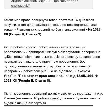
Згідно з Законом України "Про захист прав
споживачів"
Клієнт має право повернути товар протягом 14 днів після
покупки, якщо ціле пакування, товар не пошкоджений, має
товарний вигляд та справний не був у використанні
№ 1023-
–
XII (Розділ II, Стаття 9)
.
Якщо робот-пилосос, робот мийник вікон або інший
роботизований прибиральник був в експлуатації, повернення
здійснюється після висновків сервісного центру та виявлення
несправності, яке стало причиною повернення. Без
підтвердження висновків експертизи сервісного центру
несправний робот поверненню не підлягає
Законом
–
України "Про захист прав споживачів" від 12.05.1991 №
1023-XII (Розділ II, Стаття 8)
.
Після звернення, сервісний центр у своєму розпорядженні має
2 тижні (не менше 10
робочих днів
) для повної діагностики та
видачі рішення експертизи.