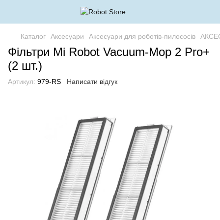
Каталог
Аксесуари
Аксесуари для роботів-пилососів
АКСЕ
Фільтри Mi Robot Vacuum-Mop 2 Pro+
(2 шт.)
Артикул:
979-RS
Написати відгук