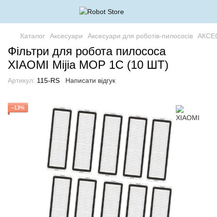
Каталог
Аксесуари
Аксесуари для роботів-пилососів
АКСЕ
Фільтри для робота пилососа
XIAOMI Mijia MOP 1C (10 ШТ)
Артикул:
115-RS
Написати відгук
−13%