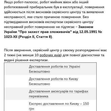
Якщо робот-пилосос, робот мийник вікон або інший
роботизований прибиральник був в експлуатації, повернення
здійснюється після висновків сервісного центру та виявлення
несправності, яке стало причиною повернення. Без
підтвердження висновків експертизи сервісного центру
несправний робот поверненню не підлягає
Законом
–
України "Про захист прав споживачів" від 12.05.1991 №
1023-XII (Розділ II, Стаття 8)
.
Після звернення, сервісний центр у своєму розпорядженні має
2 тижні (не менше 10
робочих днів
) для повної діагностики та
видачі рішення експертизи.
Доставлення роботів по Україні
Безкоштовно
Доставлення роботів по Києву
Безкоштовно
Доставлення аксесуарів по тарифах
перевізника
Експрес доставлення по Києву – 150
грн