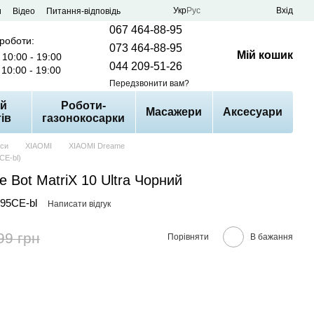
Укр
Рус
Вхід
и
Відео
Питання-відповідь
067 464-88-95
 роботи:
073 464-88-95
Мій кошик
10:00 - 19:00
044 209-51-26
10:00 - 19:00
Передзвонити вам?
й
Роботи-
Масажери
Аксесуари
ів
газонокосарки
оси
XIAOMI
XIAOMI Dreame
CE-bl)
 Bot MatriX 10 Ultra Чорний
95CE-bl
Написати відгук
99 грн
Порівняти
В бажання