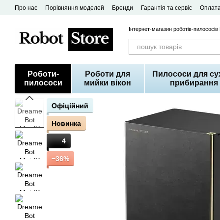
Перейти до основного контенту
Про нас
Порівняння моделей
Бренди
Гарантія та сервіс
Оплата
Договір публічної оферти
Інтернет-магазин роботів-пилососів
Роботи-
Роботи для
Пилососи для су
пилососи
мийки вікон
прибирання
Офіційний
Новинка
4
−36%