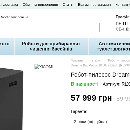
 і доставка
Обмін та повернення
Статті
Відгуки про магазин
Контакт
Графік
 Robot-Store.com.ua
ПН-ПТ: 
СБ-НД: 
хого
Роботи для прибирання і
Автоматични
чищення басейнів
туалет для кот
Головна
Каталог
Роботи-пилос
Dreame Bot MatriX 10 Ultra Black (RLX95
Робот-пилосос Dreame
В наявності
Артикул: RLX
57 999 грн
89 9
Гарантія
2 роки (офіційна)