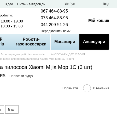
Укр
Рус
Вхід
и
Відео
Питання-відповідь
067 464-88-95
 роботи:
073 464-88-95
Мій кошик
10:00 - 19:00
044 209-51-26
10:00 - 19:00
Передзвонити вам?
й
Роботи-
Масажери
Аксесуари
ів
газонокосарки
Аксесуари для роботів-пилососів
АКСЕСУАРИ ДЛЯ XIAOMI
на щітка для робота пилососа Xiaomi Mijia Mop 1C (3 шт)
а пилососа Xiaomi Mijia Mop 1C (3 шт)
-RS
Написати відгук
Порівняти
В бажання
т
5 шт