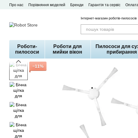
Перейти до основного контенту
Про нас
Порівняння моделей
Бренди
Гарантія та сервіс
Оплата
Договір публічної оферти
Інтернет-магазин роботів-пилососів
Роботи-
Роботи для
Пилососи для су
пилососи
мийки вікон
прибирання
−11%