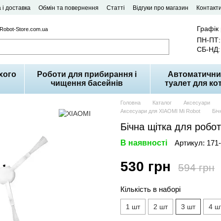
 і доставка
Обмін та повернення
Статті
Відгуки про магазин
Контакт
Графік
 Robot-Store.com.ua
ПН-ПТ: 
СБ-НД: 
хого
Роботи для прибирання і
Автоматични
чищення басейнів
туалет для кот
Головна
Каталог
Аксесуари
Аксесуари для XIAOMI Mi Robot
Біч
Бічна щітка для робот
В наявності
Артикул: 171
530 грн
594 грн
Кількість в наборі
1 шт
2 шт
3 шт
4 ш