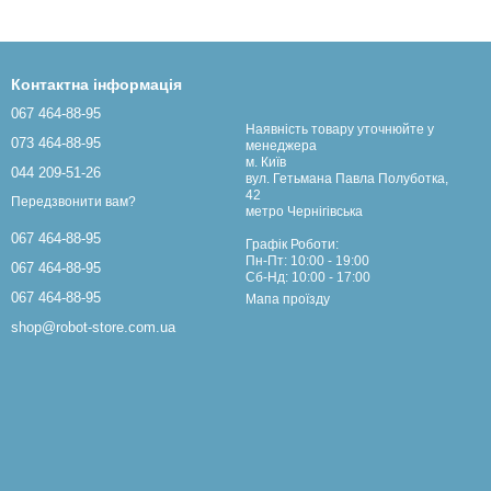
Контактна інформація
067 464-88-95
Наявність товару уточнюйте у
073 464-88-95
менеджера
м. Київ
044 209-51-26
вул. Гетьмана Павла Полуботка,
42
Передзвонити вам?
метро Чернігівська
067 464-88-95
Графік Роботи:
Пн-Пт: 10:00 - 19:00
067 464-88-95
Сб-Нд: 10:00 - 17:00
067 464-88-95
Мапа проїзду
shop@robot-store.com.ua