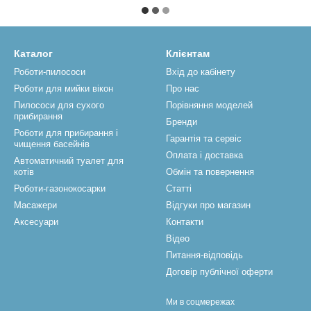
Каталог
Клієнтам
Роботи-пилососи
Вхід до кабінету
Роботи для мийки вікон
Про нас
Пилососи для сухого
Порівняння моделей
прибирання
Бренди
Роботи для прибирання і
Гарантія та сервіс
чищення басейнів
Оплата і доставка
Автоматичний туалет для
котів
Обмін та повернення
Роботи-газонокосарки
Статті
Масажери
Відгуки про магазин
Аксесуари
Контакти
Відео
Питання-відповідь
Договір публічної оферти
Ми в соцмережах