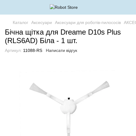
Каталог
Аксесуари
Аксесуари для роботів-пилососів
АКСЕ
Бічна щітка для Dreame D10s Plus
(RLS6AD) Біла - 1 шт.
Артикул:
11088-RS
Написати відгук