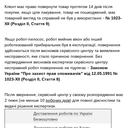
Клієнт має право повернути товар протягом 14 днів після
покупки, якщо ціле пакування, товар не пошкоджений, має
товарний вигляд та справний не був у використанні
№ 1023-
–
XII (Розділ II, Стаття 9)
.
Якщо робот-пилосос, робот мийник вікон або інший
роботизований прибиральник був в експлуатації, повернення
здійснюється після висновків сервісного центру та виявлення
несправності, яке стало причиною повернення. Без
підтвердження висновків експертизи сервісного центру
несправний робот поверненню не підлягає
Законом
–
України "Про захист прав споживачів" від 12.05.1991 №
1023-XII (Розділ II, Стаття 8)
.
Після звернення, сервісний центр у своєму розпорядженні має
2 тижні (не менше 10
робочих днів
) для повної діагностики та
видачі рішення експертизи.
Доставлення роботів по Україні
Безкоштовно
Доставлення роботів по Києву