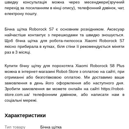
швидку консультація можна через месенджери(зручний
перехід за посиланням в кінці опису), телефонний дзвінок, чат,
електрону пошту.
Бічна щітка Roborock S7 є основним розхідником. Аксесуар
найчастіше контактує з перешкодами та швидко зношується.
Щоб бічна щітка для робота-пилососа Xiaomi Roborock S7
якісно прибирала в кутках, біля стіни її рекомендується міняти
раз в 3 місяці.
Купити бічну щітку для порохотяга Xiaomi Roborock S8 Plus
можна в інтернет-магазині Robot-Store з оплатою на сайті, при
отриманні або безготівковою оплатою. Ми доставимо ваше
замовлення в день його оформлення або наступного дня.
Зробити замовлення ви можете онлайн на сайті https://robot-
store.com.ua/ телефонним дзвінком, або написати нам в
соціальні мережі.
Характеристики
Тип товару
Бічна щітка