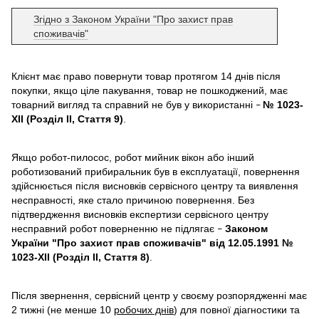
Згідно з Законом України "Про захист прав
споживачів"
Клієнт має право повернути товар протягом 14 днів після
покупки, якщо ціле пакування, товар не пошкоджений, має
товарний вигляд та справний не був у використанні
№ 1023-
–
XII (Розділ II, Стаття 9)
.
Якщо робот-пилосос, робот мийник вікон або інший
роботизований прибиральник був в експлуатації, повернення
здійснюється після висновків сервісного центру та виявлення
несправності, яке стало причиною повернення. Без
підтвердження висновків експертизи сервісного центру
несправний робот поверненню не підлягає
Законом
–
України "Про захист прав споживачів" від 12.05.1991 №
1023-XII (Розділ II, Стаття 8)
.
Після звернення, сервісний центр у своєму розпорядженні має
2 тижні (не менше 10
робочих днів
) для повної діагностики та