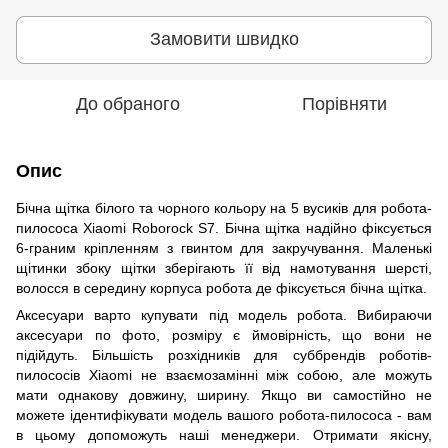
Замовити швидко
До обраного
Порівняти
Опис
Бічна щітка білого та чорного кольору на 5 вусиків для робота-
пилососа Xiaomi Roborock S7. Бічна щітка надійно фіксується
6-граним кріпленням з гвинтом для закручування. Маленькі
щітинки збоку щітки зберігають її від намотування шерсті,
волосся в середину корпуса робота де фіксується бічна щітка.
Аксесуари варто купувати під модель робота. Вибираючи
аксесуари по фото, розміру є ймовірність, що вони не
підійдуть. Більшість розхідників для суббрендів роботів-
пилососів Xiaomi не взаємозамінні між собою, але можуть
мати однакову довжину, ширину. Якщо ви самостійно не
можете ідентифікувати модель вашого робота-пилососа - вам
в цьому допоможуть наші менеджери. Отримати якісну,