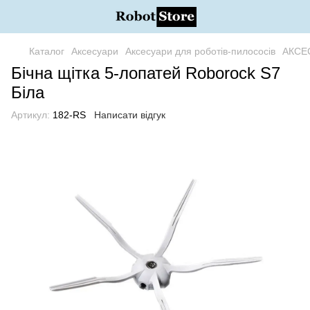
Каталог
Аксесуари
Аксесуари для роботів-пилососів
АКСЕ
Бічна щітка 5-лопатей Roborock S7
Біла
Артикул:
182-RS
Написати відгук