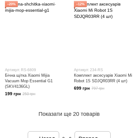
−20%
−12%
Артикул: RS-6809
Артикул: 234-RS
Бічна щітка Xiaomi Mijia
Комплект аксесуарів Xiaomi Mi
Vacuum Mop Essential G1
Robot 1S SDJQR03RR (4 шт)
(SKV4136GL)
699 грн
797 грн
199 грн
250 грн
Показати ще 20 товарів