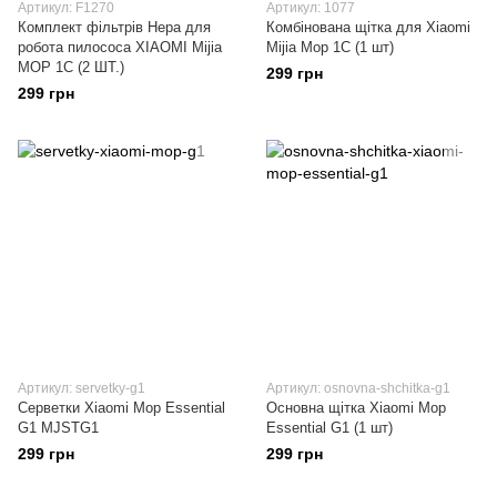
Артикул: F1270
Артикул: 1077
Комплект фільтрів Hepa для
Комбінована щітка для Xiaomi
робота пилососа XIAOMI Mijia
Mijia Mop 1C (1 шт)
MOP 1C (2 ШТ.)
299 грн
299 грн
Артикул: servetky-g1
Артикул: osnovna-shchitka-g1
Серветки Xiaomi Mop Essential
Основна щітка Xiaomi Mop
G1 MJSTG1
Essential G1 (1 шт)
299 грн
299 грн