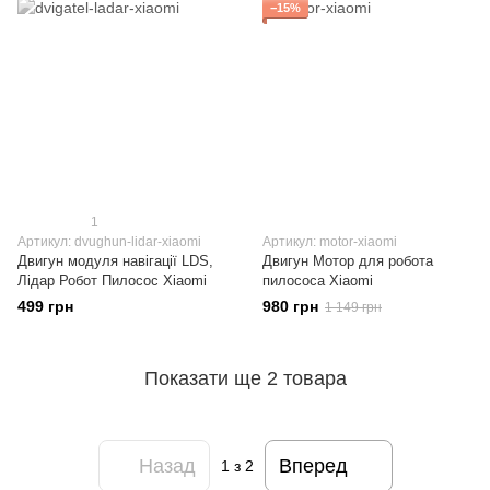
−15%
1
Артикул: dvughun-lidar-xiaomi
Артикул: motor-xiaomi
Двигун модуля навігації LDS,
Двигун Мотор для робота
Лідар Робот Пилосос Xiaomi
пилососа Xiaomi
499 грн
980 грн
1 149 грн
Показати ще 2 товара
Назад
Вперед
1
з 2