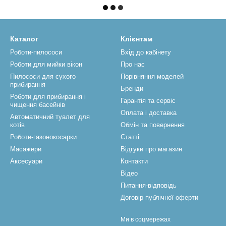
Каталог
Клієнтам
Роботи-пилососи
Вхід до кабінету
Роботи для мийки вікон
Про нас
Пилососи для сухого
Порівняння моделей
прибирання
Бренди
Роботи для прибирання і
Гарантія та сервіс
чищення басейнів
Оплата і доставка
Автоматичний туалет для
котів
Обмін та повернення
Роботи-газонокосарки
Статті
Масажери
Відгуки про магазин
Аксесуари
Контакти
Відео
Питання-відповідь
Договір публічної оферти
Ми в соцмережах