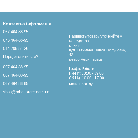
Контактна інформація
067 464-88-95
Наявність товару уточнюйте у
073 464-88-95
менеджера
м. Київ
044 209-51-26
вул. Гетьмана Павла Полуботка,
42
Передзвонити вам?
метро Чернігівська
067 464-88-95
Графік Роботи:
Пн-Пт: 10:00 - 19:00
067 464-88-95
Сб-Нд: 10:00 - 17:00
067 464-88-95
Мапа проїзду
shop@robot-store.com.ua