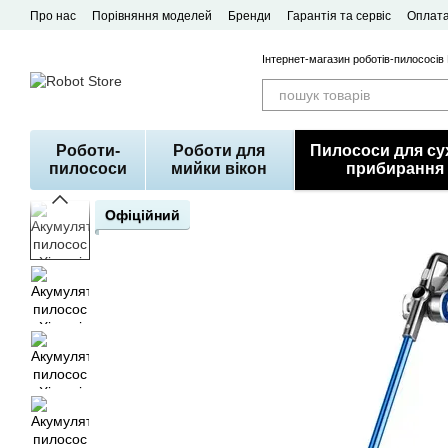
Перейти до основного контенту
Про нас
Порівняння моделей
Бренди
Гарантія та сервіс
Оплата
Договір публічної оферти
Інтернет-магазин роботів-пилососів
Роботи-
Роботи для
Пилососи для су
пилососи
мийки вікон
прибирання
Офіційний