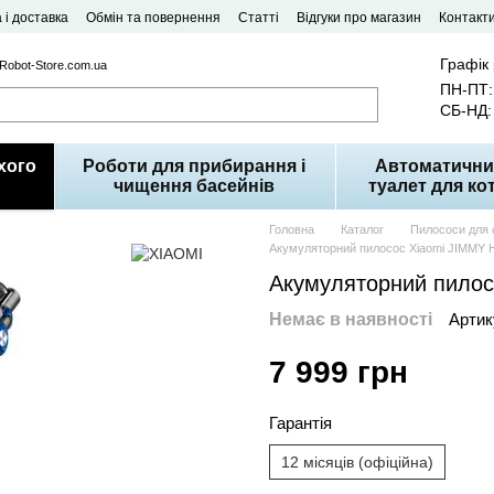
 і доставка
Обмін та повернення
Статті
Відгуки про магазин
Контакт
Графік
 Robot-Store.com.ua
ПН-ПТ: 
СБ-НД: 
хого
Роботи для прибирання і
Автоматични
чищення басейнів
туалет для кот
Головна
Каталог
Пилососи для 
Акумуляторний пилосос Xiaomi JIMMY H8
Акумуляторний пилосо
Немає в наявності
Артик
7 999 грн
Гарантія
12 місяців (офіційна)