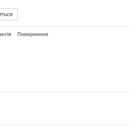
иться
антія
Повернення