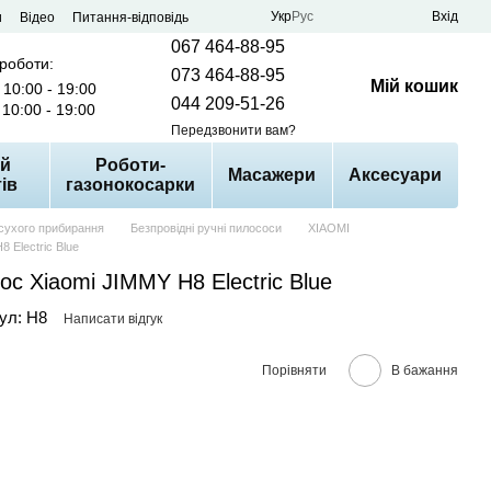
Укр
Рус
Вхід
и
Відео
Питання-відповідь
067 464-88-95
 роботи:
073 464-88-95
Мій кошик
10:00 - 19:00
044 209-51-26
10:00 - 19:00
Передзвонити вам?
й
Роботи-
Масажери
Аксесуари
ів
газонокосарки
сухого прибирання
Безпровідні ручні пилососи
XIAOMI
 Electric Blue
с Xiaomi JIMMY H8 Electric Blue
ул: H8
Написати відгук
Порівняти
В бажання