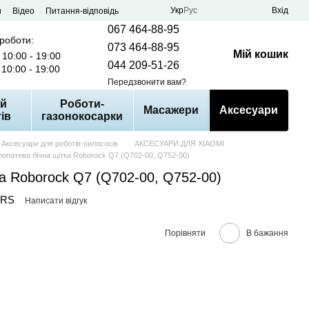
Укр
Рус
Вхід
и
Відео
Питання-відповідь
067 464-88-95
 роботи:
073 464-88-95
Мій кошик
10:00 - 19:00
044 209-51-26
10:00 - 19:00
Передзвонити вам?
й
Роботи-
Масажери
Аксесуари
ів
газонокосарки
Аксесуари для роботів-пилососів
АКСЕСУАРИ ДЛЯ XIAOMI
лопатева бічна щітка Roborock Q7 (Q702-00, Q752-00)
ка Roborock Q7 (Q702-00, Q752-00)
-RS
Написати відгук
Порівняти
В бажання