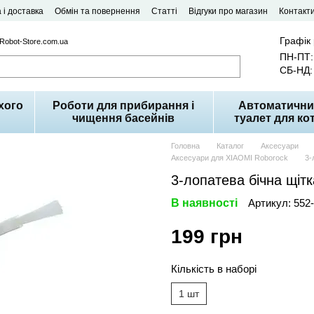
 і доставка
Обмін та повернення
Статті
Відгуки про магазин
Контакт
Графік
 Robot-Store.com.ua
ПН-ПТ: 
СБ-НД: 
хого
Роботи для прибирання і
Автоматични
чищення басейнів
туалет для кот
Головна
Каталог
Аксесуари
Аксесуари для XIAOMI Roborock
3-
3-лопатева бічна щіт
В наявності
Артикул: 552
199 грн
Кількість в наборі
1 шт