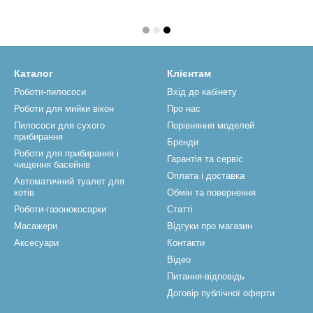
Каталог
Клієнтам
Роботи-пилососи
Вхід до кабінету
Роботи для мийки вікон
Про нас
Пилососи для сухого
Порівняння моделей
прибирання
Бренди
Роботи для прибирання і
Гарантія та сервіс
чищення басейнів
Оплата і доставка
Автоматичний туалет для
котів
Обмін та повернення
Роботи-газонокосарки
Статті
Масажери
Відгуки про магазин
Аксесуари
Контакти
Відео
Питання-відповідь
Договір публічної оферти