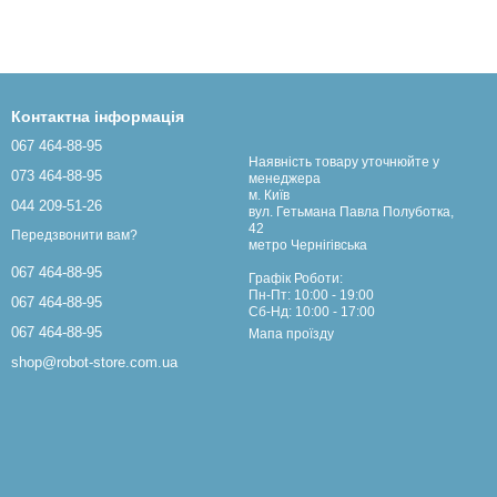
Контактна інформація
067 464-88-95
Наявність товару уточнюйте у
073 464-88-95
менеджера
м. Київ
044 209-51-26
вул. Гетьмана Павла Полуботка,
42
Передзвонити вам?
метро Чернігівська
067 464-88-95
Графік Роботи:
Пн-Пт: 10:00 - 19:00
067 464-88-95
Сб-Нд: 10:00 - 17:00
067 464-88-95
Мапа проїзду
shop@robot-store.com.ua