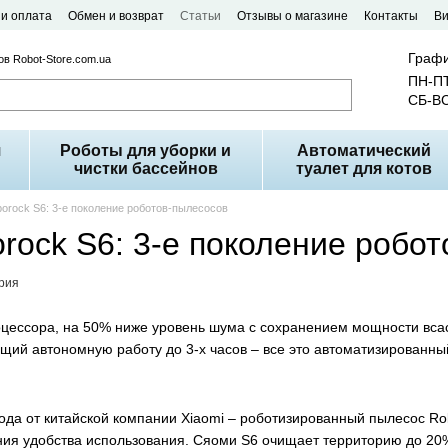
 и оплата
Обмен и возврат
Статьи
Отзывы о магазине
Контакты
В
Графи
в Robot-Store.com.ua
ПН-ПТ
СБ-ВС
я
Роботы для уборки и
Автоматический
чистки бассейнов
туалет для котов
borock S6: 3-е поколение роботов-пылесосов
orock S6: 3-е поколение робо
рия
оцессора, на 50% ниже уровень шума с сохранением мощности вса
щий автономную работу до 3-х часов – все это автоматизированн
года от китайской компании Xiaomi – роботизированный пылесос R
я удобства использования. Сяоми S6 очищает территорию до 20%