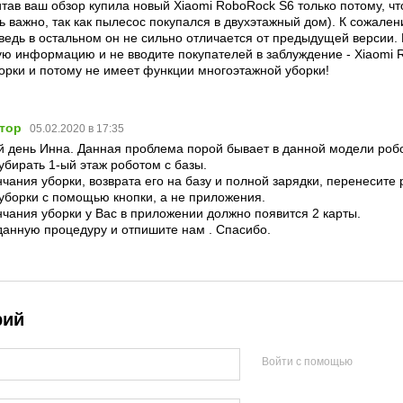
тав ваш обзор купила новый Xiaomi RoboRock S6 только потому, чт
 важно, так как пылесос покупался в двухэтажный дом). К сожалени
ведь в остальном он не сильно отличается от предыдущей версии. В
ю информацию и не вводите покупателей в заблуждение - Xiaomi R
орки и потому не имеет функции многоэтажной уборки!
атор
05.02.2020 в 17:35
 день Инна. Данная проблема порой бывает в данной модели робо
 убирать 1-ый этаж роботом с базы.
нчания уборки, возврата его на базу и полной зарядки, перенесите 
 уборки с помощью кнопки, а не приложения.
нчания уборки у Вас в приложении должно появится 2 карты.
данную процедуру и отпишите нам . Спасибо.
рий
Войти с помощью