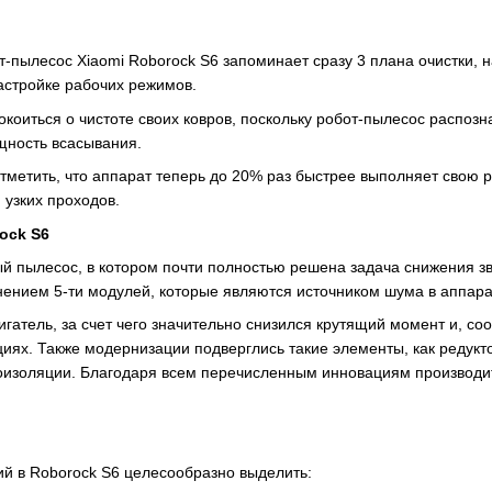
-пылесос Xiaomi Roborock S6 запоминает сразу 3 плана очистки, н
астройке рабочих режимов.
коиться о чистоте своих ковров, поскольку робот-пылесос распозн
щность всасывания.
отметить, что аппарат теперь до 20% раз быстрее выполняет свою 
 узких проходов.
ock S6
й пылесос, в котором почти полностью решена задача снижения з
ением 5-ти модулей, которые являются источником шума в аппара
гатель, за счет чего значительно снизился крутящий момент и, со
иях. Также модернизации подверглись такие элементы, как редукто
оизоляции. Благодаря всем перечисленным инновациям производит
ий в Roborock S6 целесообразно выделить: