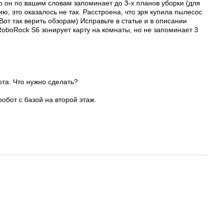
о он по вашим словам запоминает до 3-х планов уборки (для
ю, это оказалось не так. Расстроена, что зря купила пылесос
от так верить обзорам) Исправьте в статье и в описании
oboRock S6 зонирует карту на комнаты, но не запоминает 3
та. Что нужно сделать?
робот с базой на второй этаж.