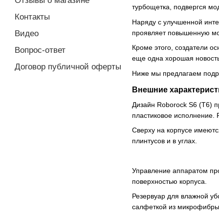
Отзывы о магазине
турбощетка, подвергся мо
Контакты
Наряду с улучшенной инте
проявляет повышенную мо
Видео
Кроме этого, создатели о
Вопрос-ответ
еще одна хорошая новость:
Договор публичной оферты
Ниже мы предлагаем подро
Внешние характерист
Дизайн Roborock S6 (T6) 
пластиковое исполнение. Р
Сверху на корпусе имеютс
плинтусов и в углах.
Управление аппаратом про
поверхностью корпуса.
Резервуар для влажной уб
салфеткой из микрофибры 