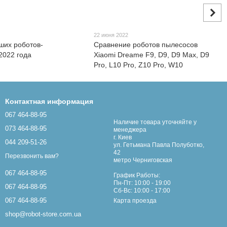
22 июня 2022
ших роботов-
Сравнение роботов пылесосов
2022 года
Xiaomi Dreame F9, D9, D9 Max, D9
Pro, L10 Pro, Z10 Pro, W10
Контактная информация
067 464-88-95
Наличие товара уточняйте у
073 464-88-95
менеджера
г. Киев
044 209-51-26
ул. Гетьмана Павла Полуботко,
42
Перезвонить вам?
метро Черниговская
067 464-88-95
График Работы:
Пн-Пт: 10:00 - 19:00
067 464-88-95
Сб-Вс: 10:00 - 17:00
067 464-88-95
Карта проезда
shop@robot-store.com.ua