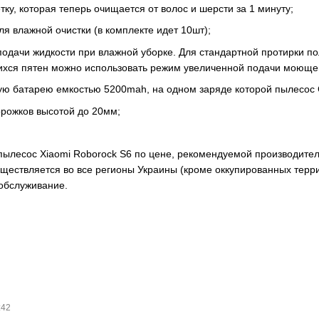
у, которая теперь очищается от волос и шерсти за 1 минуту;
я влажной очистки (в комплекте идет 10шт);
одачи жидкости при влажной уборке. Для стандартной протирки п
ихся пятен можно использовать режим увеличенной подачи моющег
 батарею емкостью 5200mah, на одном заряде которой пылесос Ся
рожков высотой до 20мм;
пылесос Xiaomi Roborock S6 по цене, рекомендуемой производител
существляется во все регионы Украины (кроме оккупированных тер
обслуживание.
:42