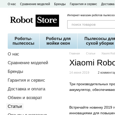
Перейти к основному контенту
О нас
Сравнение моделей
Бренды
Гарантия и сервис
Доставка
Договор публичной оферты
Интернет-магазин роботов пылесосо
Роботы-
Роботы для
Пылесосы дл
пылесосы
мойки окон
сухой уборки
О нас
Главная
Статьи
Xiaomi Ro
Xiaomi Rob
Сравнение моделей
Бренды
14 июня 2019
2 коммента
Гарантия и сервис
Три производительных пр
Доставка и оплата
аккумулятор, обеспечиваю
Обмен и возврат
Статьи
Встречайте новинку 2019 
инновациями для повышени