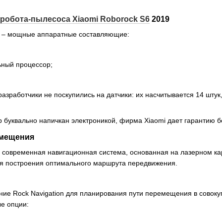
робота-пылесоса Xiaomi Roborock S6
2019
а – мощные аппаратные составляющие:
ный процессор;
 разработчики не поскупились на датчики: их насчитывается 14 шту
р буквально напичкан электроникой, фирма Xiaomi дает гарантию б
омещения
это современная навигационная система, основанная на лазерном 
ля построения оптимального маршрута передвижения.
е Rock Navigation для планирования пути перемещения в совокуп
е опции: