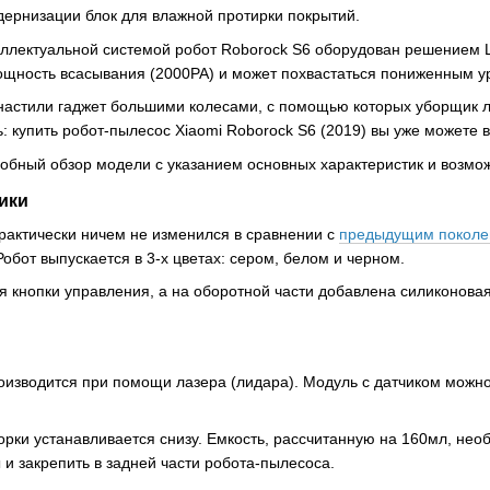
дернизации блок для влажной протирки покрытий.
ллектуальной системой робот Roborock S6 оборудован решением L
щность всасывания (2000РА) и может похвастаться пониженным у
снастили гаджет большими колесами, с помощью которых уборщик л
 купить робот-пылесос Xiaomi Roborock S6 (2019) вы уже можете в
бный обзор модели с указанием основных характеристик и возмо
ики
практически ничем не изменился в сравнении с
предыдущим поколе
обот выпускается в 3-х цветах: сером, белом и черном.
я кнопки управления, а на оборотной части добавлена силиконовая
изводится при помощи лазера (лидара). Модуль с датчиком можно 
орки устанавливается снизу. Емкость, рассчитанную на 160мл, не
и закрепить в задней части робота-пылесоса.