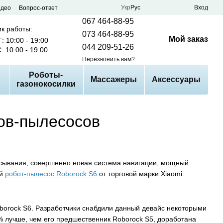
Укр
Рус
Вход
идео
Вопрос-ответ
067 464-88-95
к работы:
073 464-88-95
Мой заказ
: 10:00 - 19:00
044 209-51-26
: 10:00 - 19:00
Перезвонить вам?
Роботы-
Массажеры
Аксессуары
газонокосилки
тов-пылесосов
сывания, совершенно новая система навигации, мощный
ый
робот-пылесос Roborock S6
от торговой марки Xiaomi.
oborock S6. Разработчики снабдили данный девайс некоторыми
 лучше, чем его предшественник Roborock S5, доработана