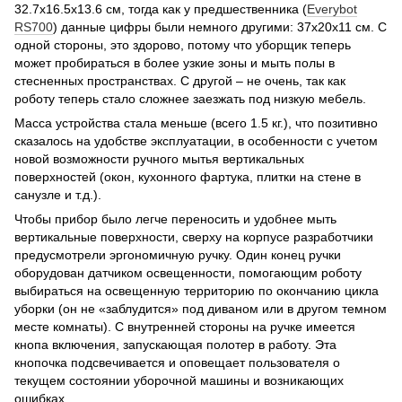
32.7х16.5х13.6 см, тогда как у предшественника (
Everybot
RS700
) данные цифры были немного другими: 37х20х11 см. С
одной стороны, это здорово, потому что уборщик теперь
может пробираться в более узкие зоны и мыть полы в
стесненных пространствах. С другой – не очень, так как
роботу теперь стало сложнее заезжать под низкую мебель.
Масса устройства стала меньше (всего 1.5 кг.), что позитивно
сказалось на удобстве эксплуатации, в особенности с учетом
новой возможности ручного мытья вертикальных
поверхностей (окон, кухонного фартука, плитки на стене в
санузле и т.д.).
Чтобы прибор было легче переносить и удобнее мыть
вертикальные поверхности, сверху на корпусе разработчики
предусмотрели эргономичную ручку. Один конец ручки
оборудован датчиком освещенности, помогающим роботу
выбираться на освещенную территорию по окончанию цикла
уборки (он не «заблудится» под диваном или в другом темном
месте комнаты). С внутренней стороны на ручке имеется
кнопа включения, запускающая полотер в работу. Эта
кнопочка подсвечивается и оповещает пользователя о
текущем состоянии уборочной машины и возникающих
ошибках.