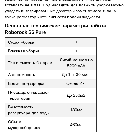
вставлять её в паз. Под насадкой для влажной уборки можно
увидеть интегрированные дозаторы заменяемого типа, а
также регулятор интенсивности подачи жидкости.
Основные технические параметры робота
Roborock S6 Pure
Сухая уборка
+
Влажная уборка
+
Литий-ионная на
Тип и емкость батареи
5200mAh
Автономность
До 1 ч. 30 мин.
Время подзарядки
Около 2 ч.
Площадь очищаемой
До 250м2
территории
Вместимость
180мл
резервуара для воды
Объем
460мл
мусоросборника