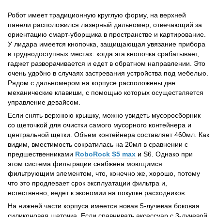
Робот имеет традиционную круглую форму, на верхней
панели расположился лазерный дальномер, отвечающий за
ориентацию смарт-уборщика в пространстве и картирование.
У лидара имеется кнопочка, защищающая увязание прибора
в труднодоступных местах: когда эта кнопочка срабатывает,
гаджет разворачивается и едет в обратном направлении. Это
очень удобно в случаях застревания устройства под мебелью.
Рядом с дальномером на корпусе расположены две
механические клавиши, с помощью которых осуществляется
управление девайсом.
Если снять верхнюю крышку, можно увидеть мусоросборник
со щеточкой для очистки самого мусорного контейнера и
центральной щетки. Объем контейнера составляет 460мл. Как
видим, вместимость сократилась на 20мл в сравнении с
предшественниками
RoboRock S5 max
и S6. Однако при
этом система фильтрации снабжена моющимся
фильтрующим элементом, что, конечно же, хорошо, потому
что это продлевает срок эксплуатации фильтра и,
естественно, ведет к экономии на покупке расходников.
На нижней части корпуса имеется новая 5-лучевая боковая
силиконовая щеточка. Если сравнивать аксессуар с 3-лучевой