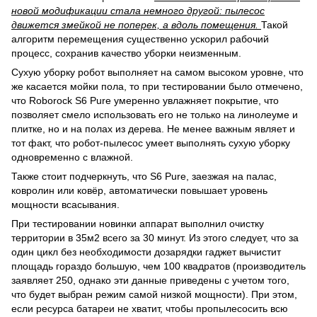
новой модификации стала немного другой: пылесос
движется змейкой не поперек, а вдоль помещения.
Такой
алгоритм перемещения существенно ускорил рабочий
процесс, сохранив качество уборки неизменным.
Сухую уборку робот выполняет на самом высоком уровне, что
же касается мойки пола, то при тестировании было отмечено,
что Roborock S6 Pure умеренно увлажняет покрытие, что
позволяет смело использовать его не только на линолеуме и
плитке, но и на полах из дерева. Не менее важным являет и
тот факт, что робот-пылесос умеет выполнять сухую уборку
одновременно с влажной.
Также стоит подчеркнуть, что S6 Pure, заезжая на палас,
ковролин или ковёр, автоматически повышает уровень
мощности всасывания.
При тестировании новинки аппарат выполнил очистку
территории в 35м2 всего за 30 минут. Из этого следует, что за
один цикл без необходимости дозарядки гаджет вычистит
площадь гораздо большую, чем 100 квадратов (производитель
заявляет 250, однако эти данные приведены с учетом того,
что будет выбран режим самой низкой мощности). При этом,
если ресурса батареи не хватит, чтобы пропылесосить всю