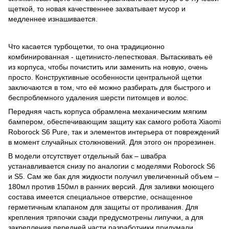
щеткой, то новая качественнее захватывает мусор и
медленнее изнашивается.
Что касается турбощетки, то она традиционно
комбинированная - щетинисто-лепестковая. Вытаскивать её
из корпуса, чтобы почистить или заменить на новую, очень
просто. Конструктивные особенности центральной щетки
заключаются в том, что её можно разбирать для быстрого и
беспроблемного удаления шерсти питомцев и волос.
Передняя часть корпуса обрамлена механическим мягким
бампером, обеспечивающим защиту как самого робота Xiaomi
Roborock S6 Pure, так и элементов интерьера от повреждений
в момент случайных столкновений. Для этого он прорезинен.
В модели отсутствует отдельный бак – швабра
устанавливается снизу по аналогии с моделями Roborock S6
и S5. Сам же бак для жидкости получил увеличенный объем –
180мл против 150мл в ранних версий. Для заливки моющего
состава имеется специальное отверстие, оснащенное
герметичным клапаном для защиты от проливания. Для
крепления тряпочки сзади предусмотрены липучки, а для
закрепления передней части разработчики придумали