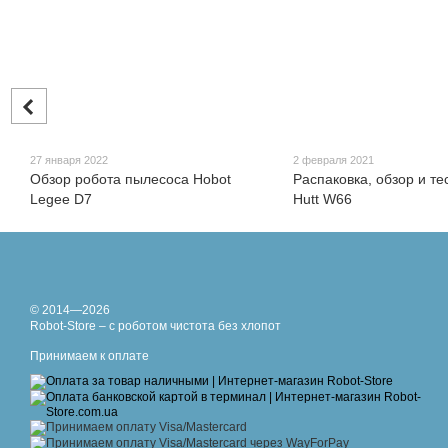
27 января 2022
2 февраля 2021
Обзор робота пылесоса Hobot
Распаковка, обзор и те
Legee D7
Hutt W66
© 2014—2026
Robot-Store – с роботом чистота без хлопот
Принимаем к оплате