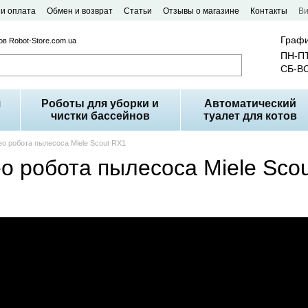
 и оплата
Обмен и возврат
Статьи
Отзывы о магазине
Контакты
В
Графи
в Robot-Store.com.ua
ПН-ПТ
СБ-ВС
я
Роботы для уборки и
Автоматический
чистки бассейнов
туалет для котов
о робота пылесоса Miele Scout RX1
о робота пылесоса Miele Sco