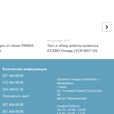
8
30 сентября 2017
pro от clever PANDA -
Тест и обзор робота-пылесоса
р
iCLEBO Omega (YCR-M07-10)
Контактная информация
067 464-88-95
Наличие товара уточняйте у
073 464-88-95
менеджера
г. Киев
044 209-51-26
ул. Гетьмана Павла Полуботко,
42
Перезвонить вам?
метро Черниговская
067 464-88-95
График Работы:
Пн-Пт: 10:00 - 19:00
067 464-88-95
Сб-Вс: 10:00 - 17:00