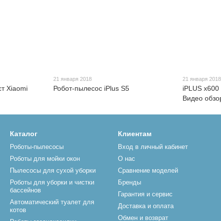
21 января 2018
21 января 201
ст Xiaomi
Робот-пылесос iPlus S5
iPLUS x600 
Видео обзо
Каталог
Клиентам
Роботы-пылесосы
Вход в личный кабинет
Роботы для мойки окон
О нас
Пылесосы для сухой уборки
Сравнение моделей
Роботы для уборки и чистки
Бренды
бассейнов
Гарантия и сервис
Автоматический туалет для
Доставка и оплата
котов
Обмен и возврат