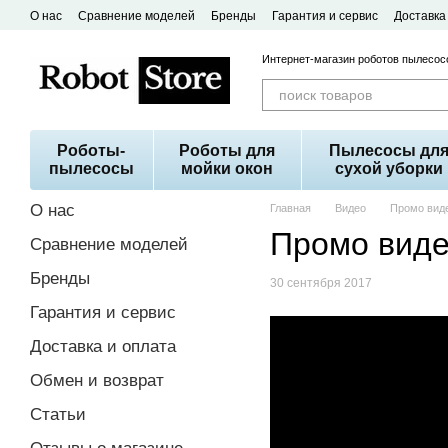
Перейти к основному контенту
О нас
Сравнение моделей
Бренды
Гарантия и сервис
Доставка
Договор публичной оферты
Интернет-магазин роботов пылесосо
Роботы-
Роботы для
Пылесосы дл
пылесосы
мойки окон
сухой уборки
О нас
Главная
Видео
Промо виде
Промо виде
Сравнение моделей
Бренды
30 сентября 2017
Гарантия и сервис
Доставка и оплата
Обмен и возврат
Статьи